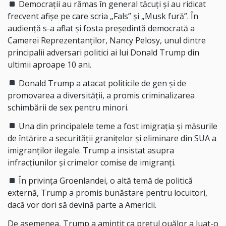
Democrații au rămas în general tăcuți și au ridicat
frecvent afișe pe care scria „Fals” și „Musk fură”. În
audiență s-a aflat și fosta președintă democrată a
Camerei Reprezentanților, Nancy Pelosy, unul dintre
principalii adversari politici ai lui Donald Trump din
ultimii aproape 10 ani.
Donald Trump a atacat politicile de gen și de
promovarea a diversității, a promis criminalizarea
schimbării de sex pentru minori.
Una din principalele teme a fost imigrația și măsurile
de întărire a securității granițelor și eliminare din SUA a
imigranților ilegale. Trump a insistat asupra
infracțiunilor și crimelor comise de imigranți.
În privința Groenlandei, o altă temă de politică
externă, Trump a promis bunăstare pentru locuitori,
dacă vor dori să devină parte a Americii.
De asemenea, Trump a amintit ca prețul ouălor a luat-o