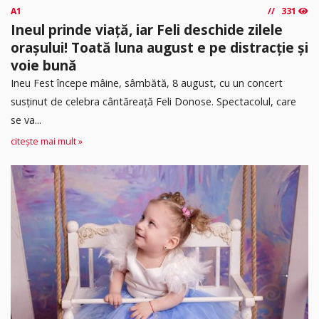
A1
331
Ineul prinde viață, iar Feli deschide zilele
orașului! Toată luna august e pe distracție și
voie bună
Ineu Fest începe mâine, sâmbătă, 8 august, cu un concert
susținut de celebra cântăreață Feli Donose. Spectacolul, care
se va...
citește mai mult »