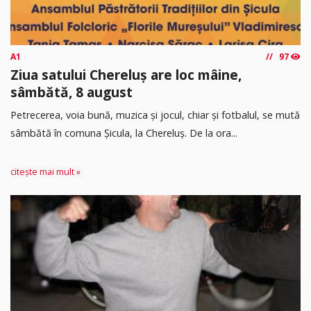
A1
97
Ziua satului Chereluș are loc mâine,
sâmbătă, 8 august
Petrecerea, voia bună, muzica și jocul, chiar și fotbalul, se mută
sâmbătă în comuna Șicula, la Chereluș. De la ora...
citește mai mult »