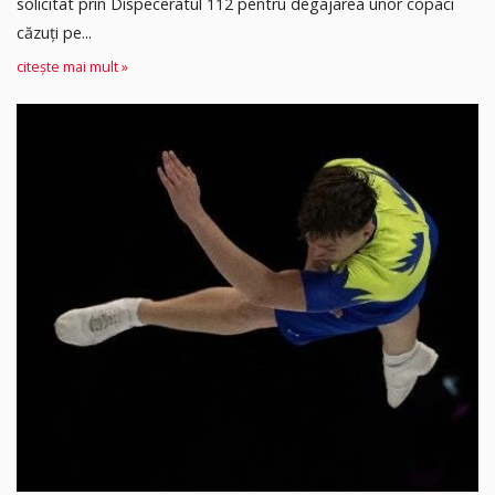
solicitat prin Dispeceratul 112 pentru degajarea unor copaci
căzuți pe...
citește mai mult »