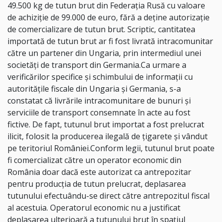
49.500 kg de tutun brut din Federația Rusă cu valoare
de achiziție de 99.000 de euro, fără a deține autorizație
de comercializare de tutun brut. Scriptic, cantitatea
importată de tutun brut ar fi fost livrată intracomunitar
către un partener din Ungaria, prin intermediul unei
societăți de transport din Germania.Ca urmare a
verificărilor specifice și schimbului de informații cu
autoritățile fiscale din Ungaria și Germania, s-a
constatat că livrările intracomunitare de bunuri și
serviciile de transport consemnate în acte au fost
fictive. De fapt, tutunul brut importat a fost prelucrat
ilicit, folosit la producerea ilegală de țigarete și vândut
pe teritoriul României.Conform legii, tutunul brut poate
fi comercializat către un operator economic din
România doar dacă este autorizat ca antrepozitar
pentru producția de tutun prelucrat, deplasarea
tutunului efectuându-se direct către antrepozitul fiscal
al acestuia. Operatorul economic nu a justificat
deplasarea ulterioară a tutunului brut în spațiul