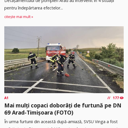
Detașamentului de pompieri Arad au intervenit în 4 situații
pentru îndepărtarea efectelor...
citește mai mult »
A1
177
Mai mulți copaci doborâți de furtună pe DN
69 Arad-Timișoara (FOTO)
În urma furtunii din această după-amiază, SVSU Vinga a fost