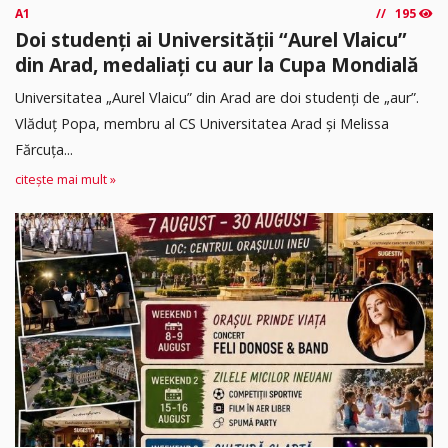
A1
195
Doi studenți ai Universității “Aurel Vlaicu”
din Arad, medaliați cu aur la Cupa Mondială
Universitatea „Aurel Vlaicu” din Arad are doi studenți de „aur”.
Vlăduț Popa, membru al CS Universitatea Arad și Melissa
Fărcuța...
citește mai mult »