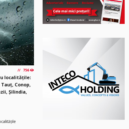
756
 localitățile:
, Tauț, Conop,
ii, Șilindia,
calitățile