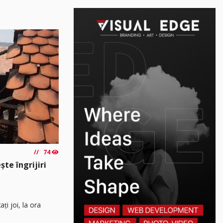
74
ște îngrijiri
ați joi, la ora