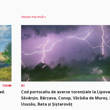
citește mai mult »
134
A1
ad.
Cod portocaliu de averse torențiale la Lipova
Săvârșin, Bârzava, Conop, Vărădia de Mureș, B
Ususău, Bata și Șiștarovăț