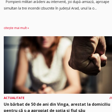
Pompierii militari arădeni au intervenit, joi după-amiază, aproape
simultan la trei incendii izbucnite în județul Arad, unul la o...
citește mai mult »
ACTUALITATE
Un bărbat de 50 de ani din Vinga, arestat la domiciliu
pentru că s-a apropiat de soția și fiul său