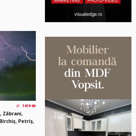
1419
, Zăbrani,
irchiș, Petriș,