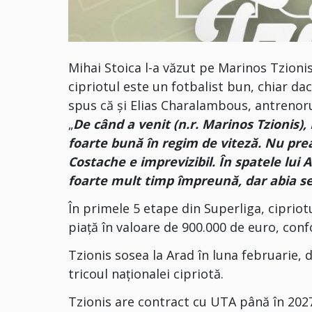
Mihai Stoica l-a văzut pe Marinos Tzioni
cipriotul este un fotbalist bun, chiar da
spus că și Elias Charalambous, antrenoru
„
De când a venit (n.r. Marinos Tzionis),
foarte bună în regim de viteză. Nu prea 
Costache e imprevizibil. În spatele lui 
foarte mult timp împreună, dar abia s
În primele 5 etape din Superliga, cipriotu
piață în valoare de 900.000 de euro, con
Tzionis sosea la Arad în luna februarie, d
tricoul naționalei cipriotă.
Tzionis are contract cu UTA până în 202