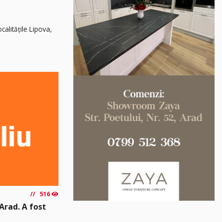
calitățile Lipova,
516
Arad. A fost