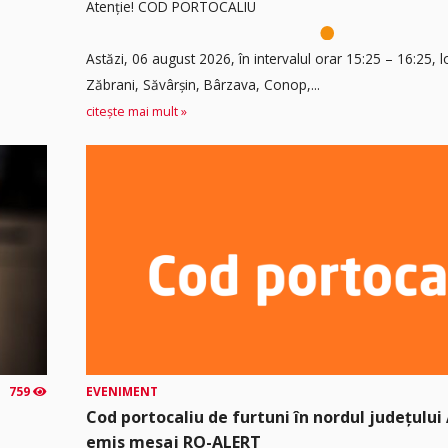
Atenție! COD PORTOCALIU
Astăzi, 06 august 2026, în intervalul orar 15:25 – 16:25, lo
Zăbrani, Săvârșin, Bârzava, Conop,...
citește mai mult »
759
EVENIMENT
Cod portocaliu de furtuni în nordul județului 
emis mesaj RO-ALERT