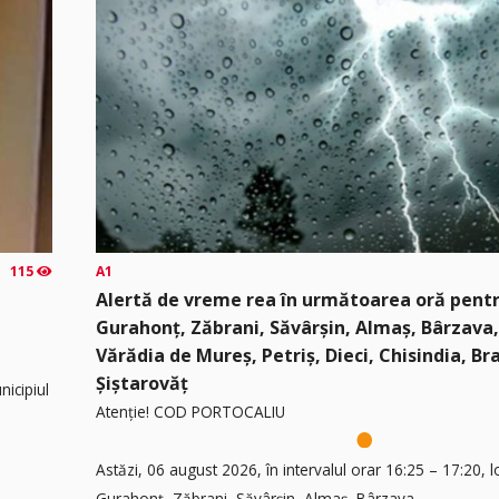
115
A1
Alertă de vreme rea în următoarea oră pentru
Gurahonț, Zăbrani, Săvârșin, Almaș, Bârzava
Vărădia de Mureș, Petriș, Dieci, Chisindia, Braz
Șiștarovăț
nicipiul
Atenție! COD PORTOCALIU
Astăzi, 06 august 2026, în intervalul orar 16:25 – 17:20, lo
Gurahonț, Zăbrani, Săvârșin, Almaș, Bârzava,...