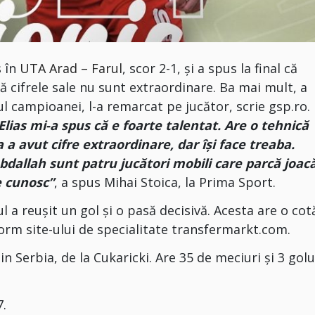
s în
UTA Arad – Farul
, scor 2-1, și a spus la final că
că cifrele sale nu sunt extraordinare. Ba mai mult, a
l campioanei, l-a remarcat pe jucător, scrie gsp.ro.
 Elias mi-a spus că e foarte talentat. Are o tehnică
a avut cifre extraordinare, dar își face treaba.
Abdallah sunt patru jucători mobili care parcă joac
e cunosc”
, a spus Mihai Stoica, la Prima Sport.
l a reușit un gol și o pasă decisivă. Acesta are o cot
form site-ului de specialitate transfermarkt.com.
in Serbia, de la Cukaricki. Are 35 de meciuri și 3 golu
7.