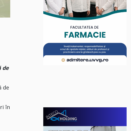
ă de
ă de
ri în