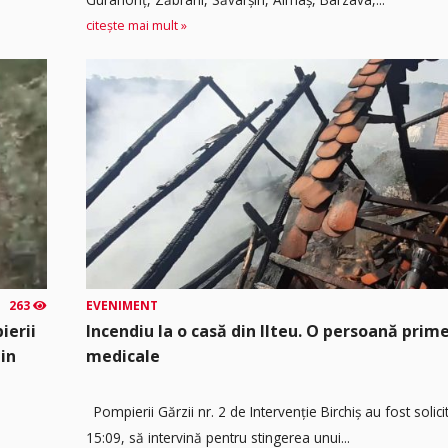
citește mai mult »
263
EVENIMENT
ierii
Incendiu la o casă din Ilteu. O persoană prime
din
medicale
Pompierii Gărzii nr. 2 de Intervenție Birchiș au fost solicit
15:09, să intervină pentru stingerea unui...