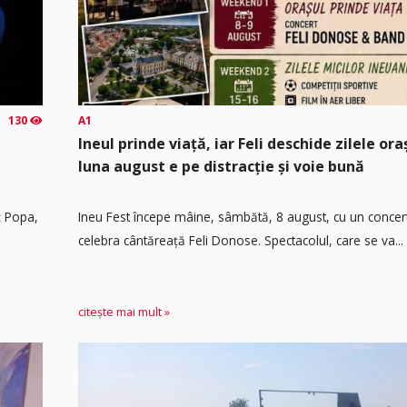
130
A1
Ineul prinde viață, iar Feli deschide zilele or
luna august e pe distracție și voie bună
ț Popa,
Ineu Fest începe mâine, sâmbătă, 8 august, cu un concer
celebra cântăreață Feli Donose. Spectacolul, care se va...
citește mai mult »