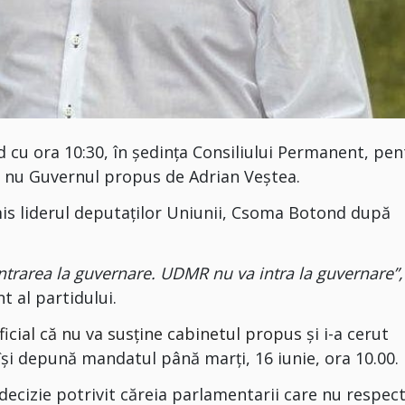
d cu ora 10:30, în ședința Consiliului Permanent, pen
u nu Guvernul propus de Adrian Veștea.
is liderul deputaților Uniunii, Csoma Botond după
 intrarea la guvernare. UDMR nu va intra la guvernare”
 al partidului.
icial că nu va susține cabinetul propus
și i-a cerut
și depună mandatul până marți, 16 iunie, ora 10.00.
decizie potrivit căreia parlamentarii care nu respec