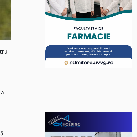
tru
,
a
tă