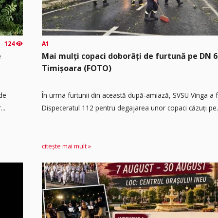
124
A1
e
Mai mulți copaci doborâți de furtună pe DN 6
Timișoara (FOTO)
 de
În urma furtunii din această după-amiază, SVSU Vinga a fos
..
Dispeceratul 112 pentru degajarea unor copaci căzuți pe.
citește mai mult »