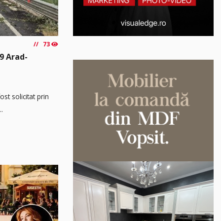
73
9 Arad-
t solicitat prin
..