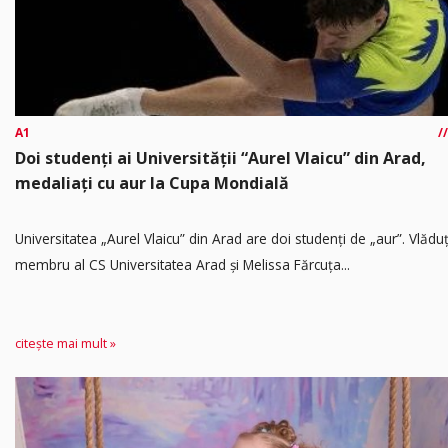
A1
Doi studenți ai Universității “Aurel Vlaicu” din Arad,
medaliați cu aur la Cupa Mondială
Universitatea „Aurel Vlaicu” din Arad are doi studenți de „aur”. Vlădu
membru al CS Universitatea Arad și Melissa Fărcuța...
citește mai mult »