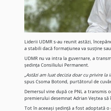
Liderii UDMR s-au reunit astăzi, începân
a stabili dacă formațiunea va susține sa
UDMR nu va intra la guvernare, a transm
ședința Consiliului Permanent.
„Astăzi am luat decizia doar cu privire la
spus Csoma Botond, purtătorul de cuvânt
Demersul vine după ce
PNL a transmis of
premierului desemnat Adrian Veștea să î
Tot în aceeași ședință a fost adoptată o 