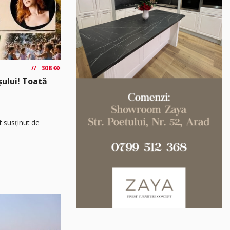
308
așului! Toată
t susținut de