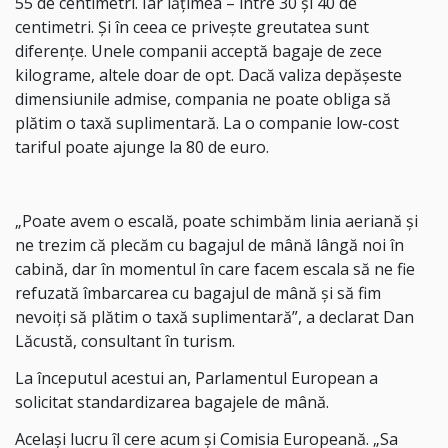
55 de centimetri. Iar lăţimea – între 30 şi 40 de
centimetri. Şi în ceea ce privește greutatea sunt
diferenţe. Unele companii acceptă bagaje de zece
kilograme, altele doar de opt. Dacă valiza depășeste
dimensiunile admise, compania ne poate obliga să
plătim o taxă suplimentară. La o companie low-cost
tariful poate ajunge la 80 de euro.
„Poate avem o escală, poate schimbăm linia aeriană şi
ne trezim că plecăm cu bagajul de mână lângă noi în
cabină, dar în momentul în care facem escala să ne fie
refuzată îmbarcarea cu bagajul de mână şi să fim
nevoiţi să plătim o taxă suplimentară”, a declarat Dan
Lăcustă, consultant în turism.
La începutul acestui an, Parlamentul European a
solicitat standardizarea bagajele de mână.
Acelaşi lucru îl cere acum şi Comisia Europeană. „Sa