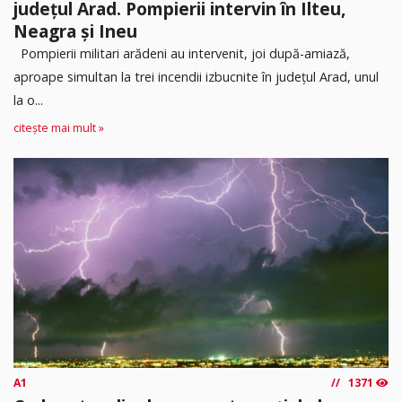
județul Arad. Pompierii intervin în Ilteu,
Neagra și Ineu
Pompierii militari arădeni au intervenit, joi după-amiază,
aproape simultan la trei incendii izbucnite în județul Arad, unul
la o...
citește mai mult »
A1
1371