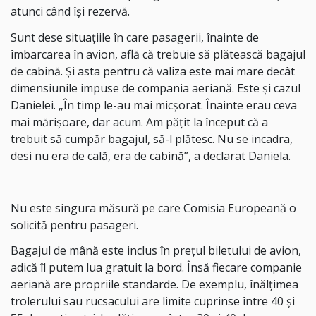
atunci când îşi rezervă.
Sunt dese situaţiile în care pasagerii, înainte de
îmbarcarea în avion, află că trebuie să plătească bagajul
de cabină. Şi asta pentru că valiza este mai mare decât
dimensiunile impuse de compania aeriană. Este şi cazul
Danielei. „În timp le-au mai micşorat. Înainte erau ceva
mai mărişoare, dar acum. Am păţit la început că a
trebuit să cumpăr bagajul, să-l plătesc. Nu se incadra,
desi nu era de cală, era de cabină”, a declarat Daniela.
Nu este singura măsură pe care Comisia Europeană o
solicită pentru pasageri.
Bagajul de mână este inclus în prețul biletului de avion,
adică îl putem lua gratuit la bord. Însă fiecare companie
aeriană are propriile standarde. De exemplu, înălţimea
trolerului sau rucsacului are limite cuprinse între 40 și