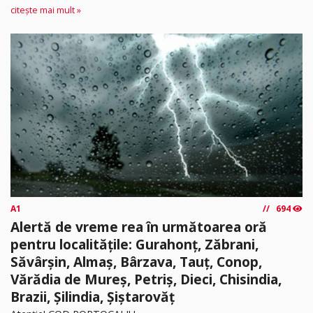
citește mai mult »
A1
694
Alertă de vreme rea în următoarea oră
pentru localitățile: Gurahonț, Zăbrani,
Săvârșin, Almaș, Bârzava, Tauț, Conop,
Vărădia de Mureș, Petriș, Dieci, Chisindia,
Brazii, Șilindia, Șiștarovăț