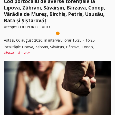
Cod portocaliu de averse torențiale la
Lipova, Zăbrani, Săvârșin, Bârzava, Conop,
Vărădia de Mureș, Birchiș, Petriș, Ususău,
Bata și Șiștarovăț
Atenție! COD PORTOCALIU
Astăzi, 06 august 2026, în intervalul orar 15:25 – 16:25,
localitățile Lipova, Zăbrani, Săvârșin, Bârzava, Conop,...
citește mai mult »