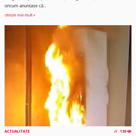
oricum anunțase că...
citește mai mult »
ACTUALITATE
130