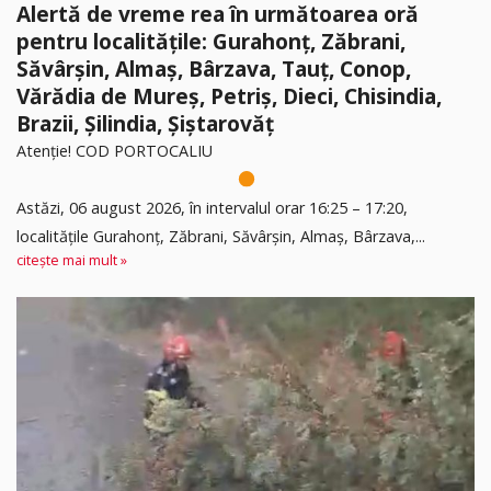
Alertă de vreme rea în următoarea oră
pentru localitățile: Gurahonț, Zăbrani,
Săvârșin, Almaș, Bârzava, Tauț, Conop,
Vărădia de Mureș, Petriș, Dieci, Chisindia,
Brazii, Șilindia, Șiștarovăț
Atenție! COD PORTOCALIU
Astăzi, 06 august 2026, în intervalul orar 16:25 – 17:20,
localitățile Gurahonț, Zăbrani, Săvârșin, Almaș, Bârzava,...
citește mai mult »