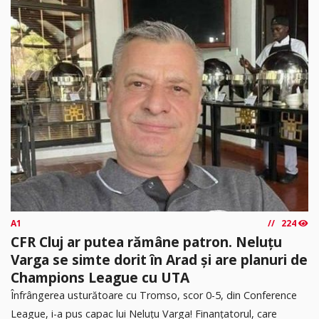
A1
224
CFR Cluj ar putea rămâne patron. Neluțu
Varga se simte dorit în Arad și are planuri de
Champions League cu UTA
Înfrângerea usturătoare cu Tromso, scor 0-5, din Conference
League, i-a pus capac lui Neluțu Varga! Finanțatorul, care