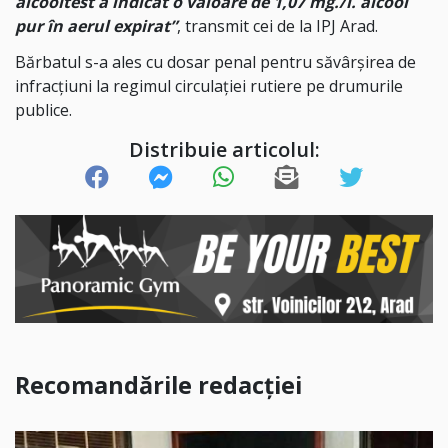
alcooltest a indicat o valoare de 1,07 mg./l. alcool
pur în aerul expirat”
, transmit cei de la IPJ Arad.
Bărbatul s-a ales cu dosar penal pentru săvârșirea de
infracțiuni la regimul circulației rutiere pe drumurile
publice.
Distribuie articolul:
Recomandările redacției