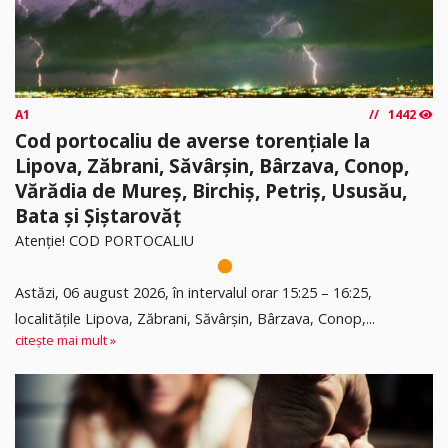
A1
1442
Cod portocaliu de averse torențiale la
Lipova, Zăbrani, Săvârșin, Bârzava, Conop,
Vărădia de Mureș, Birchiș, Petriș, Ususău,
Bata și Șiștarovăț
Atenție! COD PORTOCALIU
Astăzi, 06 august 2026, în intervalul orar 15:25 – 16:25,
localitățile Lipova, Zăbrani, Săvârșin, Bârzava, Conop,...
citește mai mult »