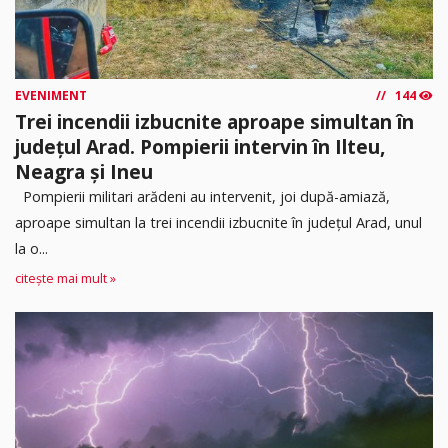
EVENIMENT
144
Trei incendii izbucnite aproape simultan în
județul Arad. Pompierii intervin în Ilteu,
Neagra și Ineu
Pompierii militari arădeni au intervenit, joi după-amiază,
aproape simultan la trei incendii izbucnite în județul Arad, unul
la o...
citește mai mult »