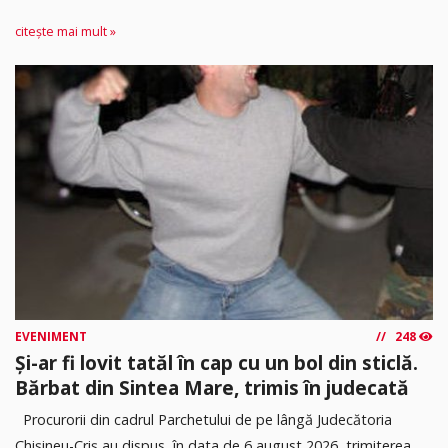
citește mai mult »
EVENIMENT
248
Și-ar fi lovit tatăl în cap cu un bol din sticlă.
Bărbat din Sintea Mare, trimis în judecată
Procurorii din cadrul Parchetului de pe lângă Judecătoria
Chișineu-Criș au dispus, în data de 6 august 2026, trimiterea