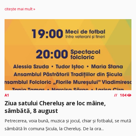
citește mai mult »
A1
104
Ziua satului Chereluș are loc mâine,
sâmbătă, 8 august
Petrecerea, voia bună, muzica și jocul, chiar și fotbalul, se mută
sâmbătă în comuna Șicula, la Chereluș. De la ora...