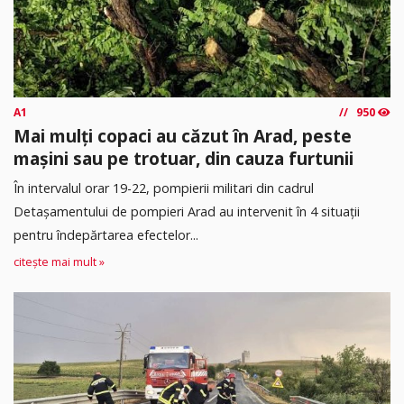
A1
950
Mai mulți copaci au căzut în Arad, peste
mașini sau pe trotuar, din cauza furtunii
În intervalul orar 19-22, pompierii militari din cadrul
Detașamentului de pompieri Arad au intervenit în 4 situații
pentru îndepărtarea efectelor...
citește mai mult »