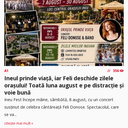
A1
356
Ineul prinde viață, iar Feli deschide zilele
orașului! Toată luna august e pe distracție și
voie bună
Ineu Fest începe mâine, sâmbătă, 8 august, cu un concert
susținut de celebra cântăreață Feli Donose. Spectacolul, care
se va...
citește mai mult »