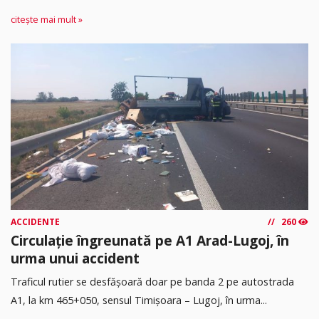
citește mai mult »
ACCIDENTE
260
Circulație îngreunată pe A1 Arad-Lugoj, în
urma unui accident
Traficul rutier se desfășoară doar pe banda 2 pe autostrada
A1, la km 465+050, sensul Timişoara – Lugoj, în urma...