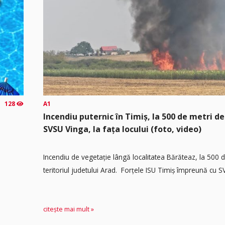
128
A1
Incendiu puternic în Timiș, la 500 de metri de
SVSU Vinga, la fața locului (foto, video)
Incendiu de vegetație lângă localitatea Bărăteaz, la 500 
teritoriul judetului Arad. Forțele ISU Timiș împreună cu SV
citește mai mult »