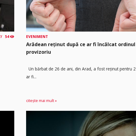
54
EVENIMENT
Arădean reținut după ce ar fi încălcat ordinul
provizoriu
Un bărbat de 26 de ani, din Arad, a fost reținut pentru 
ar fi...
citește mai mult »