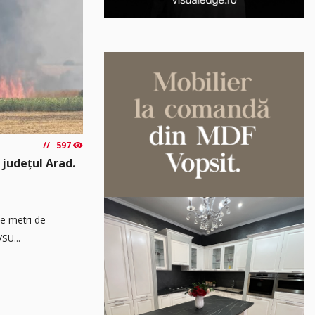
597
 județul Arad.
de metri de
SU...