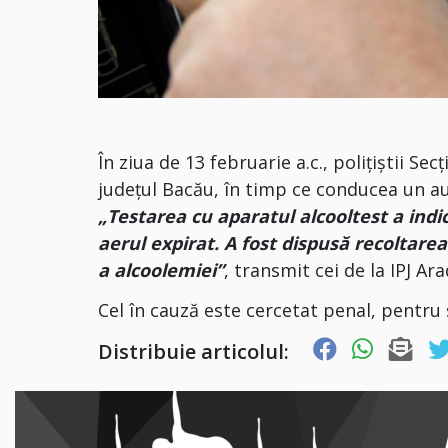
​În ziua de 13 februarie a.c., polițiștii S
județul Bacău, în timp ce conducea un au
„Testarea cu aparatul alcooltest a indic
aerul expirat. A fost dispusă recoltarea
a alcoolemiei”
, transmit cei de la IPJ Ara
Cel în cauză este cercetat penal, pentru s
Distribuie articolul: