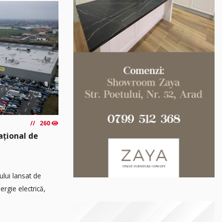
260
ațional de
ului lansat de
rgie electrică,