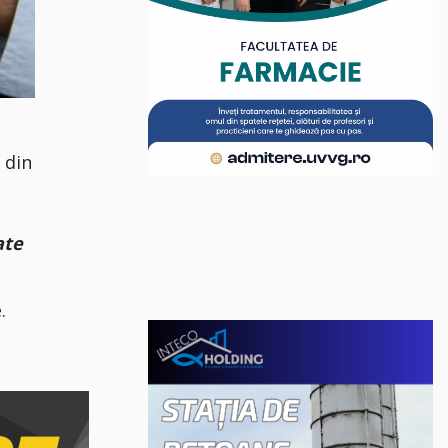
, din
ate
.