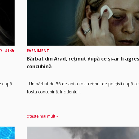
41
EVENIMENT
Bărbat din Arad, reținut după ce și-ar fi agre
concubină
re după
Un bărbat de 56 de ani a fost reținut de polițiști după ce 
fosta concubină. Incidentul...
citește mai mult »