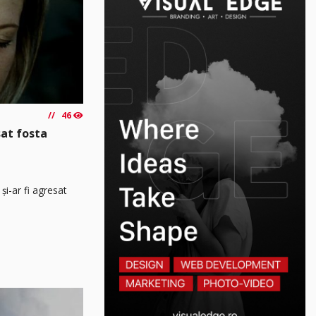
46
sat fosta
și-ar fi agresat