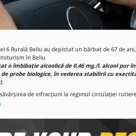
ecției 6 Rurală Beliu au depistat un bărbat de 67 de ani
toturism în Beliu.
at o îmbibație alcoolică de 0,46 mg./l. alcool pur în
 de probe biologice, în vederea stabilirii cu exactit
d.
ăvârșirea de infracțiuni la regimul circulației rutiere