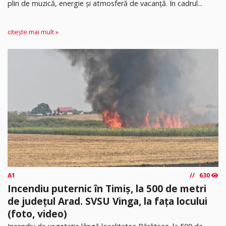
plin de muzică, energie și atmosferă de vacanță. În cadrul...
citește mai mult »
A1
630
Incendiu puternic în Timiș, la 500 de metri
de județul Arad. SVSU Vinga, la fața locului
(foto, video)