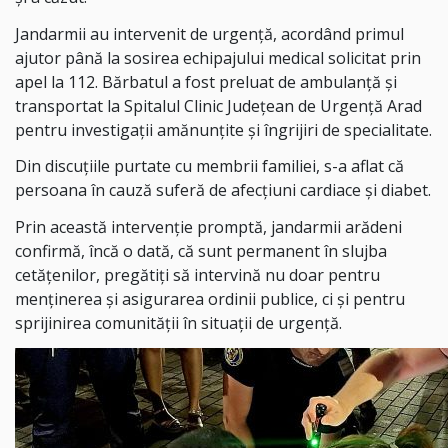
Jandarmii au intervenit de urgență, acordând primul
ajutor până la sosirea echipajului medical solicitat prin
apel la 112. Bărbatul a fost preluat de ambulanță și
transportat la Spitalul Clinic Județean de Urgență Arad
pentru investigații amănunțite și îngrijiri de specialitate.
Din discuțiile purtate cu membrii familiei, s-a aflat că
persoana în cauză suferă de afecțiuni cardiace și diabet.
Prin această intervenție promptă, jandarmii arădeni
confirmă, încă o dată, că sunt permanent în slujba
cetățenilor, pregătiți să intervină nu doar pentru
menținerea și asigurarea ordinii publice, ci și pentru
sprijinirea comunității în situații de urgență.