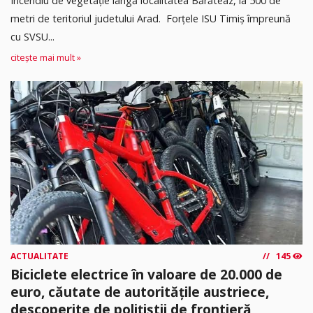
Incendiu de vegetație lângă localitatea Bărăteaz, la 500 de
metri de teritoriul judetului Arad. Forțele ISU Timiș împreună
cu SVSU...
citește mai mult »
ACTUALITATE
145
Biciclete electrice în valoare de 20.000 de
euro, căutate de autoritățile austriece,
descoperite de polițiștii de frontieră