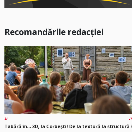
Recomandările redacției
A1
Tabără în… 3D, la Corbești! De la textură la structură 