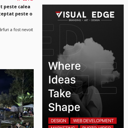
t peste calea
șteptat peste o
rfuri a fost nevoit