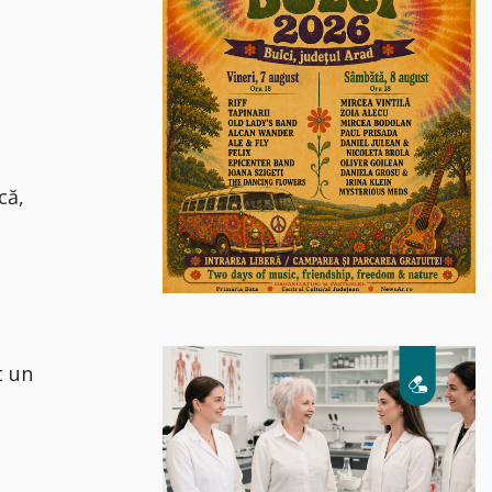
că,
t un