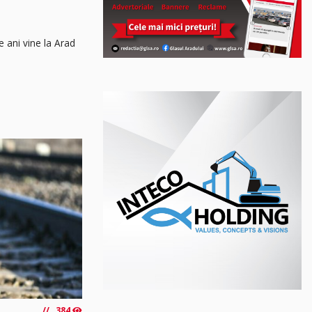
e ani vine la Arad
384