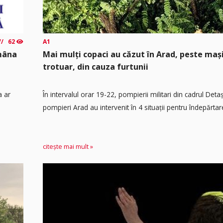
62
A1
ămâna
Mai mulți copaci au căzut în Arad, peste maș
trotuar, din cauza furtunii
a ar
În intervalul orar 19-22, pompierii militari din cadrul Det
pompieri Arad au intervenit în 4 situații pentru îndepărtare
citește mai mult »