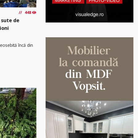
448
 sute de
ioni
osebită încă din