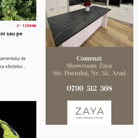
1234
ini sau pe
așamentului de
a efectelor...