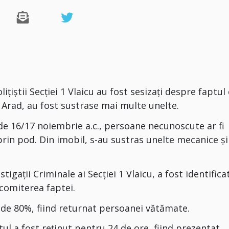
lițiștii Secției 1 Vlaicu au fost sesizați despre faptul 
n Arad, au fost sustrase mai multe unelte.
a de 16/17 noiembrie a.c., persoane necunoscute ar fi
 prin pod. Din imobil, s-au sustras unelte mecanice și
stigații Criminale ai Secției 1 Vlaicu, a fost identifica
 comiterea faptei.
e de 80%, fiind returnat persoanei vătămate.
ul a fost reținut pentru 24 de ore, fiind prezentat