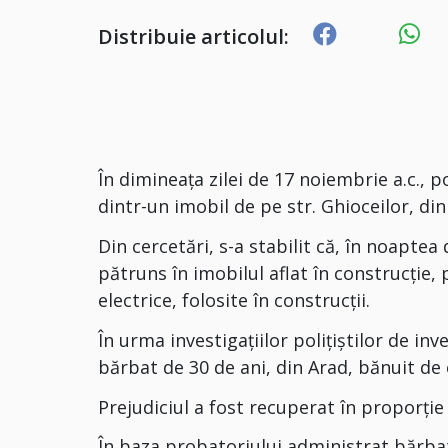
Distribuie articolul:
În dimineața zilei de 17 noiembrie a.c., po
dintr-un imobil de pe str. Ghioceilor, di
Din cercetări, s-a stabilit că, în noapte
pătruns în imobilul aflat în construcție,
electrice, folosite în construcții.
În urma investigațiilor polițiștilor de inve
bărbat de 30 de ani, din Arad, bănuit de
Prejudiciul a fost recuperat în proporți
În baza probatoriului administrat,bărbat