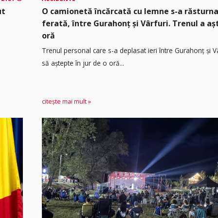
ut
O camionetă încărcată cu lemne s-a răsturna
ferată, între Gurahonț și Vârfuri. Trenul a a
oră
Trenul personal care s-a deplasat ieri între Gurahonț și Vâ
să aștepte în jur de o oră...
citește mai mult »