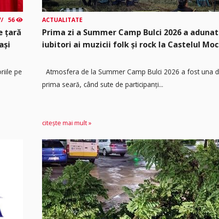
56
ACTUALITATE
e țară
Prima zi a Summer Camp Bulci 2026 a adunat
ași
iubitori ai muzicii folk și rock la Castelul Moc
riile pe
Atmosfera de la Summer Camp Bulci 2026 a fost una de
prima seară, când sute de participanți...
citește mai mult »