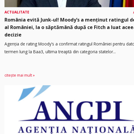
ACTUALITATE
România evită Junk-ul! Moody’s a menținut ratingul d
al României, la o săptămână după ce Fitch a luat acee
decizie
Agenția de rating Moody’s a confirmat ratingul României pentru dato
termen lung la Baa3, ultima treaptă din categoria statelor...
citește mai mult »