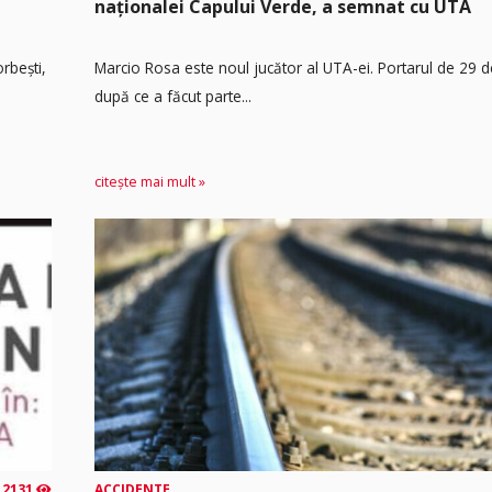
naționalei Capului Verde, a semnat cu UTA
rbești,
Marcio Rosa este noul jucător al UTA-ei. Portarul de 29 d
după ce a făcut parte...
citește mai mult »
2131
ACCIDENTE