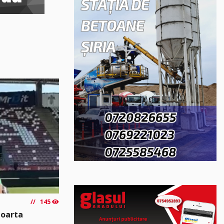
145
poarta