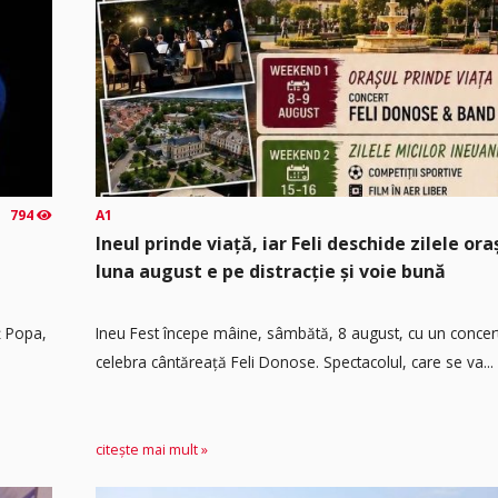
794
A1
Ineul prinde viață, iar Feli deschide zilele or
luna august e pe distracție și voie bună
ț Popa,
Ineu Fest începe mâine, sâmbătă, 8 august, cu un concer
celebra cântăreață Feli Donose. Spectacolul, care se va...
citește mai mult »