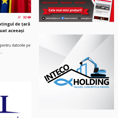
32
atingul de țară
luat aceeași
pentru datoriile pe
..