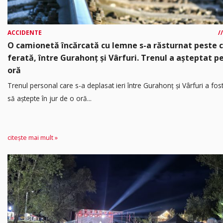
ACCIDENTE
O camionetă încărcată cu lemne s-a răsturnat peste 
ferată, între Gurahonț și Vârfuri. Trenul a așteptat p
oră
Trenul personal care s-a deplasat ieri între Gurahonț și Vârfuri a fos
să aștepte în jur de o oră...
citește mai mult »