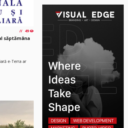
49
nal săptămâna
iară e-Terra ar