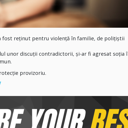
ost reținut pentru violență în familie, de polițiștii
ul unor discuții contradictorii, și-ar fi agresat soția 
omun.
otecție provizoriu.