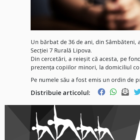
Un bărbat de 36 de ani, din Sâmbăteni, a f
Secției 7 Rurală Lipova.
Din cercetări, a reieșit că acesta, pe fond
prezența copiilor minori, la domiciliul c
Pe numele său a fost emis un ordin de pr
Distribuie articolul: