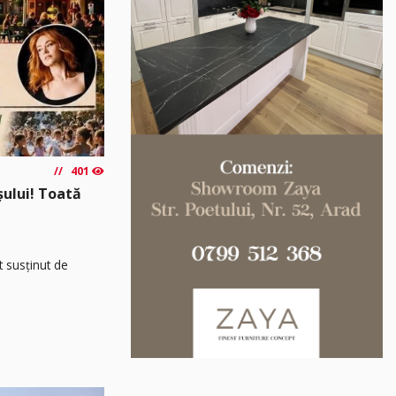
401
așului! Toată
t susținut de