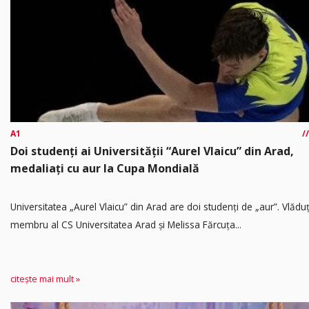
A1
Doi studenți ai Universității “Aurel Vlaicu” din Arad,
medaliați cu aur la Cupa Mondială
Universitatea „Aurel Vlaicu” din Arad are doi studenți de „aur”. Vlădu
membru al CS Universitatea Arad și Melissa Fărcuța...
citește mai mult »