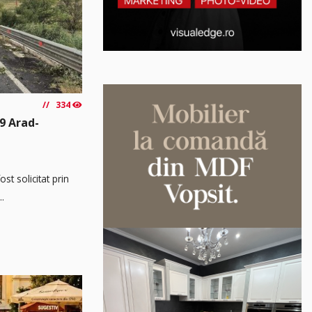
334
9 Arad-
t solicitat prin
..