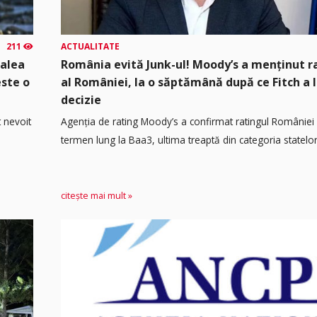
211
ACTUALITATE
calea
România evită Junk-ul! Moody’s a menținut r
este o
al României, la o săptămână după ce Fitch a 
decizie
t nevoit
Agenția de rating Moody’s a confirmat ratingul României 
termen lung la Baa3, ultima treaptă din categoria statelor.
citește mai mult »