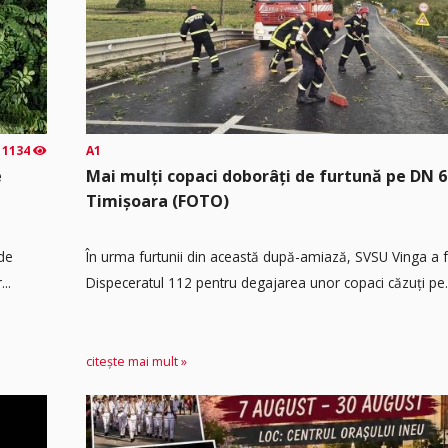
1134
A1
e
Mai mulți copaci doborâți de furtună pe DN 6
Timișoara (FOTO)
 de
În urma furtunii din această după-amiază, SVSU Vinga a fos
..
Dispeceratul 112 pentru degajarea unor copaci căzuți pe.
citește mai mult »