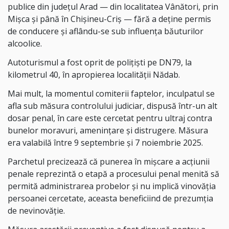
publice din județul Arad — din localitatea Vânători, prin
Mişca și până în Chișineu-Criș — fără a deține permis
de conducere și aflându-se sub influența băuturilor
alcoolice.
Autoturismul a fost oprit de polițiști pe DN79, la
kilometrul 40, în apropierea localității Nădab.
Mai mult, la momentul comiterii faptelor, inculpatul se
afla sub măsura controlului judiciar, dispusă într-un alt
dosar penal, în care este cercetat pentru ultraj contra
bunelor moravuri, amenințare și distrugere. Măsura
era valabilă între 9 septembrie și 7 noiembrie 2025.
Parchetul precizează că punerea în mișcare a acțiunii
penale reprezintă o etapă a procesului penal menită să
permită administrarea probelor și nu implică vinovăția
persoanei cercetate, aceasta beneficiind de prezumția
de nevinovăție.