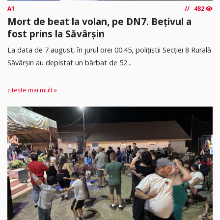
A1
482
Mort de beat la volan, pe DN7. Bețivul a
fost prins la Săvârșin
​La data de 7 august, în jurul orei 00.45, polițiștii Secției 8 Rurală
Săvârșin au depistat un bărbat de 52...
citește mai mult »