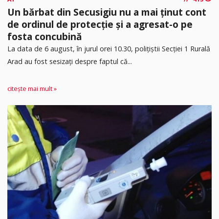
Un bărbat din Secusigiu nu a mai ținut cont
de ordinul de protecție și a agresat-o pe
fosta concubină
​La data de 6 august, în jurul orei 10.30, polițiștii Secției 1 Rurală
Arad au fost sesizați despre faptul că...
citește mai mult »