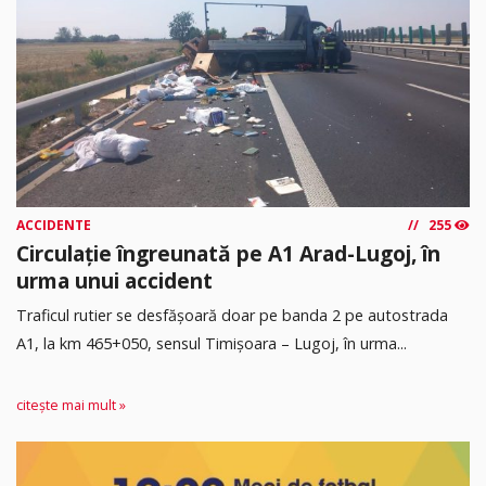
ACCIDENTE
255
Circulație îngreunată pe A1 Arad-Lugoj, în
urma unui accident
Traficul rutier se desfășoară doar pe banda 2 pe autostrada
A1, la km 465+050, sensul Timişoara – Lugoj, în urma...
citește mai mult »