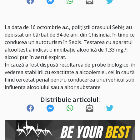
La
data de 16 octombrie a.c., polițiștii orașului Sebiș au
depistat un bărbat de 34 de ani, din Chisindia, în timp ce
conducea un autoturism în Sebiș. Test
area cu aparatul
alcooltest a indicat o îmbibație alcoolică de 1,33 mg./l.
alcool pur în aerul expirat.
În cauză a fost dispusă recoltarea de probe biologi
ce, în
vederea stabilirii cu exactitate a alcoolemiei, cel în cauză
fiind cercetat pen
al pentru conducerea unui vehicul sub
influența alcoolului sau a altor substanțe.
Distribuie articolul: