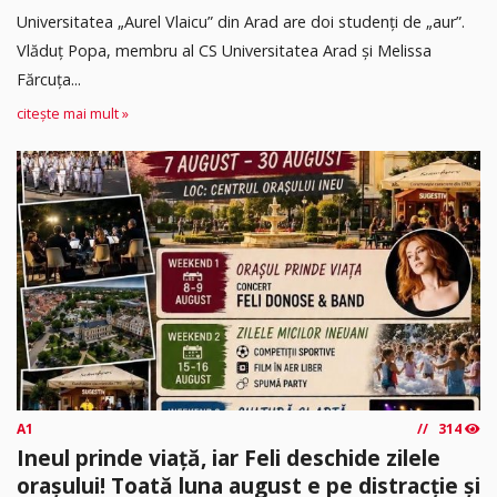
Universitatea „Aurel Vlaicu” din Arad are doi studenți de „aur”.
Vlăduț Popa, membru al CS Universitatea Arad și Melissa
Fărcuța...
citește mai mult »
A1
314
Ineul prinde viață, iar Feli deschide zilele
orașului! Toată luna august e pe distracție și