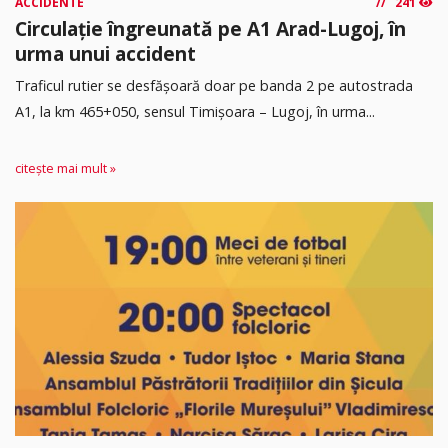
ACCIDENTE
241
Circulație îngreunată pe A1 Arad-Lugoj, în
urma unui accident
Traficul rutier se desfășoară doar pe banda 2 pe autostrada
A1, la km 465+050, sensul Timişoara – Lugoj, în urma...
citește mai mult »