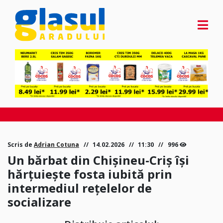
Scris de
Adrian Cotuna
14.02.2026
11:30
996
Un bărbat din Chișineu-Criș își
hărțuiește fosta iubită prin
intermediul rețelelor de
socializare