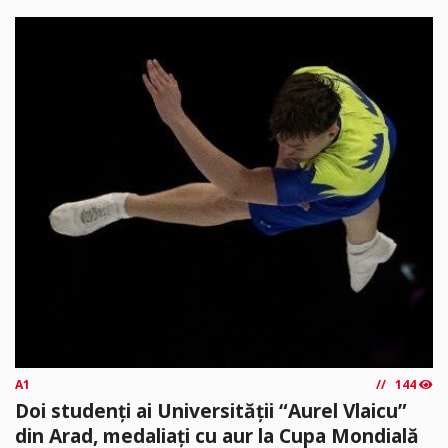
A1
144
Doi studenți ai Universității “Aurel Vlaicu”
din Arad, medaliați cu aur la Cupa Mondială