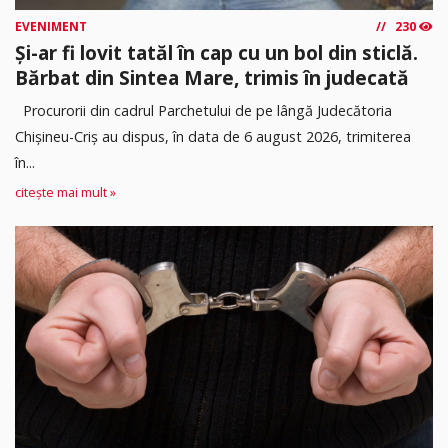
EVENIMENT
230
Și-ar fi lovit tatăl în cap cu un bol din sticlă.
Bărbat din Sintea Mare, trimis în judecată
Procurorii din cadrul Parchetului de pe lângă Judecătoria
Chișineu-Criș au dispus, în data de 6 august 2026, trimiterea
în...
citește mai mult »