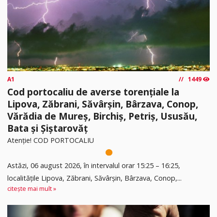
A1
1449
Cod portocaliu de averse torențiale la
Lipova, Zăbrani, Săvârșin, Bârzava, Conop,
Vărădia de Mureș, Birchiș, Petriș, Ususău,
Bata și Șiștarovăț
Atenție! COD PORTOCALIU
Astăzi, 06 august 2026, în intervalul orar 15:25 – 16:25,
localitățile Lipova, Zăbrani, Săvârșin, Bârzava, Conop,...
citește mai mult »