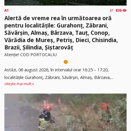
A1
836
Alertă de vreme rea în următoarea oră
pentru localitățile: Gurahonț, Zăbrani,
Săvârșin, Almaș, Bârzava, Tauț, Conop,
Vărădia de Mureș, Petriș, Dieci, Chisindia,
Brazii, Șilindia, Șiștarovăț
Atenție! COD PORTOCALIU
Astăzi, 06 august 2026, în intervalul orar 16:25 – 17:20,
localitățile Gurahonț, Zăbrani, Săvârșin, Almaș, Bârzava,...
citește mai mult »