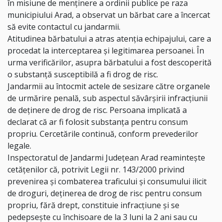
în misiune de menținere a ordinii publice pe raza
municipiului Arad, a observat un bărbat care a încercat
să evite contactul cu jandarmii.
Atitudinea bărbatului a atras atenția echipajului, care a
procedat la interceptarea și legitimarea persoanei. În
urma verificărilor, asupra bărbatului a fost descoperită
o substanță susceptibilă a fi drog de risc.
Jandarmii au întocmit actele de sesizare către organele
de urmărire penală, sub aspectul săvârșirii infracțiunii
de deținere de drog de risc. Persoana implicată a
declarat că ar fi folosit substanța pentru consum
propriu. Cercetările continuă, conform prevederilor
legale.
Inspectoratul de Jandarmi Județean Arad reamintește
cetățenilor că, potrivit Legii nr. 143/2000 privind
prevenirea și combaterea traficului și consumului ilicit
de droguri, deținerea de drog de risc pentru consum
propriu, fără drept, constituie infracțiune și se
pedepsește cu închisoare de la 3 luni la 2 ani sau cu