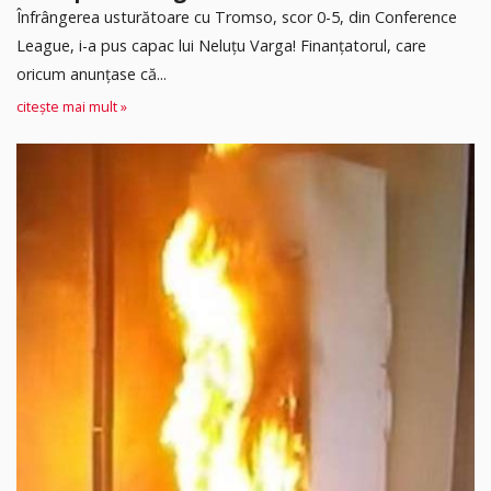
Înfrângerea usturătoare cu Tromso, scor 0-5, din Conference
League, i-a pus capac lui Neluțu Varga! Finanțatorul, care
oricum anunțase că...
citește mai mult »