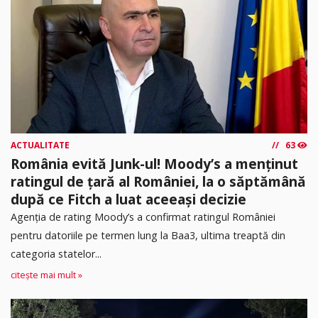
ACTUALITATE
63
România evită Junk-ul! Moody’s a menținut
ratingul de țară al României, la o săptămână
după ce Fitch a luat aceeași decizie
Agenția de rating Moody’s a confirmat ratingul României
pentru datoriile pe termen lung la Baa3, ultima treaptă din
categoria statelor...
citește mai mult »