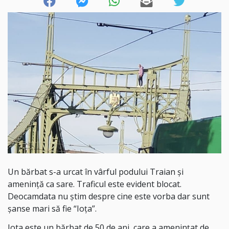
Un bărbat s-a urcat în vârful podului Traian și
amenință ca sare. Traficul este evident blocat.
Deocamdata nu știm despre cine este vorba dar sunt
șanse mari să fie “Ioța”.
Iota este un bărbat de 50 de ani, care a amenințat de