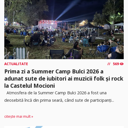
ACTUALITATE
569
Prima zi a Summer Camp Bulci 2026 a
adunat sute de iubitori ai muzicii folk și rock
la Castelul Mocioni
Atmosfera de la Summer Camp Bulci 2026 a fost una
deosebită încă din prima seară, când sute de participanți...
citește mai mult »