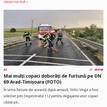
citește mai mult »
A1
404
Mai mulți copaci doborâți de furtună pe DN
69 Arad-Timișoara (FOTO)
În urma furtunii din această după-amiază, SVSU Vinga a fost
solicitat prin Dispeceratul 112 pentru degajarea unor copaci
căzuți pe...