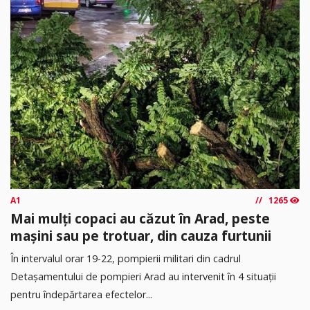
A1
1265
Mai mulți copaci au căzut în Arad, peste
mașini sau pe trotuar, din cauza furtunii
În intervalul orar 19-22, pompierii militari din cadrul
Detașamentului de pompieri Arad au intervenit în 4 situații
pentru îndepărtarea efectelor...