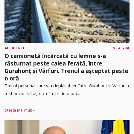
ACCIDENTE
437
O camionetă încărcată cu lemne s-a
răsturnat peste calea ferată, între
Gurahonț și Vârfuri. Trenul a așteptat peste
o oră
Trenul personal care s-a deplasat ieri între Gurahonț și Vârfuri a
fost nevoit să aștepte în jur de o oră...
citește mai mult »