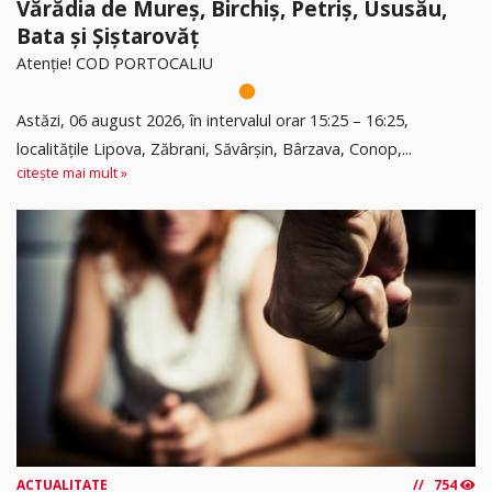
Vărădia de Mureș, Birchiș, Petriș, Ususău,
Bata și Șiștarovăț
Atenție! COD PORTOCALIU
Astăzi, 06 august 2026, în intervalul orar 15:25 – 16:25,
localitățile Lipova, Zăbrani, Săvârșin, Bârzava, Conop,...
citește mai mult »
ACTUALITATE
754