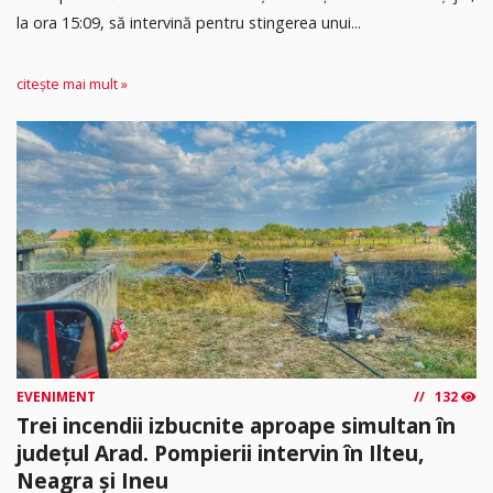
la ora 15:09, să intervină pentru stingerea unui...
citește mai mult »
EVENIMENT
132
Trei incendii izbucnite aproape simultan în
județul Arad. Pompierii intervin în Ilteu,
Neagra și Ineu