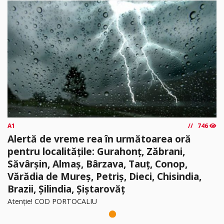
A1
746
Alertă de vreme rea în următoarea oră
pentru localitățile: Gurahonț, Zăbrani,
Săvârșin, Almaș, Bârzava, Tauț, Conop,
Vărădia de Mureș, Petriș, Dieci, Chisindia,
Brazii, Șilindia, Șiștarovăț
Atenție! COD PORTOCALIU