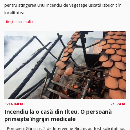
pentru stingerea unui incendiu de vegetație uscată izbucnit în
localitatea...
citește mai mult »
EVENIMENT
74
Incendiu la o casă din Ilteu. O persoană
primește îngrijiri medicale
Pompierii Gărzii nr. 2 de Intervenție Birchiș au fost solicitați joi,