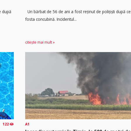
re după
Un bărbat de 56 de ani a fost reținut de polițiști după ce 
fosta concubină. Incidentul...
citește mai mult »
122
A1