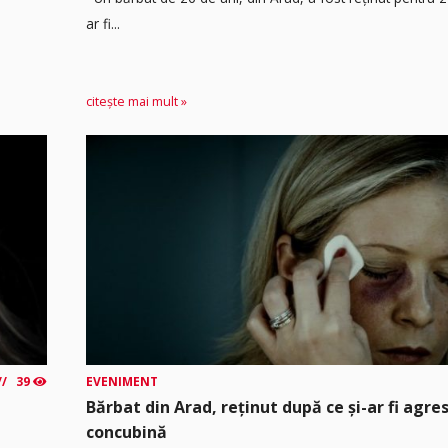
ar fi...
citește mai mult »
39
EVENIMENT
Bărbat din Arad, reținut după ce și-ar fi agre
concubină