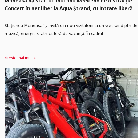
Moneasa dă startul unui nou weekend de distracție.
Concert în aer liber la Aqua Ștrand, cu intrare liberă
Stațiunea Moneasa își invită din nou vizitatorii la un weekend plin de
muzică, energie și atmosferă de vacanță. În cadrul...
citește mai mult »