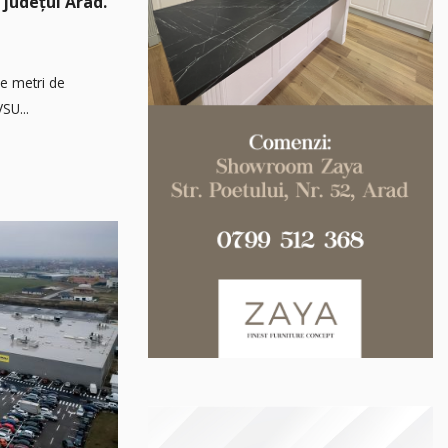
 județul Arad.
de metri de
SU...