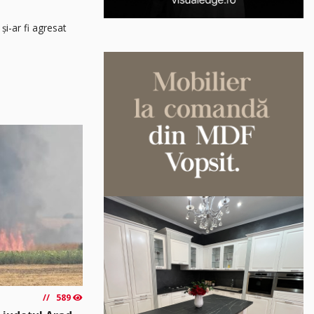
și-ar fi agresat
589