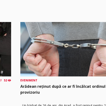
52
EVENIMENT
Arădean reținut după ce ar fi încălcat ordinul
provizoriu
Un bărbat de 26 de ani, din Arad, a fost reținut pentru 