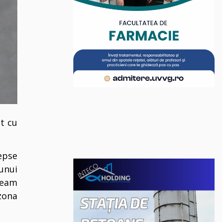
at cu
depse
unui
 geam
zona