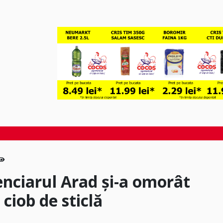
enciarul Arad și-a omorât
 ciob de sticlă