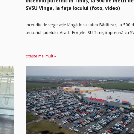
Incendiu puternic în Timiș, la 500 de metri de
SVSU Vinga, la fața locului (foto, video)
Incendiu de vegetație lângă localitatea Bărăteaz, la 500 
teritoriul judetului Arad. Forțele ISU Timiș împreună cu SV
citește mai mult »