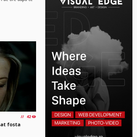
42
sat fosta