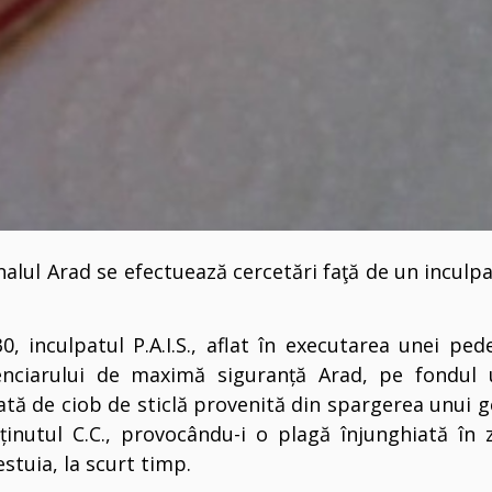
nalul Arad se efectuează cercetări faţă de un inculp
.
30, inculpatul P.A.I.S., aflat în executarea unei pe
tenciarului de maximă siguranță Arad, pe fondul 
cată de ciob de sticlă provenită din spargerea unui
eținutul C.C., provocându-i o plagă înjunghiată în 
stuia, la scurt timp.