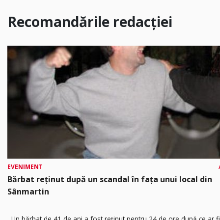
Recomandările redacției
EVENIMENT
Bărbat reținut după un scandal în fața unui local din
Sânmartin
Un bărbat de 41 de ani a fost reținut pentru 24 de ore după ce ar fi