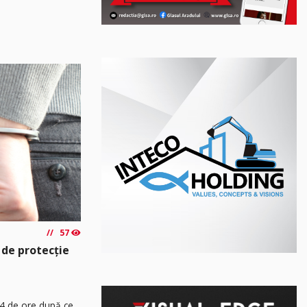
57
 de protecție
24 de ore după ce