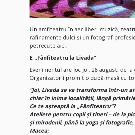
Un amfiteatru în aer liber, muzică, teatr
rafinamente dulci și un fotograf profesi
petrecute aici.
E „Fânfiteatru la Livada”
Evenimentul are loc joi, 28 august, de la 
Organizatorii promit o după-masă cu totu
“Joi, Livada se va transforma într-un am
chiar în inima localității, lângă primărie
Ce te așteaptă la „Fânfiteatru”?
Ateliere pentru copii și tineri – de la pic
și mirodenii, până la yoga și fotografie
Macea;