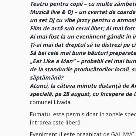
Teatru pentru copii – cu multe zâmbete
Muzică live & DJ – un cvartet de coard
un set DJ cu vibe jazzy pentru o atmosf
Film de artă sub cerul liber; Ai mai fost
Ai mai fost la un eveniment gândit în i
Ți-ai mai dat dreptul să te distrezi pe 
Să bei cele mai bune băuturi preparate
„Eat Like a Man” – probabil cel mai bu
de la standurile producătorilor locali, 
săptămânii?
Atunci, la câteva minute distanță de Ar
specială, pe 28 august, cu începere de l
comunei Livada.
Fumatul este permis doar în zonele spec
Intrarea este liberă.
Evenimentul este organizat de GAL MVC cu