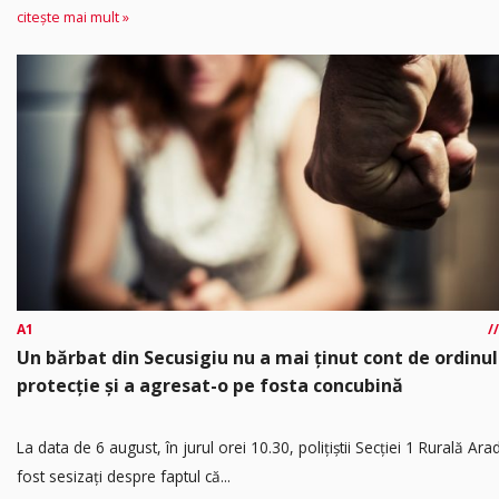
citește mai mult »
A1
Un bărbat din Secusigiu nu a mai ținut cont de ordinul
protecție și a agresat-o pe fosta concubină
​La data de 6 august, în jurul orei 10.30, polițiștii Secției 1 Rurală Ara
fost sesizați despre faptul că...