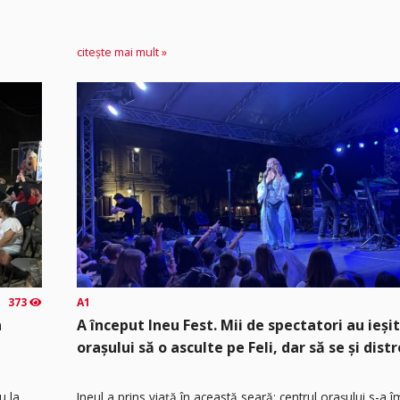
citește mai mult »
373
A1
a
A început Ineu Fest. Mii de spectatori au ieșit
orașului să o asculte pe Feli, dar să se și distr
u la
Ineul a prins viață în această seară: centrul orașului s-a 