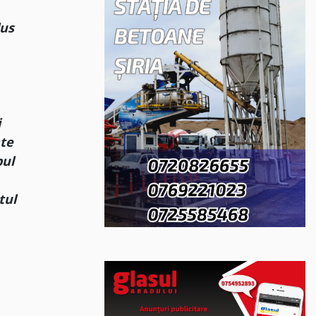
lus
i
ate
pul
tul