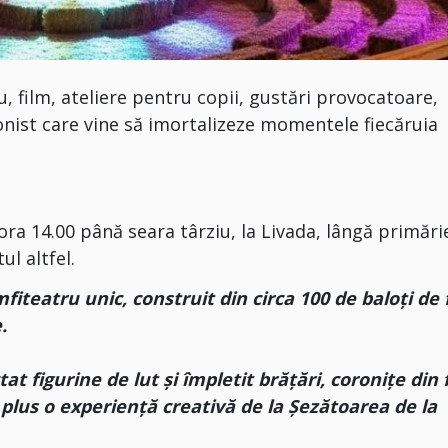
u, film, ateliere pentru copii, gustări provocatoare,
onist care vine să imortalizeze momentele fiecăruia
ora 14.00 până seara târziu, la Livada, lângă primări
l altfel.
fiteatru unic, construit din circa 100 de baloți de 
.
tat figurine de lut și împletit brățări, coronițe din f
, plus o experiență creativă de la Şezătoarea de la