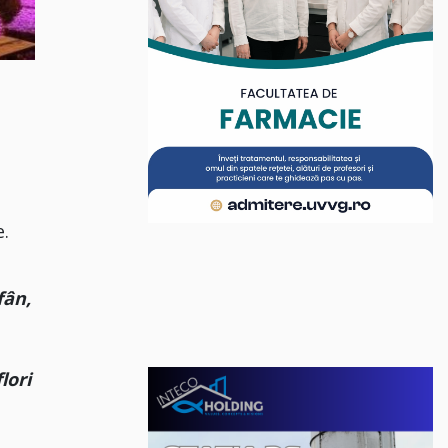
e.
fân,
lori