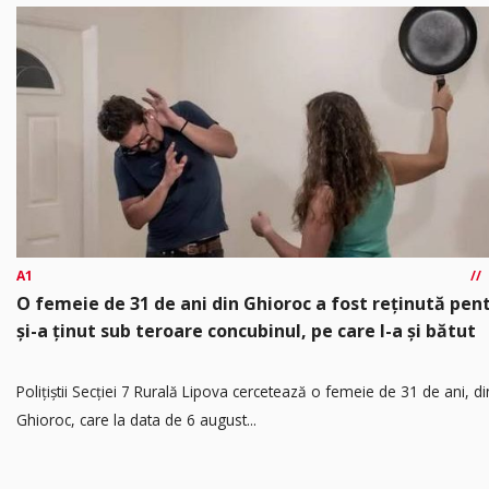
A1
O femeie de 31 de ani din Ghioroc a fost reținută pen
și-a ținut sub teroare concubinul, pe care l-a și bătut
​Polițiștii Secției 7 Rurală Lipova cercetează o femeie de 31 de ani, di
Ghioroc, care la data de 6 august...