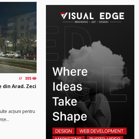
305
e din Arad. Zeci
multe acțiuni pentru
țe...