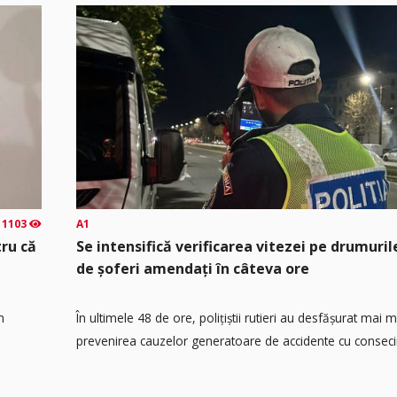
1103
A1
tru că
Se intensifică verificarea vitezei pe drumuril
de șoferi amendați în câteva ore
n
În ultimele 48 de ore, polițiștii rutieri au desfășurat mai 
prevenirea cauzelor generatoare de accidente cu consecin