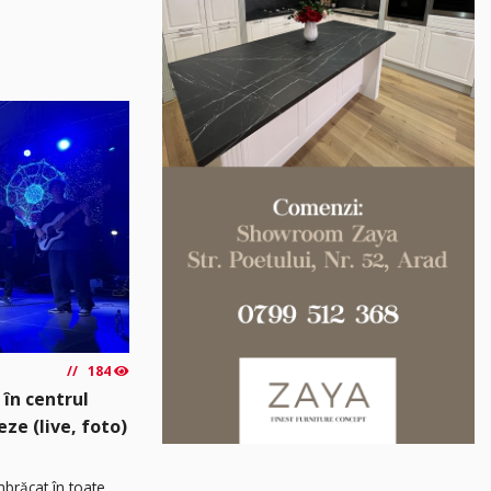
184
 în centrul
eze (live, foto)
îmbrăcat în toate