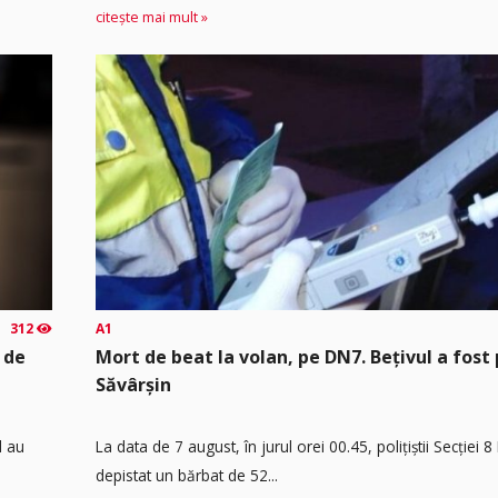
citește mai mult »
312
A1
 de
Mort de beat la volan, pe DN7. Bețivul a fost 
Săvârșin
d au
​La data de 7 august, în jurul orei 00.45, polițiștii Secției 
depistat un bărbat de 52...