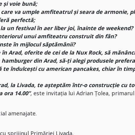
 și voie bună;
e care va umple amfiteatrul și seara de armonie, p
eră perfectă;
 la un festival în aer liber joi, înainte de weekend?
nteriorul unui amfiteatru construit din fân?
cinste în mijlocul săptămânii?
 în Arad, oferite de cei de la Nux Rock, să mănânc
n hamburger din Arad, să-ți alegi produsele prefer
să te îndulcești cu american pancakes, chiar în tim
ad, la Livada, te așteptăm într-o construcție cu to
a ora 14.00”
,
este invitația lui Adrian Țolea, primarul
ial amenajate.
 sprijinul Primăriei Livada.