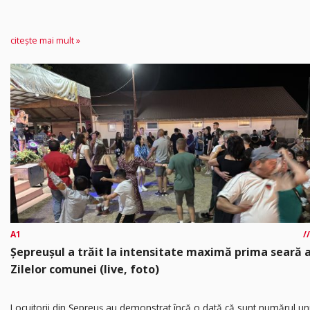
citește mai mult »
A1
Șepreușul a trăit la intensitate maximă prima seară 
Zilelor comunei (live, foto)
Locuitorii din Șepreuș au demonstrat încă o dată că sunt numărul un