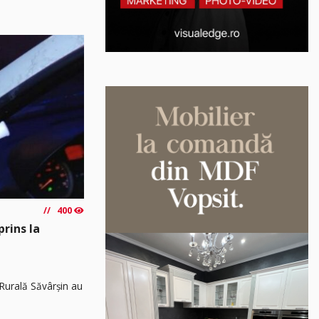
400
prins la
8 Rurală Săvârșin au