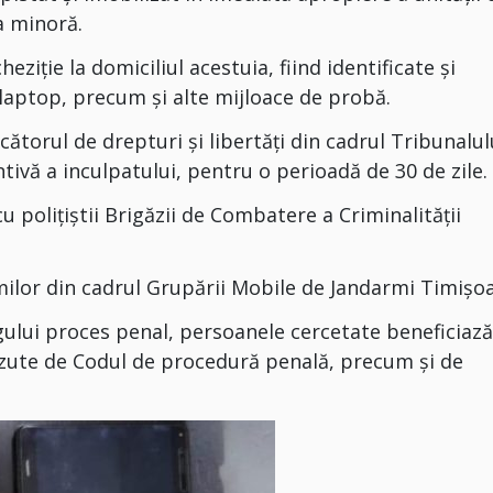
a minoră.
ziție la domiciliul acestuia, fiind identificate și
laptop, precum și alte mijloace de probă.
cătorul de drepturi și libertăți din cadrul Tribunalul
ivă a inculpatului, pentru o perioadă de 30 de zile.
cu polițiștii Brigăzii de Combatere a Criminalității
rmilor din cadrul Grupării Mobile de Jandarmi Timișoa
gului proces penal, persoanele cercetate beneficiază
văzute de Codul de procedură penală, precum și de