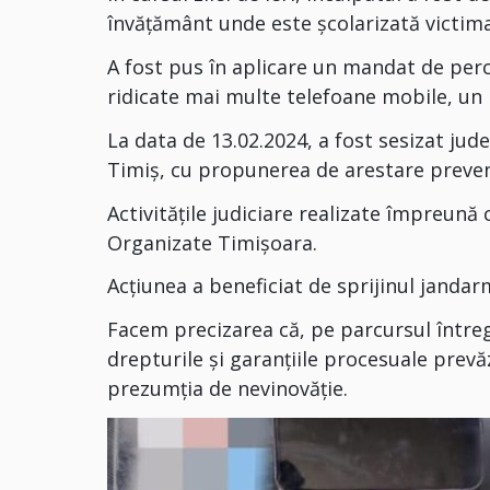
învățământ unde este școlarizată victim
A fost pus în aplicare un mandat de perche
ridicate mai multe telefoane mobile, un 
La data de 13.02.2024, a fost sesizat jude
Timiș, cu propunerea de arestare prevent
Activitățile judiciare realizate împreună 
Organizate Timișoara.
Acțiunea a beneficiat de sprijinul janda
Facem precizarea că, pe parcursul între
drepturile și garanțiile procesuale pre
prezumția de nevinovăție.