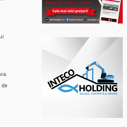
ui
ra.
 de