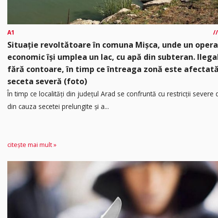
A1
Situație revoltătoare în comuna Mișca, unde un oper
economic își umplea un lac, cu apă din subteran. Ilega
fără contoare, în timp ce întreaga zonă este afectat
seceta severă (foto)
În timp ce localități din județul Arad se confruntă cu restricții severe
din cauza secetei prelungite și a...
citește mai mult »