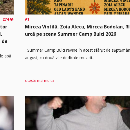
274
A1
ator
Mircea Vintilă, Zoia Alecu, Mircea Bodolan, RIF
l,
urcă pe scena Summer Camp Bulci 2026
ă de
Summer Camp Bulci revine în acest sfârșit de săptămână
 de apă
august, cu două zile dedicate muzicii...
citește mai mult »