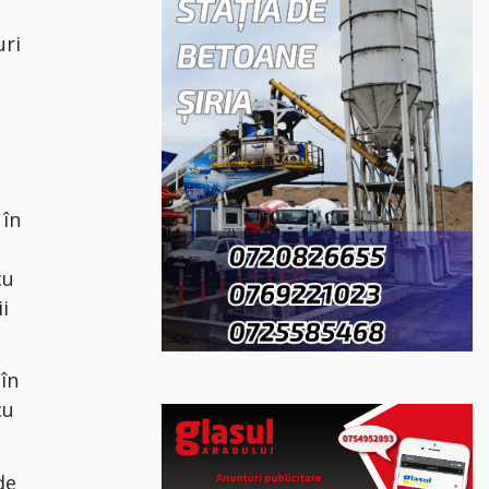
uri
 în
cu
i
 în
cu
de