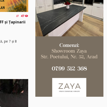
47
F și Țapinarii
, pe 7 și 8