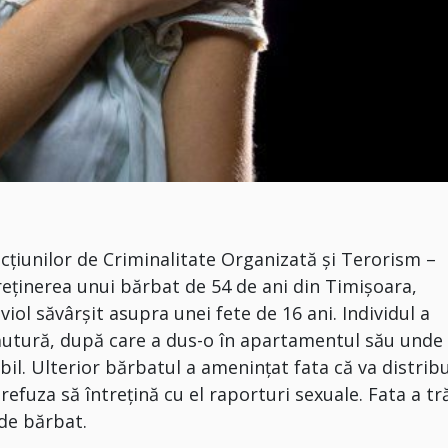
racțiunilor de Criminalitate Organizată și Terorism –
reținerea unui bărbat de 54 de ani din Timișoara,
iol săvârșit asupra unei fete de 16 ani. Individul a
băutură, după care a dus-o în apartamentul său unde
bil. Ulterior bărbatul a amenințat fata că va distribu
efuza să întrețină cu el raporturi sexuale. Fata a tr
de bărbat.