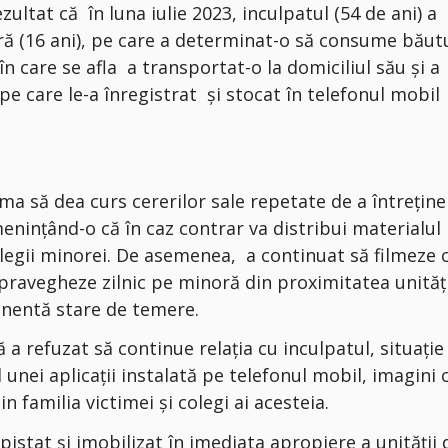
ultat că în luna iulie 2023, inculpatul (54 de ani) a
ră (16 ani), pe care a determinat-o să consume băut
n care se afla a transportat-o la domiciliul său și a
pe care le-a înregistrat și stocat în telefonul mobil
a să dea curs cererilor sale repetate de a întreține
menințând-o că în caz contrar va distribui materialul
legii minorei. De asemenea, a continuat să filmeze 
supravegheze zilnic pe minoră din proximitatea unități
anentă stare de temere.
a refuzat să continue relația cu inculpatul, situație
 unei aplicații instalată pe telefonul mobil, imagini 
n familia victimei și colegi ai acesteia.
depistat și imobilizat în imediata apropiere a unității 