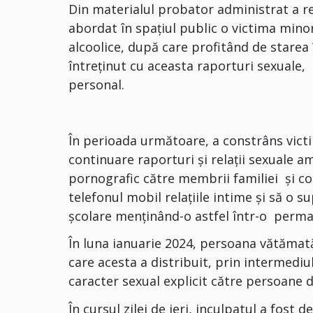
Din materialul probator administrat a rez
abordat în spațiul public o victima mino
alcoolice, după care profitând de starea î
întreținut cu aceasta raporturi sexuale, 
personal.
În perioada următoare, a constrâns victim
continuare raporturi și relații sexuale a
pornografic către membrii familiei și co
telefonul mobil relațiile intime și să o 
școlare menținând-o astfel într-o perm
În luna ianuarie 2024, persoana vătămată 
care acesta a distribuit, prin intermediul
caracter sexual explicit către persoane di
În cursul zilei de ieri, inculpatul a fost 