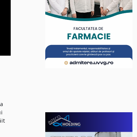
 a
i
ăit