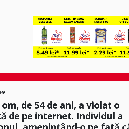
4
om, de 54 de ani, a violat o
tă de pe internet. Individul a
fonul, amenințând-o pe fată c