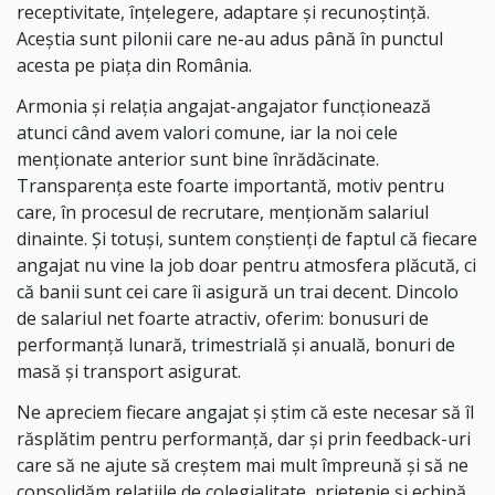
receptivitate, înțelegere, adaptare și recunoștință.
Aceștia sunt pilonii care ne-au adus până în punctul
acesta pe piața din România.
Armonia și relația angajat-angajator funcționează
atunci când avem valori comune, iar la noi cele
menționate anterior sunt bine înrădăcinate.
Transparența este foarte importantă, motiv pentru
care, în procesul de recrutare, menționăm salariul
dinainte. Și totuși, suntem conștienți de faptul că fiecare
angajat nu vine la job doar pentru atmosfera plăcută, ci
că banii sunt cei care îi asigură un trai decent. Dincolo
de salariul net foarte atractiv, oferim: bonusuri de
performanță lunară, trimestrială și anuală, bonuri de
masă și transport asigurat.
Ne apreciem fiecare angajat și știm că este necesar să îl
răsplătim pentru performanță, dar și prin feedback-uri
care să ne ajute să creștem mai mult împreună și să ne
consolidăm relațiile de colegialitate, prietenie și echipă.