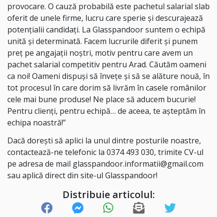
provocare. O cauză probabilă este pachetul salarial slab
oferit de unele firme, lucru care sperie și descurajează
potențialii candidați. La Glasspandoor suntem o echipă
unită și determinată. Facem lucrurile diferit și punem
preț pe angajații noștri, motiv pentru care avem un
pachet salarial competitiv pentru Arad. Căutăm oameni
ca noi! Oameni dispuși să învețe și să se alăture nouă, în
tot procesul în care dorim să livrăm în casele românilor
cele mai bune produse! Ne place să aducem bucurie!
Pentru clienți, pentru echipă… de aceea, te așteptăm în
echipa noastră!”
Dacă dorești să aplici la unul dintre posturile noastre,
contactează-ne telefonic la 0374 493 030, trimite CV-ul
pe adresa de mail glasspandoor.informatii@gmail.com
sau aplică direct din
site-ul Glasspandoor
!
Distribuie articolul: