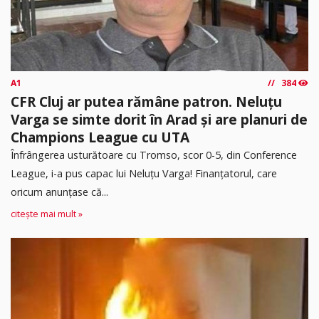
A1
384
CFR Cluj ar putea rămâne patron. Neluțu
Varga se simte dorit în Arad și are planuri de
Champions League cu UTA
Înfrângerea usturătoare cu Tromso, scor 0-5, din Conference
League, i-a pus capac lui Neluțu Varga! Finanțatorul, care
oricum anunțase că...
citește mai mult »