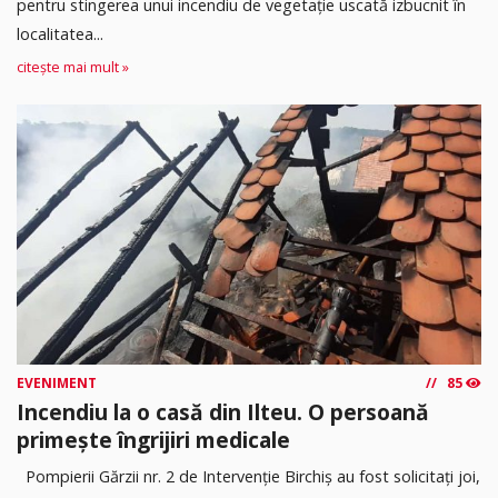
pentru stingerea unui incendiu de vegetație uscată izbucnit în
localitatea...
citește mai mult »
EVENIMENT
85
Incendiu la o casă din Ilteu. O persoană
primește îngrijiri medicale
Pompierii Gărzii nr. 2 de Intervenție Birchiș au fost solicitați joi,