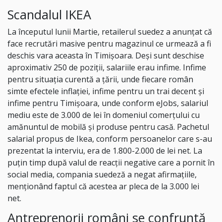
Scandalul IKEA
La începutul lunii Martie, retailerul suedez a anunțat că
face recrutări masive pentru magazinul ce urmează a fi
deschis vara aceasta în Timișoara. Deși sunt deschise
aproximativ 250 de poziții, salariile erau infime. Infime
pentru situația curentă a țării, unde fiecare român
simte efectele inflației, infime pentru un trai decent și
infime pentru Timișoara, unde conform eJobs, salariul
mediu este de 3.000 de lei în domeniul comerțului cu
amănuntul de mobilă și produse pentru casă. Pachetul
salarial propus de Ikea, conform persoanelor care s-au
prezentat la interviu, era de 1.800-2.000 de lei net. La
puțin timp după valul de reacții negative care a pornit în
social media, compania suedeză a negat afirmațiile,
menționând faptul că acestea ar pleca de la 3.000 lei
net.
Antreprenorii români se confruntă