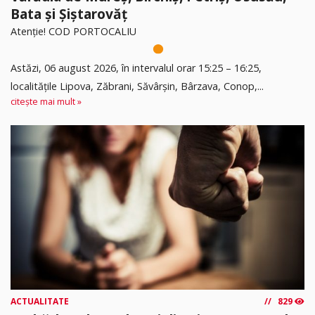
Bata și Șiștarovăț
Atenție! COD PORTOCALIU
Astăzi, 06 august 2026, în intervalul orar 15:25 – 16:25,
localitățile Lipova, Zăbrani, Săvârșin, Bârzava, Conop,...
citește mai mult »
ACTUALITATE
829