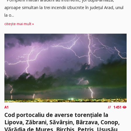
aproape simultan la trei incendii izbucnite în județul Arad, unul
la o...
citește mai mult »
A1
1451
Cod portocaliu de averse torențiale la
Lipova, Zăbrani, Săvârșin, Bârzava, Conop,
Vărădia de Mureș, Birchiș, Petriș, Ususău,