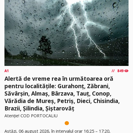
A1
849
Alertă de vreme rea în următoarea oră
pentru localitățile: Gurahonț, Zăbrani,
Săvârșin, Almaș, Bârzava, Tauț, Conop,
Vărădia de Mureș, Petriș, Dieci, Chisindia,
Brazii, Șilindia, Șiștarovăț
Atenție! COD PORTOCALIU
Astăzi, 06 august 2026, în intervalul orar 16:25 – 17:20,