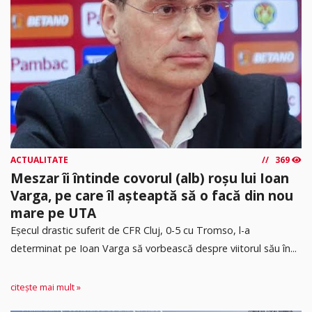
ACTUALITATE
369
Meszar îi întinde covorul (alb) roșu lui Ioan
Varga, pe care îl așteaptă să o facă din nou
mare pe UTA
Eșecul drastic suferit de CFR Cluj, 0-5 cu Tromso, l-a
determinat pe Ioan Varga să vorbească despre viitorul său în...
citește mai mult »