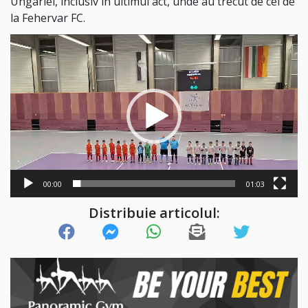
Ungariei, inclusiv în ultimul act, unde au trecut de cei de
la Fehervar FC.
Player
video
00:00
01:03
Distribuie articolul: