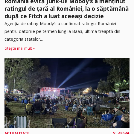
România evită Junk-ul! Moody’s a menținut
ratingul de țară al României, la o săptămână
după ce Fitch a luat aceeași decizie
Agenția de rating Moody’s a confirmat ratingul României
pentru datoriile pe termen lung la Baa3, ultima treaptă din
categoria statelor...
citește mai mult »
ACTUALITATE
486