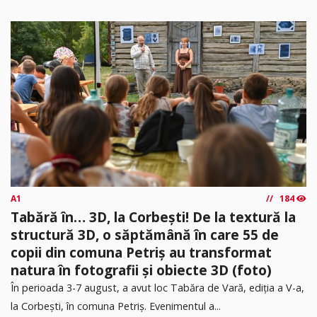
A1
184
Tabără în… 3D, la Corbești! De la textură la
structură 3D, o săptămână în care 55 de
copii din comuna Petriș au transformat
natura în fotografii și obiecte 3D (foto)
În perioada 3-7 august, a avut loc Tabăra de Vară, ediția a V-a,
la Corbești, în comuna Petriș. Evenimentul a...