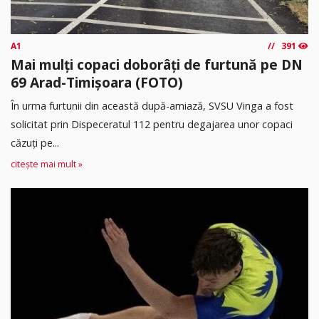
A1
391
Mai mulți copaci doborâți de furtună pe DN
69 Arad-Timișoara (FOTO)
În urma furtunii din această după-amiază, SVSU Vinga a fost
solicitat prin Dispeceratul 112 pentru degajarea unor copaci
căzuți pe...
citește mai mult »