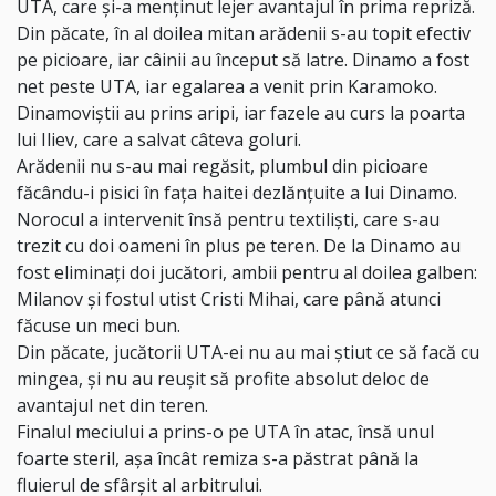
UTA, care și-a menținut lejer avantajul în prima repriză.
Din păcate, în al doilea mitan arădenii s-au topit efectiv
pe picioare, iar câinii au început să latre. Dinamo a fost
net peste UTA, iar egalarea a venit prin Karamoko.
Dinamoviștii au prins aripi, iar fazele au curs la poarta
lui Iliev, care a salvat câteva goluri.
Arădenii nu s-au mai regăsit, plumbul din picioare
făcându-i pisici în fața haitei dezlănțuite a lui Dinamo.
Norocul a intervenit însă pentru textiliști, care s-au
trezit cu doi oameni în plus pe teren. De la Dinamo au
fost eliminați doi jucători, ambii pentru al doilea galben:
Milanov și fostul utist Cristi Mihai, care până atunci
făcuse un meci bun.
Din păcate, jucătorii UTA-ei nu au mai știut ce să facă cu
mingea, și nu au reușit să profite absolut deloc de
avantajul net din teren.
Finalul meciului a prins-o pe UTA în atac, însă unul
foarte steril, așa încât remiza s-a păstrat până la
fluierul de sfârșit al arbitrului.