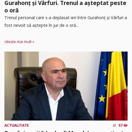
Gurahonț și Vârfuri. Trenul a așteptat peste
o oră
Trenul personal care s-a deplasat ieri între Gurahonț și Vârfuri a
fost nevoit să aștepte în jur de o oră...
citește mai mult »
ACTUALITATE
57