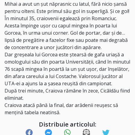
Mihai a avut un șut năprasnic cu latul, fără nicio șansă
pentru olteni. Este primul său gol in superligă. Și ce gol!
În minutul 35, craiovenii egalează prin Romanciuc.
Acesta împinge ușor cu capul mingea în poarta lui
Gorcea, în urma unui corner. Gol de portar, dar și de…
lipsă de pregătire a fazelor fixe sau poate mai degrabă
de concentrare a unor jucători din apărare.
Dar greșeala lui Gorcea este ștearsă de gafa uriașă a
omologului său din poarta Universității, când în minutul
76 scapă mingea în poartă la un șut ușor, dar înșelător,
din afara careului a lui Costache. Valorosul jucător al
UTA-ei a ajuns la a șasea reușită din campionat.
După trei minute, Craiova rămâne în zece, Cicâldău fiind
eliminat.
Craiova atacă până la final, dar arădenii reușesc să
mențină tabela neatinsă.
Distribuie articolul: