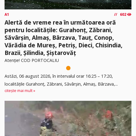
A1
602
Alertă de vreme rea în următoarea oră
pentru localitățile: Gurahonț, Zăbrani,
Săvârșin, Almaș, Bârzava, Tauț, Conop,
Vărădia de Mureș, Petriș, Dieci, Chisindia,
Brazii, Șilindia, Șiștarovăț
Atenție! COD PORTOCALIU
Astăzi, 06 august 2026, în intervalul orar 16:25 – 17:20,
localitățile Gurahonț, Zăbrani, Săvârșin, Almaș, Bârzava,...
citește mai mult »