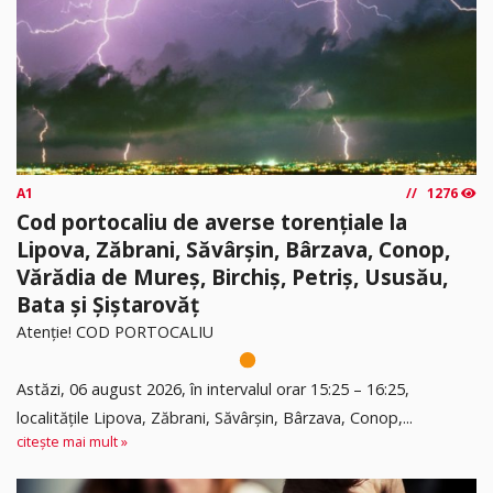
A1
1276
Cod portocaliu de averse torențiale la
Lipova, Zăbrani, Săvârșin, Bârzava, Conop,
Vărădia de Mureș, Birchiș, Petriș, Ususău,
Bata și Șiștarovăț
Atenție! COD PORTOCALIU
Astăzi, 06 august 2026, în intervalul orar 15:25 – 16:25,
localitățile Lipova, Zăbrani, Săvârșin, Bârzava, Conop,...
citește mai mult »