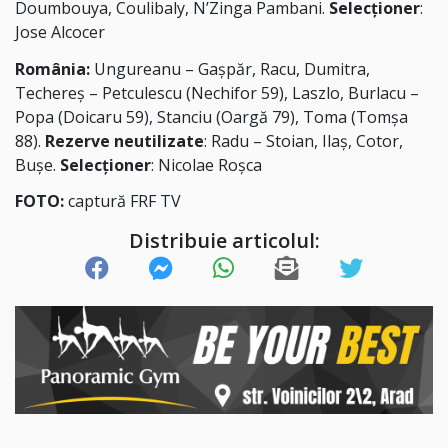
Doumbouya, Coulibaly, N’Zinga Pambani.
Selecționer
:
Jose Alcocer
România:
Ungureanu – Gașpăr, Racu, Dumitra,
Techereș – Petculescu (Nechifor 59), Laszlo, Burlacu –
Popa (Doicaru 59), Stanciu (Oargă 79), Toma (Tomșa
88).
Rezerve neutilizate
: Radu – Stoian, Ilaș, Cotor,
Bușe.
Selecționer
: Nicolae Roșca
FOTO:
captură FRF TV
Distribuie articolul: