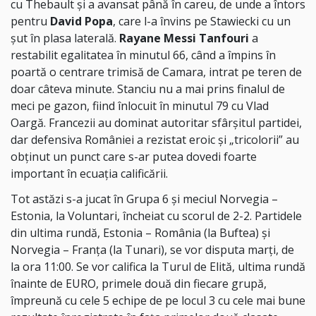
cu Thebault și a avansat până în careu, de unde a întors
pentru
David Popa
, care l-a învins pe Stawiecki cu un
șut în plasa laterală.
Rayane Messi Tanfouri
a
restabilit egalitatea în minutul 66, când a împins în
poartă o centrare trimisă de Camara, intrat pe teren de
doar câteva minute. Stanciu nu a mai prins finalul de
meci pe gazon, fiind înlocuit în minutul 79 cu Vlad
Oargă. Francezii au dominat autoritar sfârșitul partidei,
dar defensiva României a rezistat eroic și „tricolorii” au
obținut un punct care s-ar putea dovedi foarte
important în ecuația calificării.
Tot astăzi s-a jucat în Grupa 6 și meciul Norvegia –
Estonia, la Voluntari, încheiat cu scorul de 2-2. Partidele
din ultima rundă, Estonia – România (la Buftea) și
Norvegia – Franța (la Tunari), se vor disputa marţi, de
la ora 11:00. Se vor califica la Turul de Elită, ultima rundă
înainte de EURO, primele două din fiecare grupă,
împreună cu cele 5 echipe de pe locul 3 cu cele mai bune