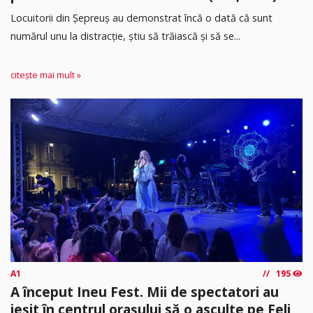
Locuitorii din Șepreuș au demonstrat încă o dată că sunt
numărul unu la distracție, știu să trăiască și să se...
citește mai mult »
A1
195
A început Ineu Fest. Mii de spectatori au
ieșit în centrul orașului să o asculte pe Feli,