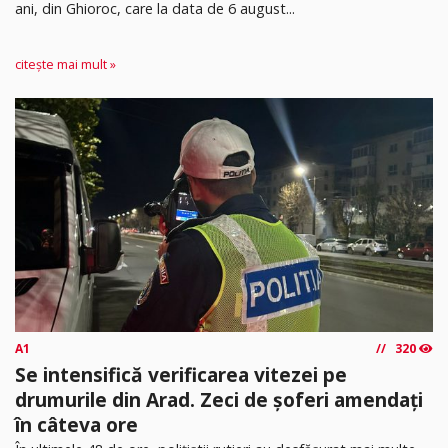
ani, din Ghioroc, care la data de 6 august...
citește mai mult »
A1
320
Se intensifică verificarea vitezei pe
drumurile din Arad. Zeci de șoferi amendați
în câteva ore