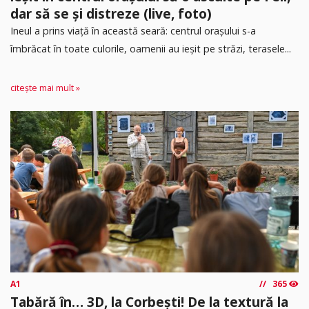
dar să se și distreze (live, foto)
Ineul a prins viață în această seară: centrul orașului s-a
îmbrăcat în toate culorile, oamenii au ieșit pe străzi, terasele...
citește mai mult »
A1
365
Tabără în… 3D, la Corbești! De la textură la