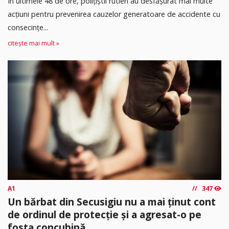
În ultimele 48 de ore, polițiștii rutieri au desfășurat mai multe
acțiuni pentru prevenirea cauzelor generatoare de accidente cu
consecințe...
citește mai mult »
A1
347
Un bărbat din Secusigiu nu a mai ținut cont
de ordinul de protecție și a agresat-o pe
fosta concubină