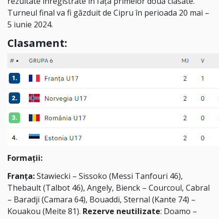
rezultate înregistrate în fața primelor două clasate.
Turneul final va fi găzduit de Cipru în perioada 20 mai –
5 iunie 2024.
Clasament:
Formații:
Franța:
Stawiecki – Sissoko (Messi Tanfouri 46),
Thebault (Talbot 46), Angely, Bienck – Courcoul, Cabral
– Baradji (Camara 64), Bouaddi, Sternal (Kante 74) –
Kouakou (Meite 81).
Rezerve neutilizate
: Doamo –