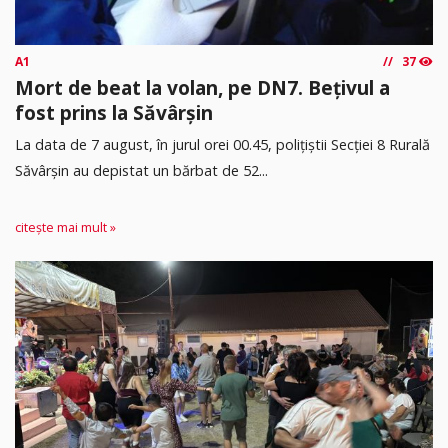
A1
37
Mort de beat la volan, pe DN7. Bețivul a
fost prins la Săvârșin
​La data de 7 august, în jurul orei 00.45, polițiștii Secției 8 Rurală
Săvârșin au depistat un bărbat de 52...
citește mai mult »