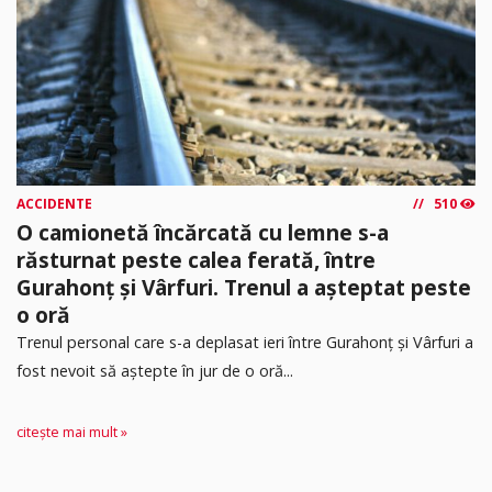
ACCIDENTE
510
O camionetă încărcată cu lemne s-a
răsturnat peste calea ferată, între
Gurahonț și Vârfuri. Trenul a așteptat peste
o oră
Trenul personal care s-a deplasat ieri între Gurahonț și Vârfuri a
fost nevoit să aștepte în jur de o oră...
citește mai mult »