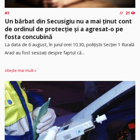
A1
21
Un bărbat din Secusigiu nu a mai ținut cont
de ordinul de protecție și a agresat-o pe
fosta concubină
​La data de 6 august, în jurul orei 10.30, polițiștii Secției 1 Rurală
Arad au fost sesizați despre faptul că...
citește mai mult »