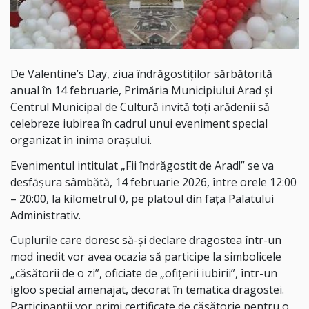
De Valentine’s Day, ziua îndrăgostiților sărbătorită
anual în 14 februarie, Primăria Municipiului Arad și
Centrul Municipal de Cultură invită toți arădenii să
celebreze iubirea în cadrul unui eveniment special
organizat în inima orașului.
Evenimentul intitulat „Fii îndrăgostit de Arad!” se va
desfășura sâmbătă, 14 februarie 2026, între orele 12:00
– 20:00, la kilometrul 0, pe platoul din fața Palatului
Administrativ.
Cuplurile care doresc să-și declare dragostea într-un
mod inedit vor avea ocazia să participe la simbolicele
„căsătorii de o zi”, oficiate de „ofițerii iubirii”, într-un
igloo special amenajat, decorat în tematica dragostei.
Participanții vor primi certificate de căsătorie pentru o