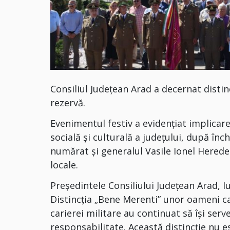
Consiliul Județean Arad a decernat disti
rezervă.
Evenimentul festiv a evidențiat implicarea 
socială și culturală a județului, după înc
numărat și generalul Vasile Ionel Herede
locale.
Președintele Consiliului Județean Arad, I
Distincția „Bene Merenti” unor oameni c
carierei militare au continuat să își serv
responsabilitate. Această distincție nu 