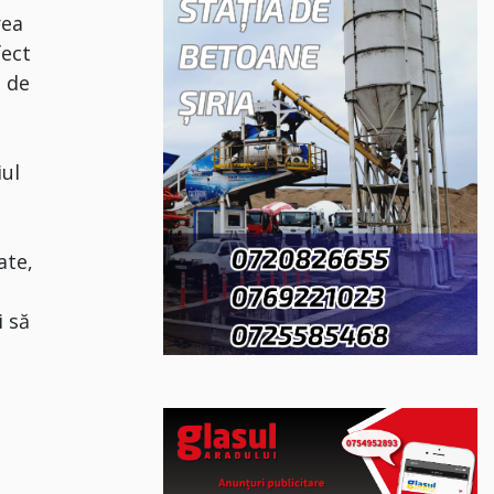
rea
fect
ă de
iul
ate,
u
i să