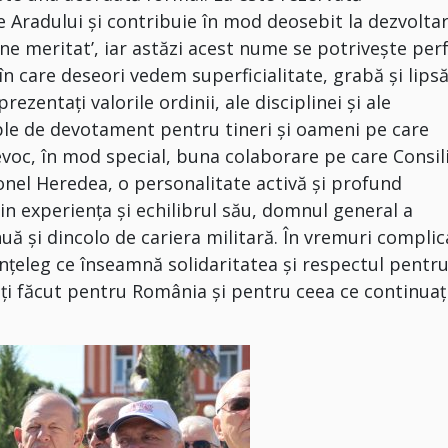
e Aradului și contribuie în mod deosebit la dezvolta
ne meritat’, iar astăzi acest nume se potrivește per
 în care deseori vedem superficialitate, grabă și lips
zentați valorile ordinii, ale disciplinei și ale
ple de devotament pentru tineri și oameni pe care
voc, în mod special, buna colaborare pe care Consil
Ionel Heredea, o personalitate activă și profund
rin experiența și echilibrul său, domnul general a
uă și dincolo de cariera militară. În vremuri complic
nțeleg ce înseamnă solidaritatea și respectul pentr
ați făcut pentru România și pentru ceea ce continuaț