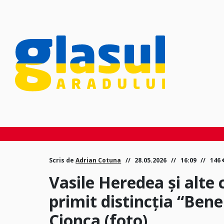
Scris de
Adrian Cotuna
28.05.2026
16:09
146
Vasile Heredea și alte 
primit distincția “Bene
Cionca (foto)