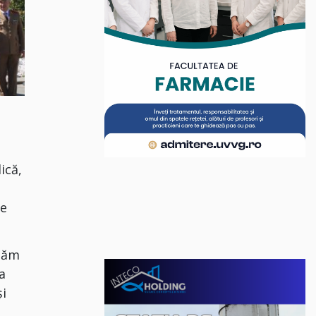
ică,
ve
rdăm
a
și