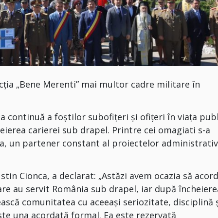
ncția „Bene Merenti” mai multor cadre militare în
continuă a foștilor subofițeri și ofițeri în viața publ
heierea carierei sub drapel. Printre cei omagiati s-a
a, un partener constant al proiectelor administrati
ustin Cionca, a declarat: „Astăzi avem ocazia să aco
are au servit România sub drapel, iar după încheiere
ească comunitatea cu aceeași seriozitate, disciplină 
este una acordată formal. Ea este rezervată