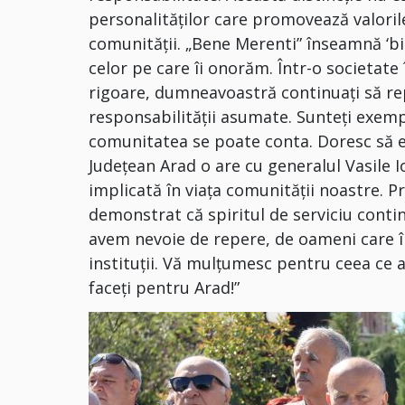
personalităților care promovează valoril
comunității. „Bene Merenti” înseamnă ‘bi
celor pe care îi onorăm. Într-o societate
rigoare, dumneavoastră continuați să repre
responsabilității asumate. Sunteți exem
comunitatea se poate conta. Doresc să e
Județean Arad o are cu generalul Vasile 
implicată în viața comunității noastre. P
demonstrat că spiritul de serviciu contin
avem nevoie de repere, de oameni care î
instituții. Vă mulțumesc pentru ceea ce 
faceți pentru Arad!”