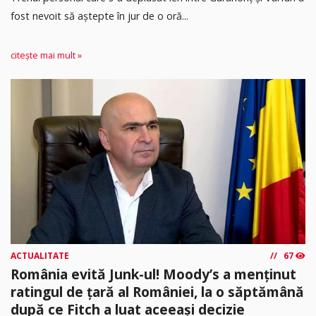
fost nevoit să aștepte în jur de o oră...
citește mai mult »
ACTUALITATE
67
România evită Junk-ul! Moody’s a menținut
ratingul de țară al României, la o săptămână
după ce Fitch a luat aceeași decizie