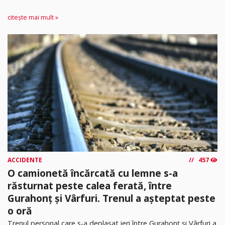
citește mai mult »
ACCIDENTE
457
O camionetă încărcată cu lemne s-a
răsturnat peste calea ferată, între
Gurahonț și Vârfuri. Trenul a așteptat peste
o oră
Trenul personal care s-a deplasat ieri între Gurahonț și Vârfuri a