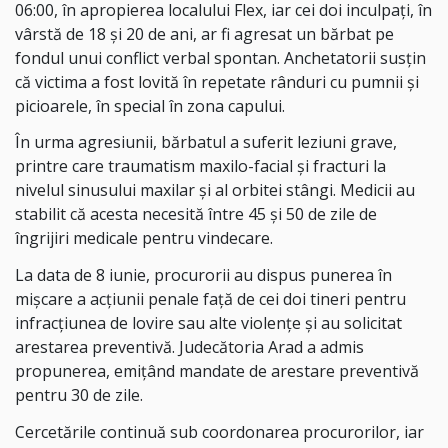
06:00, în apropierea localului Flex, iar cei doi inculpați, în
vârstă de 18 și 20 de ani, ar fi agresat un bărbat pe
fondul unui conflict verbal spontan. Anchetatorii susțin
că victima a fost lovită în repetate rânduri cu pumnii și
picioarele, în special în zona capului.
În urma agresiunii, bărbatul a suferit leziuni grave,
printre care traumatism maxilo-facial și fracturi la
nivelul sinusului maxilar și al orbitei stângi. Medicii au
stabilit că acesta necesită între 45 și 50 de zile de
îngrijiri medicale pentru vindecare.
La data de 8 iunie, procurorii au dispus punerea în
mișcare a acțiunii penale față de cei doi tineri pentru
infracțiunea de lovire sau alte violențe și au solicitat
arestarea preventivă. Judecătoria Arad a admis
propunerea, emițând mandate de arestare preventivă
pentru 30 de zile.
Cercetările continuă sub coordonarea procurorilor, iar