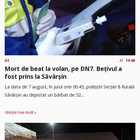
A1
19
Mort de beat la volan, pe DN7. Bețivul a
fost prins la Săvârșin
​La data de 7 august, în jurul orei 00.45, polițiștii Secției 8 Rurală
Săvârșin au depistat un bărbat de 52...
citește mai mult »