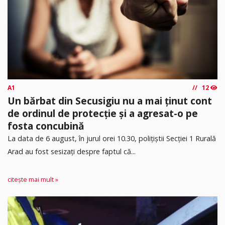
A1
12
Un bărbat din Secusigiu nu a mai ținut cont
de ordinul de protecție și a agresat-o pe
fosta concubină
​La data de 6 august, în jurul orei 10.30, polițiștii Secției 1 Rurală
Arad au fost sesizați despre faptul că...
citește mai mult »