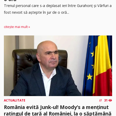
Trenul personal care s-a deplasat ieri între Gurahonț și Vârfuri a
fost nevoit să aștepte în jur de o oră...
citește mai mult »
ACTUALITATE
31
România evită Junk-ul! Moody’s a menținut
ratingul de țară al României, la o săptămână