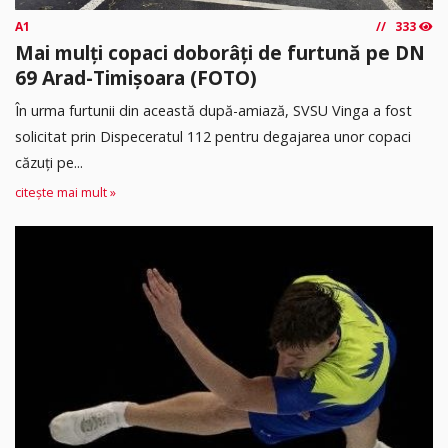
A1
333
Mai mulți copaci doborâți de furtună pe DN
69 Arad-Timișoara (FOTO)
În urma furtunii din această după-amiază, SVSU Vinga a fost
solicitat prin Dispeceratul 112 pentru degajarea unor copaci
căzuți pe...
citește mai mult »