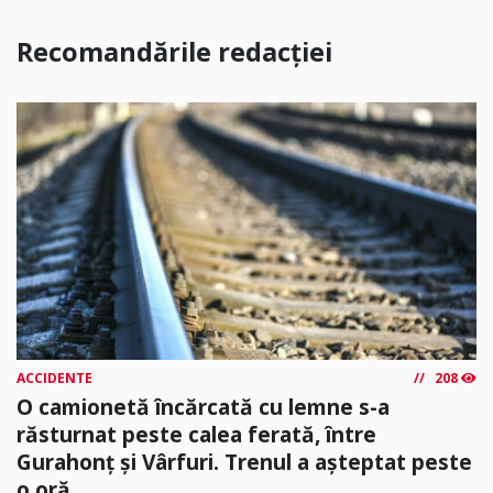
Recomandările redacției
ACCIDENTE
208
O camionetă încărcată cu lemne s-a
răsturnat peste calea ferată, între
Gurahonț și Vârfuri. Trenul a așteptat peste
o oră