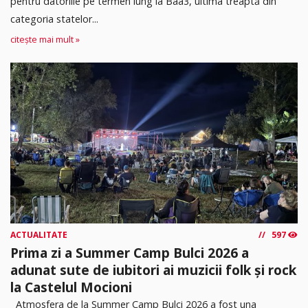
pentru datoriile pe termen lung la Baa3, ultima treaptă din
categoria statelor...
citește mai mult »
ACTUALITATE
597
Prima zi a Summer Camp Bulci 2026 a
adunat sute de iubitori ai muzicii folk și rock
la Castelul Mocioni
Atmosfera de la Summer Camp Bulci 2026 a fost una