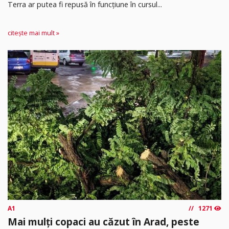
Terra ar putea fi repusă în funcțiune în cursul...
citește mai mult »
A1
1271
Mai mulți copaci au căzut în Arad, peste