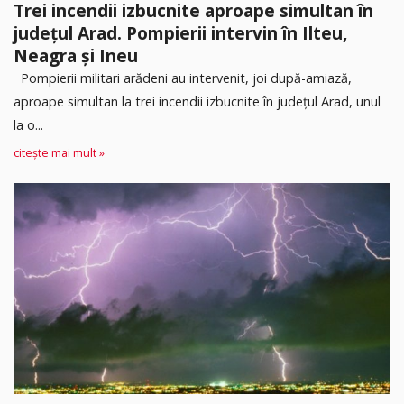
Trei incendii izbucnite aproape simultan în
județul Arad. Pompierii intervin în Ilteu,
Neagra și Ineu
Pompierii militari arădeni au intervenit, joi după-amiază,
aproape simultan la trei incendii izbucnite în județul Arad, unul
la o...
citește mai mult »