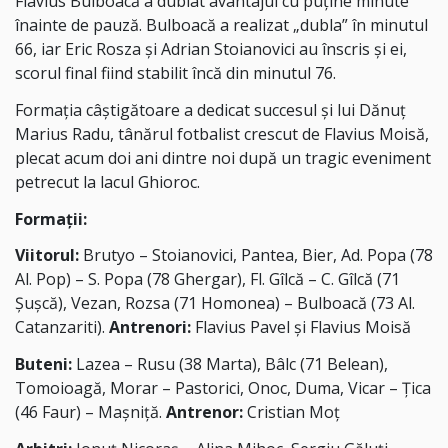
Flavius Bulboacă a dublat avantajul cu puține minute
înainte de pauză. Bulboacă a realizat „dubla” în minutul
66, iar Eric Rosza și Adrian Stoianovici au înscris și ei,
scorul final fiind stabilit încă din minutul 76.
Formația câștigătoare a dedicat succesul și lui Dănuț
Marius Radu, tânărul fotbalist crescut de Flavius Moisă,
plecat acum doi ani dintre noi după un tragic eveniment
petrecut la lacul Ghioroc.
Formații:
Viitorul:
Brutyo – Stoianovici, Pantea, Bier, Ad. Popa (78
Al. Pop) – S. Popa (78 Ghergar), Fl. Gîlcă – C. Gîlcă (71
Șușcă), Vezan, Rozsa (71 Homonea) – Bulboacă (73 Al.
Catanzariti).
Antrenori:
Flavius Pavel și Flavius Moisă
Buteni:
Lazea – Rusu (38 Marta), Bâlc (71 Belean),
Tomoioagă, Morar – Pastorici, Onoc, Duma, Vicar – Țica
(46 Faur) – Mașniță.
Antrenor:
Cristian Moț