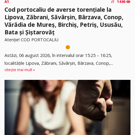
A1
1446
Cod portocaliu de averse torențiale la
Lipova, Zăbrani, Săvârșin, Bârzava, Conop,
Vărădia de Mureș, Birchiș, Petriș, Ususău,
Bata și Șiștarovăț
Atenție! COD PORTOCALIU
Astăzi, 06 august 2026, în intervalul orar 15:25 – 16:25,
localitățile Lipova, Zăbrani, Săvârșin, Bârzava, Conop,...
citește mai mult »