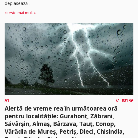
deplasează...
citește mai mult »
A1
831
Alertă de vreme rea în următoarea oră
pentru localitățile: Gurahonț, Zăbrani,
Săvârșin, Almaș, Bârzava, Tauț, Conop,
Vărădia de Mureș, Petriș, Dieci, Chisindia,