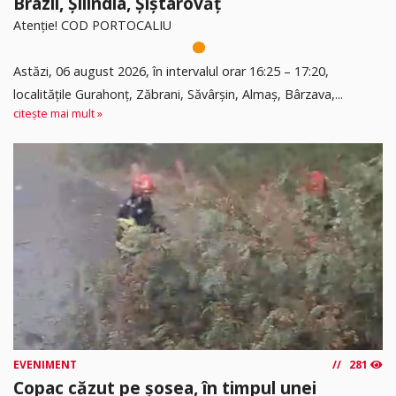
Brazii, Șilindia, Șiștarovăț
Atenție! COD PORTOCALIU
Astăzi, 06 august 2026, în intervalul orar 16:25 – 17:20,
localitățile Gurahonț, Zăbrani, Săvârșin, Almaș, Bârzava,...
citește mai mult »
EVENIMENT
281
Copac căzut pe șosea, în timpul unei