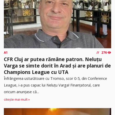
A1
276
CFR Cluj ar putea rămâne patron. Neluțu
Varga se simte dorit în Arad și are planuri de
Champions League cu UTA
Înfrângerea usturătoare cu Tromso, scor 0-5, din Conference
League, i-a pus capac lui Neluțu Varga! Finanțatorul, care
oricum anunțase că...
citește mai mult »