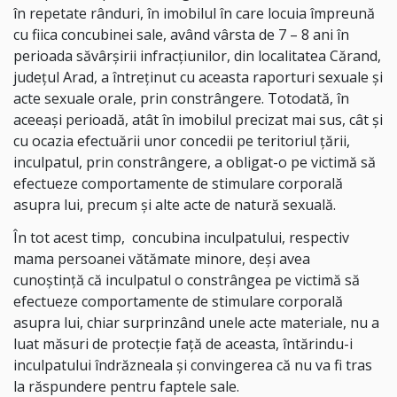
în repetate rânduri, în imobilul în care locuia împreună
cu fiica concubinei sale, având vârsta de 7 – 8 ani în
perioada săvârșirii infracțiunilor, din localitatea Cărand,
județul Arad, a întreținut cu aceasta raporturi sexuale și
acte sexuale orale, prin constrângere. Totodată, în
aceeași perioadă, atât în imobilul precizat mai sus, cât și
cu ocazia efectuării unor concedii pe teritoriul țării,
inculpatul, prin constrângere, a obligat-o pe victimă să
efectueze comportamente de stimulare corporală
asupra lui, precum și alte acte de natură sexuală.
În tot acest timp,
concubina inculpatului, respectiv
mama persoanei vătămate minore, deși avea
cunoștință că inculpatul o constrângea pe victimă să
efectueze comportamente de stimulare corporală
asupra lui, chiar surprinzând unele acte materiale, nu a
luat măsuri de protecție față de aceasta, întărindu-i
inculpatului îndrăzneala și convingerea că nu va fi tras
la răspundere pentru faptele sale.