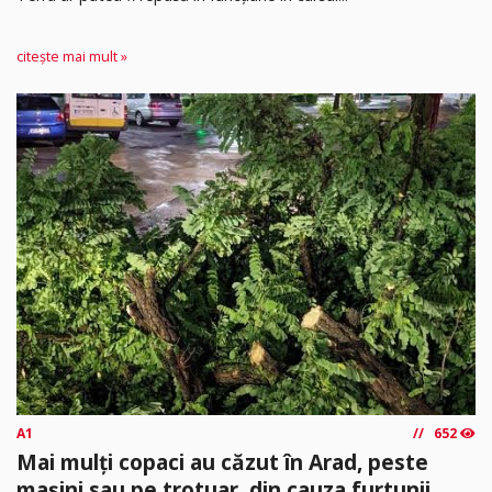
citește mai mult »
A1
652
Mai mulți copaci au căzut în Arad, peste
mașini sau pe trotuar, din cauza furtunii