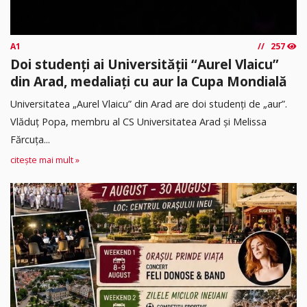
A1
257
Doi studenți ai Universității “Aurel Vlaicu”
din Arad, medaliați cu aur la Cupa Mondială
Universitatea „Aurel Vlaicu” din Arad are doi studenți de „aur”.
Vlăduț Popa, membru al CS Universitatea Arad și Melissa
Fărcuța...
citește mai mult »