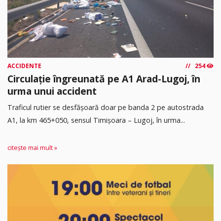
ACCIDENTE
254
Circulație îngreunată pe A1 Arad-Lugoj, în
urma unui accident
Traficul rutier se desfășoară doar pe banda 2 pe autostrada
A1, la km 465+050, sensul Timişoara – Lugoj, în urma...
citește mai mult »