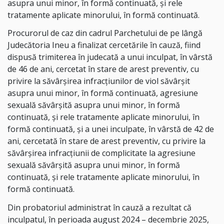
asupra unui minor, în formă continuată, și rele
tratamente aplicate minorului, în formă continuată.
Procurorul de caz din cadrul Parchetului de pe lângă
Judecătoria Ineu a finalizat cercetările în cauză, fiind
dispusă trimiterea în judecată a unui inculpat, în vârstă
de 46 de ani, cercetat în stare de arest preventiv, cu
privire la săvârșirea infracțiunilor de viol săvârșit
asupra unui minor, în formă continuată, agresiune
sexuală săvârșită asupra unui minor, în formă
continuată, și rele tratamente aplicate minorului, în
formă continuată, și a unei inculpate, în vârstă de 42 de
ani, cercetată în stare de arest preventiv, cu privire la
săvârșirea infracțiunii de complicitate la agresiune
sexuală săvârșită asupra unui minor, în formă
continuată, și rele tratamente aplicate minorului, în
formă continuată.
Din probatoriul administrat în cauză a rezultat că
inculpatul, în perioada august 2024 – decembrie 2025,