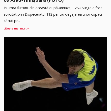
În urma furtunii din această după-amiază, SVSU Vinga a fost
solicitat prin Dispeceratul 112 pentru degajarea unor copaci
căzuți pe...
citește mai mult »