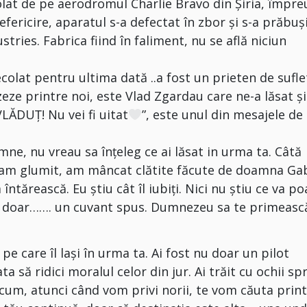
colat de pe aerodromul Charlie Bravo din Șiria, împr
efericire, aparatul s-a defectat în zbor și s-a prăbuși
stries. Fabrica fiind în faliment, nu se află niciun
colat pentru ultima dată ..a fost un prieten de sufle
zeze printre noi, este Vlad Zgardau care ne-a lăsat și
LĂDUȚ! Nu vei fi uitat
”, este unul din mesajele de
ne, nu vreau sa înțeleg ce ai lăsat in urma ta. Câtă
, am glumit, am mâncat clătite făcute de doamna Gab
ntărească. Eu știu cât îl iubiți. Nici nu știu ce va po
e doar……. un cuvant spus. Dumnezeu sa te primeasc
e care îl lași în urma ta. Ai fost nu doar un pilot
ta să ridici moralul celor din jur. Ai trăit cu ochii sp
 acum, atunci când vom privi norii, te vom căuta prin