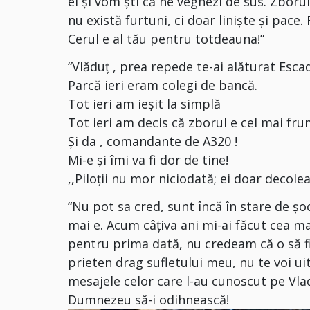
ei și vom ști că ne veghezi de sus. Zboru
nu există furtuni, ci doar liniște și pace
Cerul e al tău pentru totdeauna!”
“Vlăduț , prea repede te-ai alăturat Escad
Parcă ieri eram colegi de bancă.
Tot ieri am ieșit la simplă
Tot ieri am decis că zborul e cel mai fru
Și da , comandante de A320 !
Mi-e și îmi va fi dor de tine!
,,Piloții nu mor niciodată; ei doar decole
“Nu pot sa cred, sunt încă în stare de ș
mai e. Acum câțiva ani mi-ai făcut cea 
pentru prima dată, nu credeam că o să f
prieten drag sufletului meu, nu te voi ui
mesajele celor care l-au cunoscut pe Vla
Dumnezeu să-i odihnească!