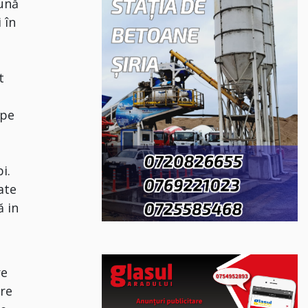
eună
 în
t
 pe
i.
ate
ă in
re
tre