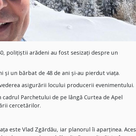
40, polițiștii arădeni au fost sesizați despre un
 și un bărbat de 48 de ani și-au pierdut viața.
 vederea asigurării locului producerii evenimentului.
n cadrul Parchetului de pe lângă Curtea de Apel
ii cercetărilor.
ața este Vlad Zgărdău, iar planorul îi aparținea. Ace