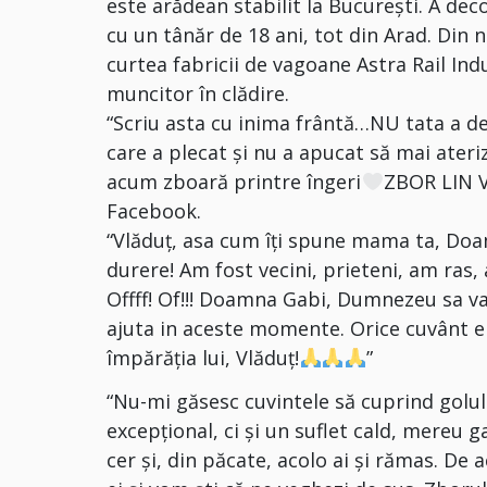
este arădean stabilit la București. A de
cu un tânăr de 18 ani, tot din Arad. Din n
curtea fabricii de vagoane Astra Rail Indu
muncitor în clădire.
“Scriu asta cu inima frântă…NU tata a de
care a plecat și nu a apucat să mai ateri
acum zboară printre îngeri
ZBOR LIN V
Facebook.
“Vlăduț, asa cum îți spune mama ta, Doam
durere! Am fost vecini, prieteni, am ras
Offff! Of!!! Doamna Gabi, Dumnezeu sa va î
ajuta in aceste momente. Orice cuvânt 
împărăția lui, Vlăduț!
”
“Nu-mi găsesc cuvintele să cuprind golul p
excepțional, ci și un suflet cald, mereu ga
cer și, din păcate, acolo ai și rămas. De