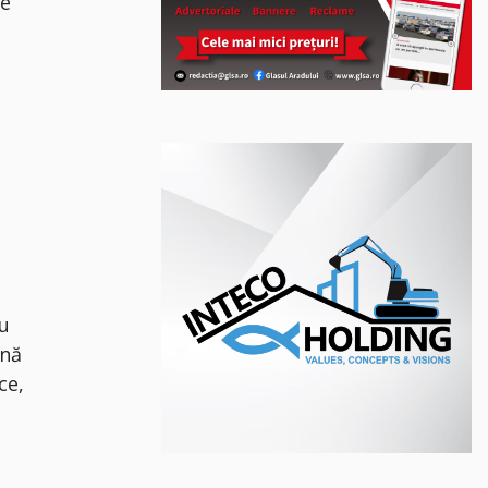
de
nu
ună
ce,
n