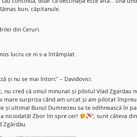
l tău continuă, doar că destinația este alta… una un
. Rămas bun, căpitanule.
rilei din Ceruri.
mos lucru ce ni s-a întâmplat.
ază și nu se mai întorc” – Davidovici.
oc, nu cred că omul minunat și pilotul Vlad Zgardau 
mai mare surpriza când am urcat și am pilotat împre
ie și ultima! Bunul Dumnezeu sa te odihnească în pa
ta niciodată! Zbor lin spre cer!
”, sunt câteva di
d Zgărdău.