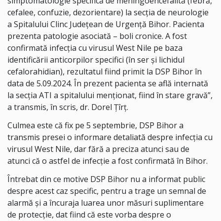
simptomatologie specifică de meningoencefalită (febră,
cefalee, confuzie, dezorientare) la secția de neurologie
a Spitalului Clinc Județean de Urgență Bihor. Pacienta
prezenta patologie asociată – boli cronice. A fost
confirmată infecția cu virusul West Nile pe baza
identificării anticorpilor specifici (în ser și lichidul
cefalorahidian), rezultatul fiind primit la DSP Bihor în
data de 5.09.2024. În prezent pacienta se află internată
la secția ATI a spitalului menționat, fiind în stare gravă”,
a transmis, în scris, dr. Dorel Țîrț.
Culmea este că
fix pe 5 septembrie, DSP Bihor a
transmis presei o informare detaliată despre infecția cu
virusul West Nile
, dar fără a preciza atunci sau de
atunci că o astfel de infecție a fost confirmată în Bihor.
Întrebat din ce motive DSP Bihor nu a informat public
despre acest caz specific, pentru a trage un semnal de
alarmă și a încuraja luarea unor măsuri suplimentare
de protecție, dat fiind că este vorba despre o