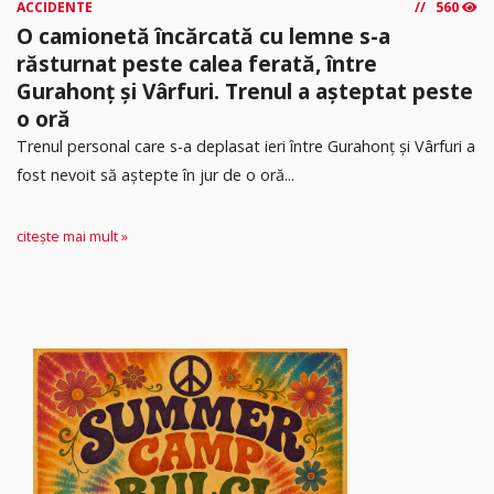
ACCIDENTE
560
O camionetă încărcată cu lemne s-a
răsturnat peste calea ferată, între
Gurahonț și Vârfuri. Trenul a așteptat peste
o oră
Trenul personal care s-a deplasat ieri între Gurahonț și Vârfuri a
fost nevoit să aștepte în jur de o oră...
citește mai mult »