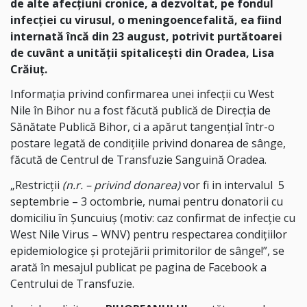
de alte afecțiuni cronice, a dezvoltat, pe fondul
infecției cu virusul, o meningoencefalită, ea fiind
internată încă din 23 august, potrivit purtătoarei
de cuvânt a unității spitalicești din Oradea, Lisa
Crăiuț.
Informația privind confirmarea unei infecții cu West
Nile în Bihor nu a fost făcută publică de Direcția de
Sănătate Publică Bihor, ci a apărut tangențial într-o
postare legată de condițiile privind donarea de sânge,
făcută de Centrul de Transfuzie Sanguină Oradea.
„Restricții
(n.r. – privind donarea)
vor fi in intervalul 5
septembrie – 3 octombrie, numai pentru donatorii cu
domiciliu în Șuncuiuș (motiv: caz confirmat de infecție cu
West Nile Virus – WNV) pentru respectarea condițiilor
epidemiologice și protejării primitorilor de sânge!”, se
arată în mesajul publicat pe pagina de Facebook a
Centrului de Transfuzie.