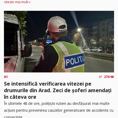
citește mai mult »
A1
270
Se intensifică verificarea vitezei pe
drumurile din Arad. Zeci de șoferi amendați
în câteva ore
În ultimele 48 de ore, polițiștii rutieri au desfășurat mai multe
acțiuni pentru prevenirea cauzelor generatoare de accidente cu
consecințe...