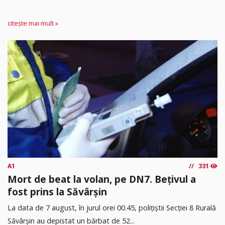
citește mai mult »
A1
331
Mort de beat la volan, pe DN7. Bețivul a
fost prins la Săvârșin
​La data de 7 august, în jurul orei 00.45, polițiștii Secției 8 Rurală
Săvârșin au depistat un bărbat de 52...