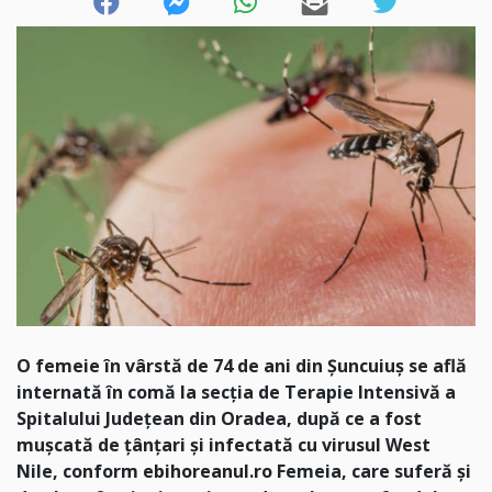
O femeie în vârstă de 74 de ani din Șuncuiuș se află
internată în comă la secția de Terapie Intensivă a
Spitalului Județean din Oradea, după ce a fost
mușcată de țânțari și infectată cu virusul West
Nile, conform
ebihoreanul.ro
Femeia, care suferă și