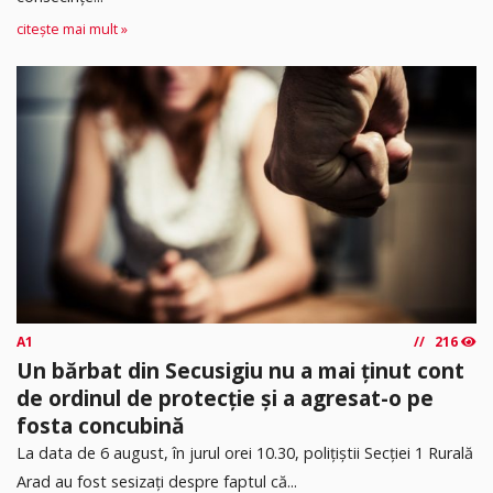
citește mai mult »
A1
216
Un bărbat din Secusigiu nu a mai ținut cont
de ordinul de protecție și a agresat-o pe
fosta concubină
​La data de 6 august, în jurul orei 10.30, polițiștii Secției 1 Rurală
Arad au fost sesizați despre faptul că...