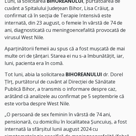
Luni, la solicitarea
BIHOREANULUI
, purtătoarea de
cuvânt a Spitalului Județean Bihor, Lisa Crăiuț, a
confirmat că în secția de Terapie Intensivă este
internată, din 23 august, o femeie în vârstă de 74 de
ani, diagnosticată cu meningoencefalită provocată de
virusul West Nile.
Aparținătorii femeii au spus că a fost mușcată de mai
multe ori de țânțari. Starea ei nu s-a îmbunătățit, iar,
luni, pacienta era în comă.
Tot luni, abia la solicitarea
BIHOREANULUI
dr. Dorel
Țîrț, purtătorul de cuvânt al Direcției de Sănătate
Publică Bihor, a transmis o informare despre caz,
arătând că analizele au confirmat pe 5 septembrie că
este vorba despre West Nile.
„O persoană de sex feminin în vârstă de 74 ani,
pensionară, cu domiciliu în localitatea Șuncuiuș, a fost
internată la sfârșitul lunii august 2024 cu