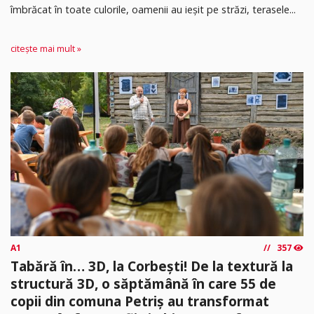
îmbrăcat în toate culorile, oamenii au ieșit pe străzi, terasele...
citește mai mult »
A1
357
Tabără în… 3D, la Corbești! De la textură la
structură 3D, o săptămână în care 55 de
copii din comuna Petriș au transformat