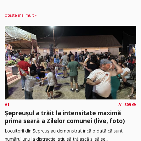
citește mai mult »
A1
309
Șepreușul a trăit la intensitate maximă
prima seară a Zilelor comunei (live, foto)
Locuitorii din Șepreuș au demonstrat încă o dată că sunt
numărul unu la distracție, știu să trăiască și să se...