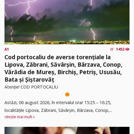
A1
1452
Cod portocaliu de averse torențiale la
Lipova, Zăbrani, Săvârșin, Bârzava, Conop,
Vărădia de Mureș, Birchiș, Petriș, Ususău,
Bata și Șiștarovăț
Atenție! COD PORTOCALIU
Astăzi, 06 august 2026, în intervalul orar 15:25 – 16:25,
localitățile Lipova, Zăbrani, Săvârșin, Bârzava, Conop,...
citește mai mult »