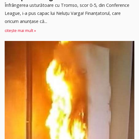
Înfrângerea usturătoare cu Tromso, scor 0-5, din Conference
League, i-a pus capac lui Neluțu Varga! Finanțatorul, care
oricum anunțase că...
citește mai mult »