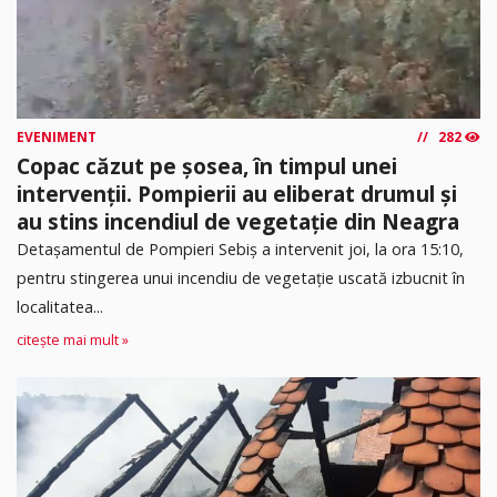
EVENIMENT
282
Copac căzut pe șosea, în timpul unei
intervenții. Pompierii au eliberat drumul și
au stins incendiul de vegetație din Neagra
Detașamentul de Pompieri Sebiș a intervenit joi, la ora 15:10,
pentru stingerea unui incendiu de vegetație uscată izbucnit în
localitatea...
citește mai mult »