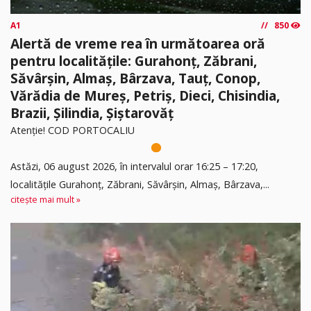
A1
850
Alertă de vreme rea în următoarea oră
pentru localitățile: Gurahonț, Zăbrani,
Săvârșin, Almaș, Bârzava, Tauț, Conop,
Vărădia de Mureș, Petriș, Dieci, Chisindia,
Brazii, Șilindia, Șiștarovăț
Atenție! COD PORTOCALIU
Astăzi, 06 august 2026, în intervalul orar 16:25 – 17:20,
localitățile Gurahonț, Zăbrani, Săvârșin, Almaș, Bârzava,...
citește mai mult »