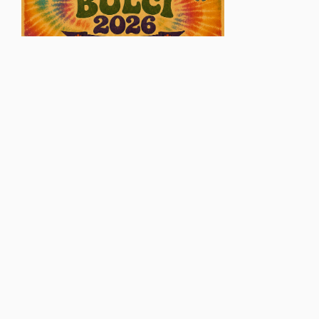
© Glasul Aradului - 2026. Toate drepturile rezervate.
Găzduire web
VISUAL EDGE