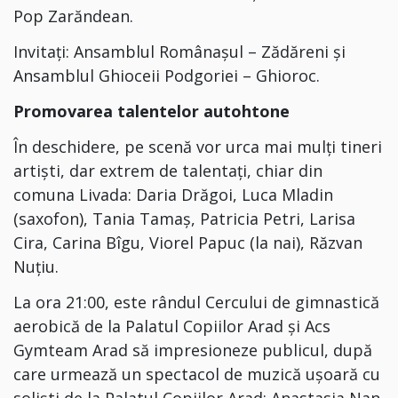
Pop Zarăndean⁣.
Invitați:⁣ Ansamblul Românașul – Zădăreni⁣
și
Ansamblul Ghioceii Podgoriei – Ghioroc⁣.
Promovarea talentelor autohtone
În deschidere, pe scenă vor urca mai mulți tineri
artiști, dar extrem de talentați, chiar din
comuna Livada:
Daria Drăgoi, Luca Mladin
(saxofon), Tania Tamaș, Patricia Petri, Larisa
Cira, Carina Bîgu, Viorel Papuc (la nai)⁣, Răzvan
Nuțiu.
La ora
⁣ 21:00,
este rândul
Cercul
ui
de gimnastic
ă
aerobică de la Palatul Copiilor Arad și Acs
Gymteam Arad
să impresioneze publicul, după
care urmează un spectacol de m
uzică ușoară cu
soliști de la Palatul Copiilor Arad:
Anastasia Nan,