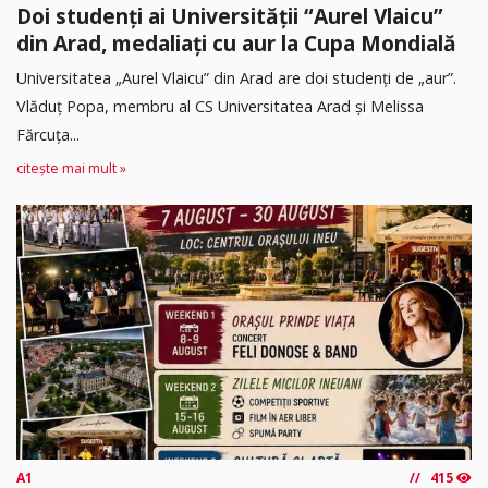
Doi studenți ai Universității “Aurel Vlaicu”
din Arad, medaliați cu aur la Cupa Mondială
Universitatea „Aurel Vlaicu” din Arad are doi studenți de „aur”.
Vlăduț Popa, membru al CS Universitatea Arad și Melissa
Fărcuța...
citește mai mult »
A1
415