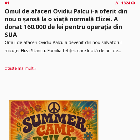
A1
1824
Omul de afaceri Ovidiu Palcu i-a oferit din
nou o șansă la o viață normală Elizei. A
donat 160.000 de lei pentru operația din
SUA
Omul de afaceri Ovidiu Palcu a devenit din nou salvatorul
micuței Eliza Stancu. Familia fetiței, care luptă de ani de...
citește mai mult »