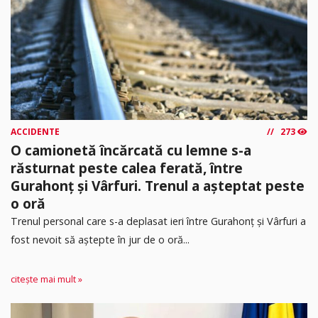
ACCIDENTE
273
O camionetă încărcată cu lemne s-a
răsturnat peste calea ferată, între
Gurahonț și Vârfuri. Trenul a așteptat peste
o oră
Trenul personal care s-a deplasat ieri între Gurahonț și Vârfuri a
fost nevoit să aștepte în jur de o oră...
citește mai mult »