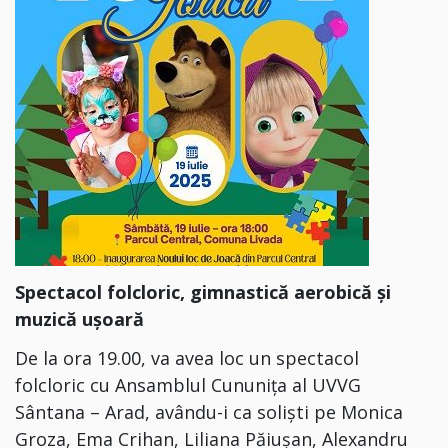
Spectacol folcloric, gimnastică aerobică și
muzică ușoară
De la ora 19.00, va avea loc un spectacol
folcloric cu
Ansamblul Cununița al UVVG
Sântana – Arad⁣,
avându-i ca soliști pe
Monica
Groza, Ema Crihan, Liliana Păiușan, Alexandru