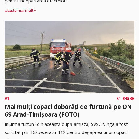
pentru îndepărtarea efectelor...
citește mai mult »
A1
345
Mai mulți copaci doborâți de furtună pe DN
69 Arad-Timișoara (FOTO)
În urma furtunii din această după-amiază, SVSU Vinga a fost
solicitat prin Dispeceratul 112 pentru degajarea unor copaci