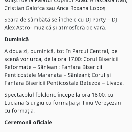
Cristian Galofca sau Anca Roxana Loboș.
Seara de sâmbătă se încheie cu
DJ Party – DJ
Alex Astro- muzică și atmosferă de vară.
Duminică
A doua zi, duminică, tot în
Parcul Central,
pe
scenă vor urca, de la ora 17.00:
Corul Bisericii
Reformate – Sânleani⁣; Fanfara Bisericii
Penticostale Maranata – Sânleani;⁣ Corul și
Fanfara Bisericii Penticostale Betezda – Livada⁣.
Spectacol
ul
folcloric
începe la ora 18.00, cu
Luciana Giurgiu cu formația⁣
și
Tinu Vereșezan
cu
formația⁣.
Ceremonii oficiale