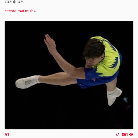
căzuți pe...
citește mai mult »
A1
861