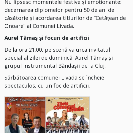
Nu lipsesc momentele festive și emoționante:
d
ecernarea diplomelor pentru 50 de ani de
căsătorie⁣
și a
cordarea titlurilor de “Cetățean de
Onoare” al Comunei Livada⁣.
Aurel Tămaș și focuri de artificii
De la ora
21:00,
pe scenă va urca invitatul
special
al zilei de duminică
: Aurel Tămaș și
grupul instrumental Băndașii de la Cluj.
Sărbătoarea comunei Livada se încheie
spectaculos, cu un foc de artificii.