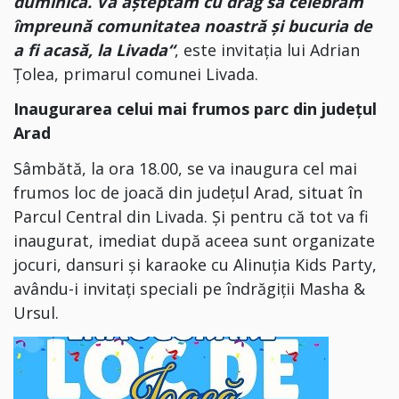
duminică.
Vă așteptăm cu drag să celebrăm
împreună comunitatea noastră și bucuria de
a fi
acasă, la Livada“
, este invitația lui Adrian
Țolea, primarul comunei Livada.
Inaugurarea celui mai frumos parc din județul
Arad
Sâmbătă, la ora 18.00, se va inaugura cel mai
frumos loc de joacă din județul Arad, situat în
Parcul Central din Livada. Și pentru că tot va fi
inaugurat, imediat după aceea sunt organizate
jocuri, dansuri și karaoke cu Alinuția Kids Party⁣,
avându-i invitați speciali pe îndrăgiții Masha &
Ursul⁣.