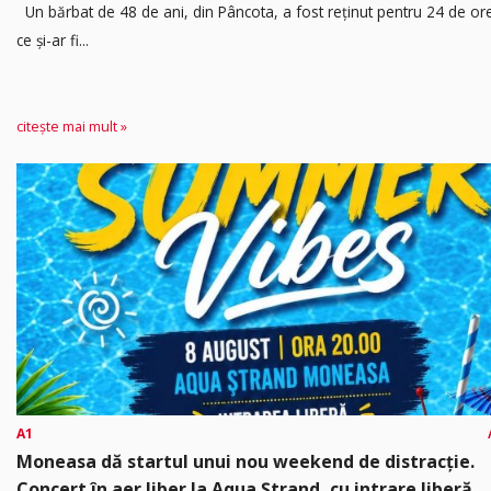
Un bărbat de 48 de ani, din Pâncota, a fost reținut pentru 24 de o
ce și-ar fi...
citește mai mult »
A1
Moneasa dă startul unui nou weekend de distracție.
Concert în aer liber la Aqua Ștrand, cu intrare liberă