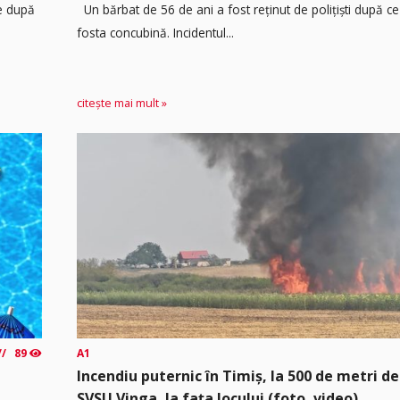
re după
Un bărbat de 56 de ani a fost reținut de polițiști după ce 
fosta concubină. Incidentul...
citește mai mult »
89
A1
Incendiu puternic în Timiș, la 500 de metri de
SVSU Vinga, la fața locului (foto, video)