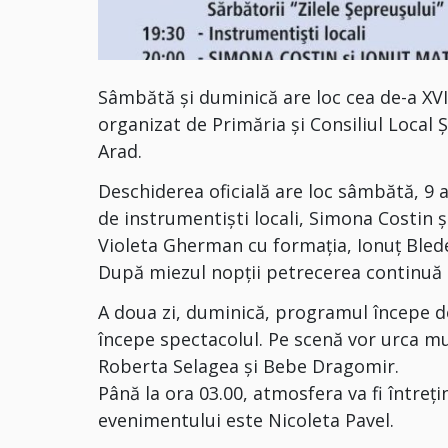
Sâmbătă și duminică are loc cea de-a XVI
organizat de Primăria și Consiliul Local 
Arad.
Deschiderea oficială are loc sâmbătă, 9 a
de instrumentiști locali, Simona Costin 
Violeta Gherman cu formația, Ionuț Blede
După miezul nopții petrecerea continuă 
A doua zi, duminică, programul începe de l
începe spectacolul. Pe scenă vor urca mu
Roberta Selagea și Bebe Dragomir.
Până la ora 03.00, atmosfera va fi între
evenimentului este Nicoleta Pavel.