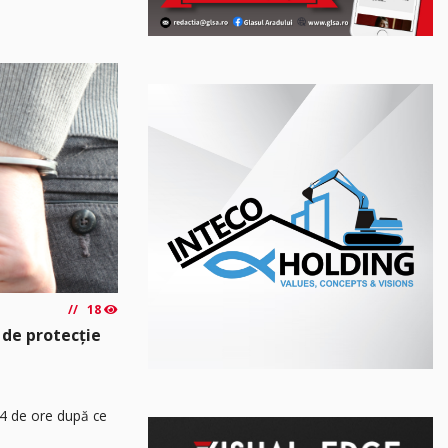
18
 de protecție
24 de ore după ce