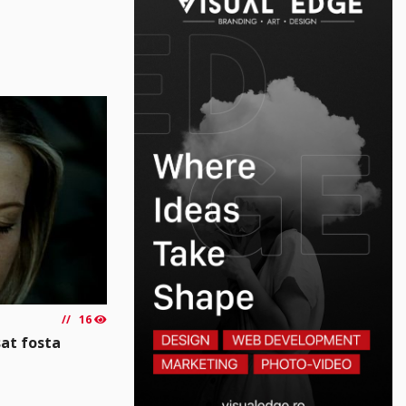
16
sat fosta