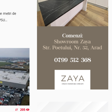
de metri de
SU...
205