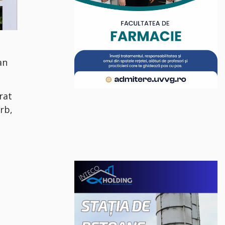
an
rat
rb,