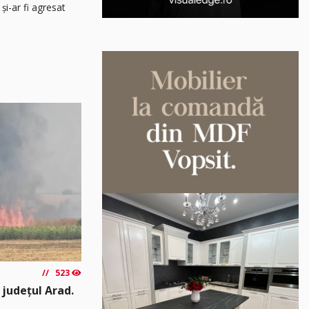
și-ar fi agresat
523
 județul Arad.