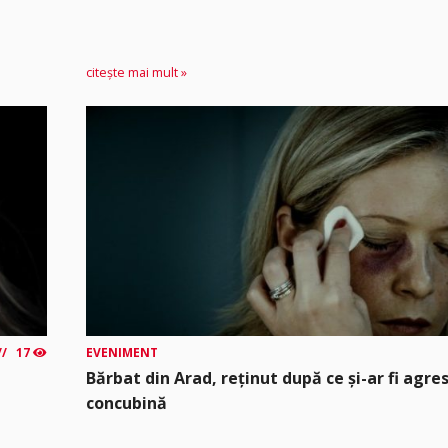
citește mai mult »
17
EVENIMENT
Bărbat din Arad, reținut după ce și-ar fi agre
concubină