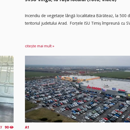
Incendiu de vegetație lângă localitatea Bărăteaz, la 500 
teritoriul judetului Arad. Forțele ISU Timiș împreună cu SV
citește mai mult »
90
A1