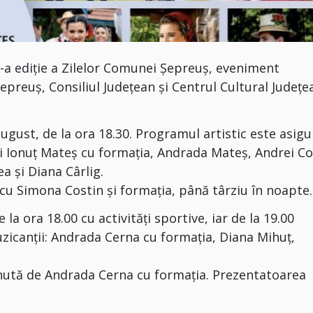
-a ediție a Zilelor Comunei Șepreuș, eveniment
Șepreuș, Consiliul Județean și Centrul Cultural Județe
ugust, de la ora 18.30. Programul artistic este asigu
și Ionuț Mateș cu formația, Andrada Mateș, Andrei Co
a și Diana Cârlig.
cu Simona Costin și formația, până târziu în noapte.
a ora 18.00 cu activități sportive, iar de la 19.00
zicanții: Andrada Cerna cu formația, Diana Mihuț,
ținută de Andrada Cerna cu formația. Prezentatoarea