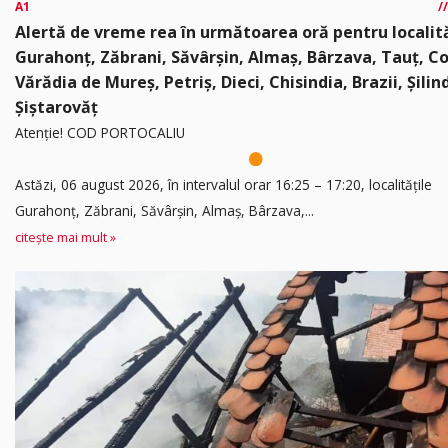
A1
Alertă de vreme rea în următoarea oră pentru localită
Gurahonț, Zăbrani, Săvârșin, Almaș, Bârzava, Tauț, C
Vărădia de Mureș, Petriș, Dieci, Chisindia, Brazii, Șilin
Șiștarovăț
Atenție! COD PORTOCALIU
Astăzi, 06 august 2026, în intervalul orar 16:25 – 17:20, localitățile
Gurahonț, Zăbrani, Săvârșin, Almaș, Bârzava,...
citește mai mult »