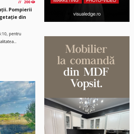
200
ții. Pompierii
egetație din
5:10, pentru
litatea...