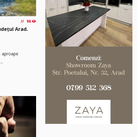
96
udețul Arad.
ă, aproape
..