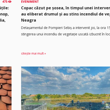
475
EVENIMENT
țile:
Copac căzut pe șosea, în timpul unei interven
onop,
au eliberat drumul și au stins incendiul de v
dia,
Neagra
Detașamentul de Pompieri Sebiș a intervenit joi, la ora 1
stingerea unui incendiu de vegetație uscată izbucnit în loca
citește mai mult »