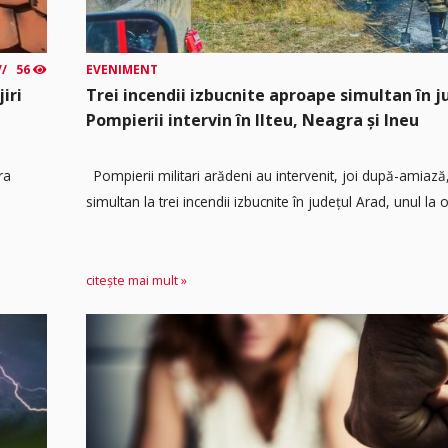
56
EVENIMENT
iri
Trei incendii izbucnite aproape simultan în j
Pompierii intervin în Ilteu, Neagra și Ineu
ra
Pompierii militari arădeni au intervenit, joi după-amiaz
simultan la trei incendii izbucnite în județul Arad, unul la o.
citește mai mult »