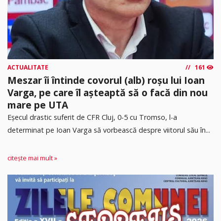
ACTUALITATE
161
Meszar îi întinde covorul (alb) roșu lui Ioan
Varga, pe care îl așteaptă să o facă din nou
mare pe UTA
Eșecul drastic suferit de CFR Cluj, 0-5 cu Tromso, l-a
determinat pe Ioan Varga să vorbească despre viitorul său în...
citește mai mult »