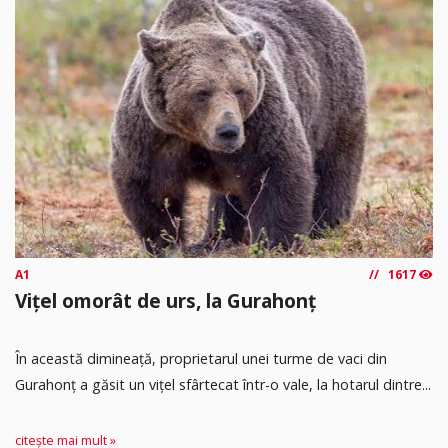
A1
1617
Vițel omorât de urs, la Gurahonț
În această dimineață, proprietarul unei turme de vaci din
Gurahonț a găsit un vițel sfârtecat într-o vale, la hotarul dintre...
citește mai mult »