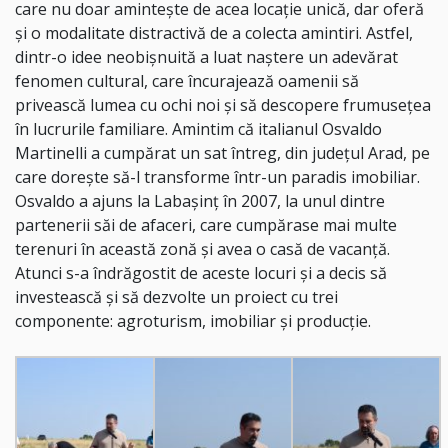
care nu doar amintește de acea locație unică, dar oferă
și o modalitate distractivă de a colecta amintiri. Astfel,
dintr-o idee neobișnuită a luat naștere un adevărat
fenomen cultural, care încurajează oamenii să
privească lumea cu ochi noi și să descopere frumusețea
în lucrurile familiare. Amintim că italianul Osvaldo
Martinelli a cumpărat un sat întreg, din judeţul Arad, pe
care dorește să-l transforme într-un paradis imobiliar.
Osvaldo a ajuns la Labaşinţ în 2007, la unul dintre
partenerii săi de afaceri, care cumpărase mai multe
terenuri în această zonă şi avea o casă de vacanţă.
Atunci s-a îndrăgostit de aceste locuri şi a decis să
investească şi să dezvolte un proiect cu trei
componente: agroturism, imobiliar şi producţie.