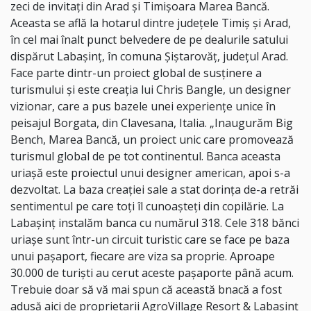
zeci de invitați din Arad și Timișoara Marea Bancă.
Aceasta se află la hotarul dintre județele Timiș și Arad,
în cel mai înalt punct belvedere de pe dealurile satului
dispărut Labașinț, în comuna Șiștarovăț, județul Arad.
Face parte dintr-un proiect global de susținere a
turismului și este creația lui Chris Bangle, un designer
vizionar, care a pus bazele unei experiențe unice în
peisajul Borgata, din Clavesana, Italia. „Inaugurăm Big
Bench, Marea Bancă, un proiect unic care promovează
turismul global de pe tot continentul. Banca aceasta
uriașă este proiectul unui designer american, apoi s-a
dezvoltat. La baza creației sale a stat dorința de-a retrăi
sentimentul pe care toți îl cunoașteți din copilărie. La
Labașinț instalăm banca cu numărul 318. Cele 318 bănci
uriașe sunt într-un circuit turistic care se face pe baza
unui pașaport, fiecare are viza sa proprie. Aproape
30.000 de turiști au cerut aceste pașaporte până acum.
Trebuie doar să vă mai spun că această bnacă a fost
adusă aici de proprietarii AgroVillage Resort & Labașinț