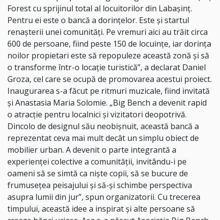
Forest cu sprijinul total al locuitorilor din Labașinț.
Pentru ei este o bancă a dorințelor. Este și startul
renașterii unei comunități. Pe vremuri aici au trăit circa
600 de persoane, fiind peste 150 de locuințe, iar dorința
noilor propietari este să repopuleze această zonă și să
o transforme într-o locație turistică”, a declarat Daniel
Groza, cel care se ocupă de promovarea acestui proiect.
Inaugurarea s-a făcut pe ritmuri muzicale, fiind invitată
și Anastasia Maria Solomie. „Big Bench a devenit rapid
o atracție pentru localnici și vizitatori deopotrivă.
Dincolo de designul său neobișnuit, această bancă a
reprezentat ceva mai mult decât un simplu obiect de
mobilier urban. A devenit o parte integrantă a
experienței colective a comunității, invitându-i pe
oameni să se simtă ca niște copii, să se bucure de
frumusețea peisajului și să-și schimbe perspectiva
asupra lumii din jur”, spun organizatorii. Cu trecerea
timpului, această idee a inspirat și alte persoane să