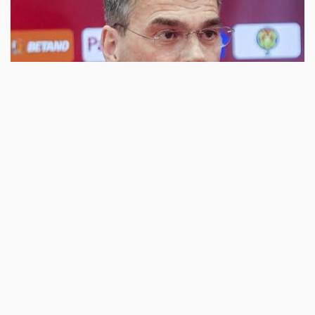
ACTUALITATE
370
Meszar îi întinde covorul (alb) roșu lui Ioan
Varga, pe care îl așteaptă să o facă din nou
mare pe UTA
Eșecul drastic suferit de CFR Cluj, 0-5 cu Tromso, l-a
determinat pe Ioan Varga să vorbească despre viitorul său în...