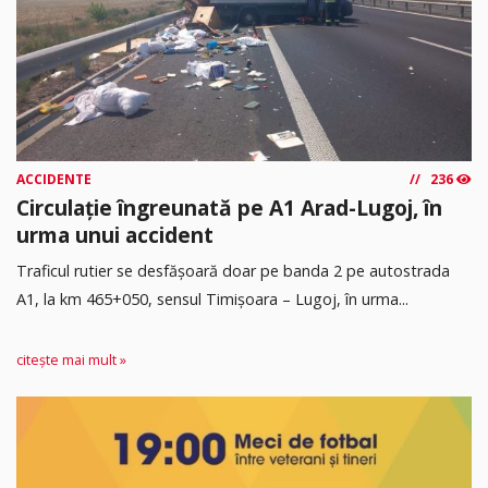
ACCIDENTE
236
Circulație îngreunată pe A1 Arad-Lugoj, în
urma unui accident
Traficul rutier se desfășoară doar pe banda 2 pe autostrada
A1, la km 465+050, sensul Timişoara – Lugoj, în urma...
citește mai mult »