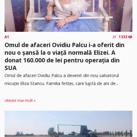
A1
1333
Omul de afaceri Ovidiu Palcu i-a oferit din
nou o șansă la o viață normală Elizei. A
donat 160.000 de lei pentru operația din
SUA
Omul de afaceri Ovidiu Palcu a devenit din nou salvatorul
micuței Eliza Stancu. Familia fetiței, care luptă de ani de...
citește mai mult »