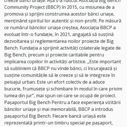
creeze bănci uriașe. Așa s-a născut Asociația Big Bench
Community Project (BBCP) în 2015, cu misiunea de a
promova și sprijini construirea acestor bănci uriașe,
menținând spiritul lor autentic și non-profit. Pe măsură
ce numărul băncilor uriașe creștea, Asociația BBCP a
evoluat într-o fundație, în 2021, angajată să susțină
dezvoltarea și reglementarea noilor proiecte de Big
Bench. Fundația a sprijinit activități colaterale legate de
Big Bench, precum și proiecte caritabile pentru
implicarea copiilor în activități artistice. „Este important
să subliniem că BBCP nu vinde bănci, ci încurajează și
susține comunitățile să le creeze și să le integreze în
peisajul urban. Este un efort colectiv de a aduce
bucurie, frumusețe și schimbare în modul în care privim
lumea din jur”, mai spun cei care se ocupă de proiect.
Pașaportul Big Bench Pentru a face experiența vizitării
băncilor uriașe și mai memorabilă, BBCP a introdus
pașaportul Big Bench. Fiecare bancă uriașă este
reprezentată printr-un timbru special pe pașaport,