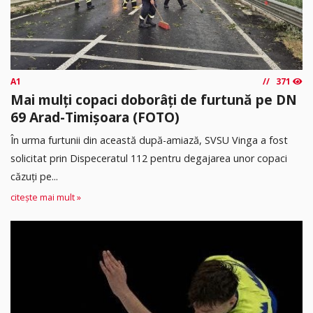
A1
371
Mai mulți copaci doborâți de furtună pe DN
69 Arad-Timișoara (FOTO)
În urma furtunii din această după-amiază, SVSU Vinga a fost
solicitat prin Dispeceratul 112 pentru degajarea unor copaci
căzuți pe...
citește mai mult »