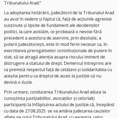
Tribunalului Arad.”
La adoptarea hotărârii, judecătorii de la Tribunalul Arad
au avut în vedere şi faptul că, faţă de acţiunile agresive
susţinute şi lipsite de fundament ale decidenților
politici, la care asistăm, ce probează o nevoie fără
precedent a acestora de aservire, prin disoluţie, a
puterii judecătoreşti, este în mod ferm necesar ca, în
exercitarea prerogativelor constituţionale de putere în
stat, să se atragă atenţia asupra riscului iminent de
distrugere a statului de drept. Demersul întreprins are
ca premisă respectul faţă de cetăţeni şi solidaritatea cu
aceştia pentru ca dreptul de acces la justiţie să nu
devină o iluzie.
Prin urmare, conducerea Tribunalului Arad aduce la
cunoştinţa justiţiabililor, avocaţilor şi celorlalţi
participanţi la înfăptuirea actului de justiţie că, începând
cu data de 27.08.2025
se va amâna judecarea cauzelor
aflate pe rolul Tribunalului Arad, cu excepția
celor