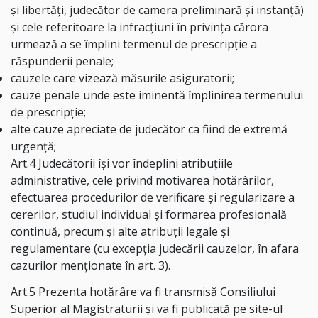
şi libertăţi, judecător de camera preliminară şi instanţă)
și cele referitoare la infracțiuni în privința cărora
urmează a se împlini termenul de prescripție a
răspunderii penale;
cauzele care vizează măsurile asiguratorii;
cauze penale unde este iminentă împlinirea termenului
de prescripţie;
alte cauze apreciate de judecător ca fiind de extremă
urgenţă;
Art.4 Judecătorii își vor îndeplini atribuțiile
administrative, cele privind motivarea hotărârilor,
efectuarea procedurilor de verificare și regularizare a
cererilor, studiul individual și formarea profesională
continuă, precum și alte atribuții legale și
regulamentare (cu excepția judecării cauzelor, în afara
cazurilor menționate în art. 3).
Art.5 Prezenta hotărâre va fi transmisă Consiliului
Superior al Magistraturii şi va fi publicată pe site-ul