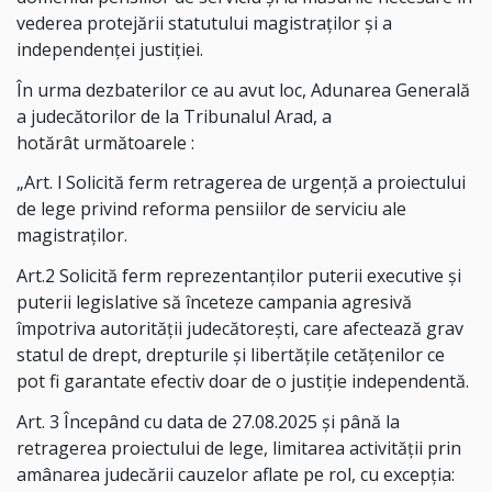
vederea protejării statutului magistraţilor şi a
independenţei justiţiei.
În urma dezbaterilor ce au avut loc, Adunarea Generală
a judecătorilor de la Tribunalul Arad, a
hotărât următoarele :
„Art. l Solicită ferm retragerea de urgență a proiectului
de lege privind reforma pensiilor de serviciu ale
magistraților.
Art.2 Solicită ferm reprezentanților puterii executive și
puterii legislative să înceteze campania agresivă
împotriva autorității judecătorești, care afectează grav
statul de drept, drepturile și libertățile cetățenilor ce
pot fi garantate efectiv doar de o justiție independentă.
Art. 3 Începând cu data de 27.08.2025 și până la
retragerea proiectului de lege, limitarea activităţii prin
amânarea judecării cauzelor aflate pe rol, cu excepția: