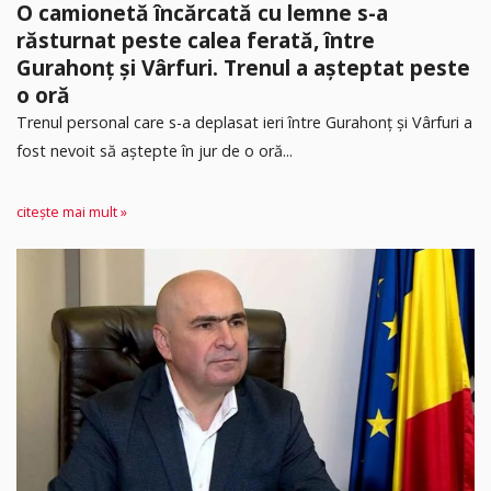
O camionetă încărcată cu lemne s-a
răsturnat peste calea ferată, între
Gurahonț și Vârfuri. Trenul a așteptat peste
o oră
Trenul personal care s-a deplasat ieri între Gurahonț și Vârfuri a
fost nevoit să aștepte în jur de o oră...
citește mai mult »