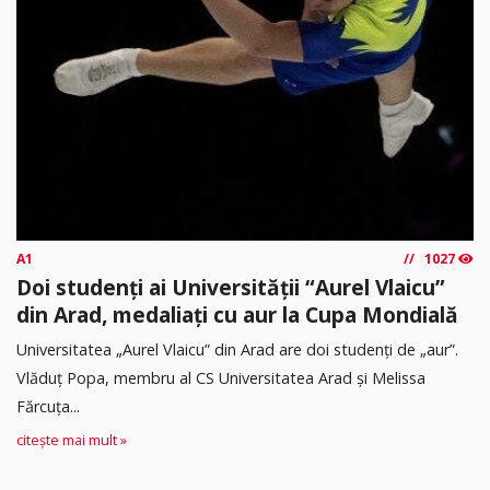
A1
1027
Doi studenți ai Universității “Aurel Vlaicu”
din Arad, medaliați cu aur la Cupa Mondială
Universitatea „Aurel Vlaicu” din Arad are doi studenți de „aur”.
Vlăduț Popa, membru al CS Universitatea Arad și Melissa
Fărcuța...
citește mai mult »