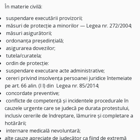
În materie civilă:
suspendare executării provizorii;
măsuri de protecție a minorilor — Legea nr. 272/2004;
măsuri asigurătorii;
ordonanța președințială;
asigurarea dovezilor;
tutela/curatela;
ordin de protecție:
suspendare executare acte administrative;
cereri privind insolvența persoanei juridice întemeiate
pe art. 66 alin. (l l) din
Legea nr. 85/2014;
concordate preventive;
conflicte de competență și incidentele procedurale în
cauzele urgente care se judecă pe durata protestului,
inclusiv cererile de îndreptare, lămurire și completare a
hotărârii;
internare medicală nevoluntară;
alte cauze apreciate de judecător ca fiind de extremă