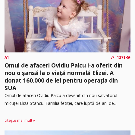
A1
1371
Omul de afaceri Ovidiu Palcu i-a oferit din
nou o șansă la o viață normală Elizei. A
donat 160.000 de lei pentru operația din
SUA
Omul de afaceri Ovidiu Palcu a devenit din nou salvatorul
micuței Eliza Stancu. Familia fetiței, care luptă de ani de...
citește mai mult »