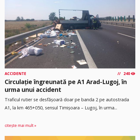
ACCIDENTE
240
Circulație îngreunată pe A1 Arad-Lugoj, în
urma unui accident
Traficul rutier se desfășoară doar pe banda 2 pe autostrada
A1, la km 465+050, sensul Timişoara – Lugoj, în urma...
citește mai mult »