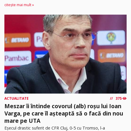
citește mai mult »
ACTUALITATE
375
Meszar îi întinde covorul (alb) roșu lui Ioan
Varga, pe care îl așteaptă să o facă din nou
mare pe UTA
Eșecul drastic suferit de CFR Cluj, 0-5 cu Tromso, l-a