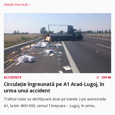
citește mai mult »
ACCIDENTE
259
Circulație îngreunată pe A1 Arad-Lugoj, în
urma unui accident
Traficul rutier se desfășoară doar pe banda 2 pe autostrada
A1, la km 465+050, sensul Timişoara – Lugoj, în urma...