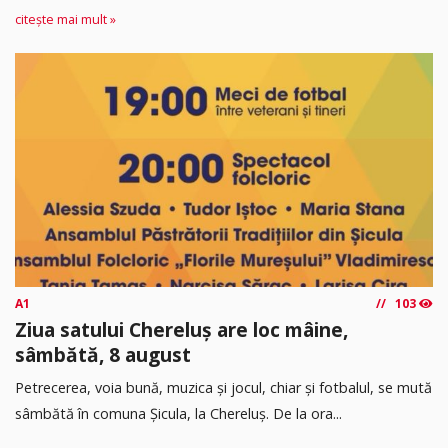
citește mai mult »
A1
103
Ziua satului Chereluș are loc mâine,
sâmbătă, 8 august
Petrecerea, voia bună, muzica și jocul, chiar și fotbalul, se mută
sâmbătă în comuna Șicula, la Chereluș. De la ora...