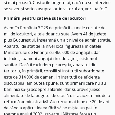
și mai proastă: Costurile bugetului, dacă nu se intervine
se sever și serios asupra lor în viitorul an, vor lua foc”.
Primării pentru câteva sute de locuitori
Avem în România 3.228 de primării – unele cu sute de
mii de locuitori, altele doar cu sute. Avem 41 de județe
plus Bucureștiul. Înseamnă un alt nivel de administrație.
Aparatul de stat de la nivel local figurează în datele
Ministerului de Finanțe cu 466.000 de angajați, dar
include și oameni angajați în educație și sistemul
sanitar. Dacă îi excludem pe aceștia, aparatul din
teritoriu, în primării, consilii și instituții subordonate
este de 314.000 de oameni. În instituții de eficiență
discutabilă, am putea spune, sunt primării care nu au
bani nici să-și acoepre salariile, dar supraviețuiesc
alimentate de la bugetul de stat. Nu s-a auzit nimic de o
reformă administrativă. Au trecut mai bine de 20 de ani
de când a apărut ideea fără să se miște un pai. În
toamna anului 2002, guvernul Năstase făcea un