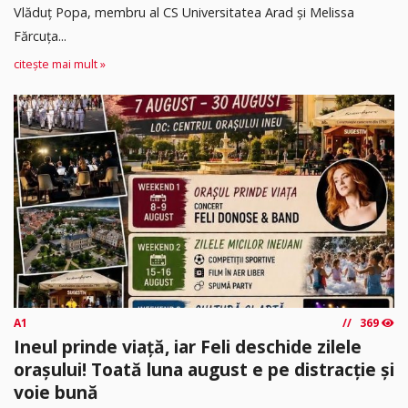
Vlăduț Popa, membru al CS Universitatea Arad și Melissa
Fărcuța...
citește mai mult »
A1
369
Ineul prinde viață, iar Feli deschide zilele
orașului! Toată luna august e pe distracție și
voie bună