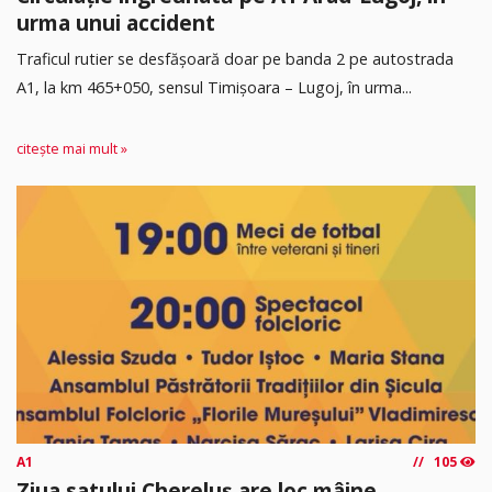
urma unui accident
Traficul rutier se desfășoară doar pe banda 2 pe autostrada
A1, la km 465+050, sensul Timişoara – Lugoj, în urma...
citește mai mult »
A1
105
Ziua satului Chereluș are loc mâine,