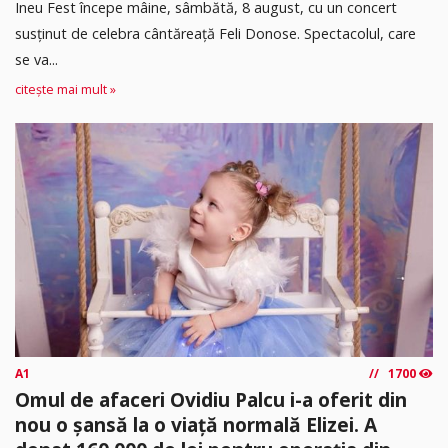
Ineu Fest începe mâine, sâmbătă, 8 august, cu un concert
susținut de celebra cântăreață Feli Donose. Spectacolul, care
se va...
citește mai mult »
A1
1700
Omul de afaceri Ovidiu Palcu i-a oferit din
nou o șansă la o viață normală Elizei. A