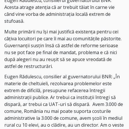
Eugen Rădulescu, consilierul guvernatorului BNR.
Acesta atrage atenția că ar trebuit tăiat în carne vie
când vine vorba de administrația locală extrem de
stufoasă.
Multe primării nu își mai justifică existența pentru cei
câțiva locuitori pe care îi mai au comunitățile păstorite.
Guvernanții susțin însă că astfel de reforme serioase
nu se pot face pe final de mandat, problema e că nici
după alegeri nu au reușit să se apuce vreodată de
astfel de restructurări.
Eugen Rădulescu, consilier al guvernatorului BNR: „În
materie de cheltuieli, rezolvarea problemelor este
extrem de dificilă, presupune refacerea întregii
administrații publice. Ar trebui ca instituții întregi să
dispară, ar trebui ca UAT-uri să dispară. Avem 3.000 de
comune, România nu mai poate suporta costurile
administrative la 3.000 de comune, avem școli în mediul
rural cu 10 elevi, au o clădire, au un director. Am o veste