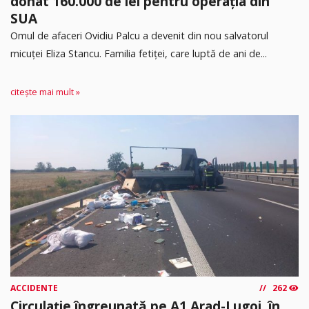
donat 160.000 de lei pentru operația din
SUA
Omul de afaceri Ovidiu Palcu a devenit din nou salvatorul
micuței Eliza Stancu. Familia fetiței, care luptă de ani de...
citește mai mult »
ACCIDENTE
262
Circulație îngreunată pe A1 Arad-Lugoj, în