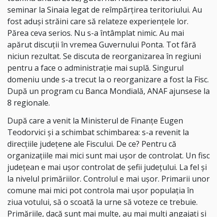
seminar la Sinaia legat de reîmpărțirea teritoriului. Au
fost aduși străini care să relateze experiențele lor.
Părea ceva serios. Nu s-a întâmplat nimic. Au mai
apărut discuții în vremea Guvernului Ponta. Tot fără
niciun rezultat. Se discuta de reorganizarea în regiuni
pentru a face o administrație mai suplă. Singurul
domeniu unde s-a trecut la o reorganizare a fost la Fisc.
După un program cu Banca Mondială, ANAF ajunsese la
8 regionale.
După care a venit la Ministerul de Finanțe Eugen
Teodorvici și a schimbat schimbarea: s-a revenit la
direcțiile județene ale Fiscului. De ce? Pentru că
organizațiile mai mici sunt mai ușor de controlat. Un fisc
județean e mai ușor controlat de șefii județului. La fel și
la nivelul primăriilor. Controlul e mai ușor. Primarii unor
comune mai mici pot controla mai ușor populația în
ziua votului, să o scoată la urne să voteze ce trebuie.
Primăriile, dacă sunt mai multe, au mai mulți angajați și