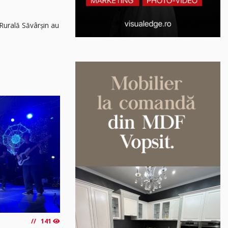
8 Rurală Săvârșin au
141