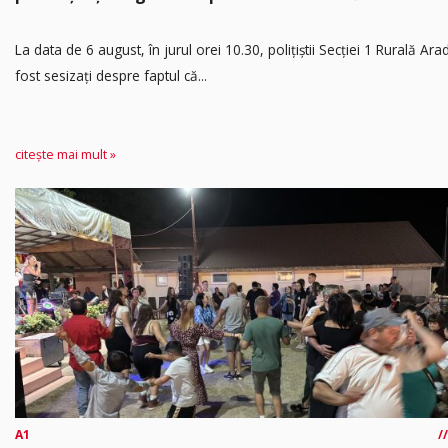
​La data de 6 august, în jurul orei 10.30, polițiștii Secției 1 Rurală Ara
fost sesizați despre faptul că...
citește mai mult »
A1