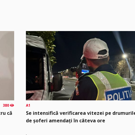
380
A1
tru că
Se intensifică verificarea vitezei pe drumuril
de șoferi amendați în câteva ore