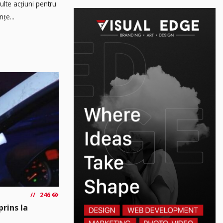
multe acțiuni pentru
țe...
246
prins la