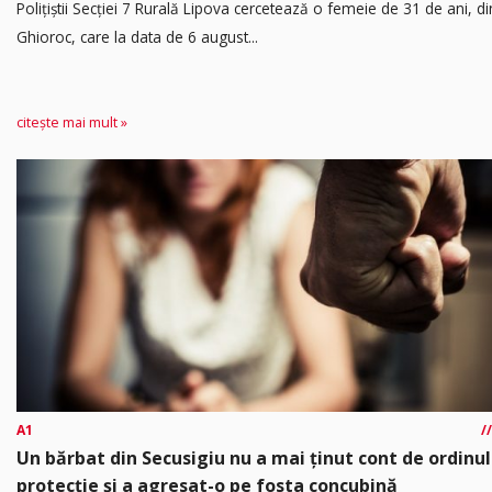
​Polițiștii Secției 7 Rurală Lipova cercetează o femeie de 31 de ani, di
Ghioroc, care la data de 6 august...
citește mai mult »
A1
Un bărbat din Secusigiu nu a mai ținut cont de ordinul
protecție și a agresat-o pe fosta concubină