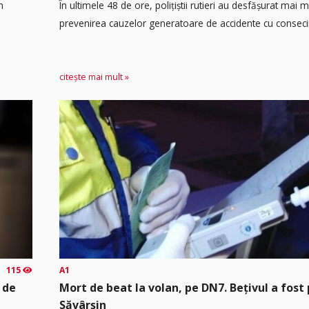
n
În ultimele 48 de ore, polițiștii rutieri au desfășurat mai 
prevenirea cauzelor generatoare de accidente cu consecin
citește mai mult »
115
A1
 de
Mort de beat la volan, pe DN7. Bețivul a fost 
Săvârșin