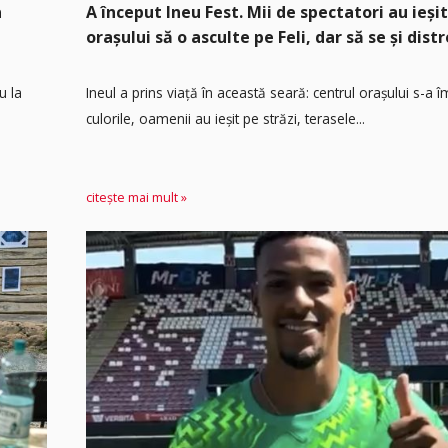
a
A început Ineu Fest. Mii de spectatori au ieșit
orașului să o asculte pe Feli, dar să se și distr
u la
Ineul a prins viață în această seară: centrul orașului s-a 
culorile, oamenii au ieșit pe străzi, terasele...
citește mai mult »