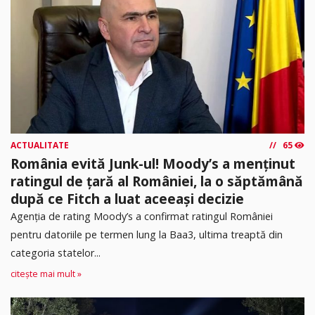
ACTUALITATE
65
România evită Junk-ul! Moody’s a menținut
ratingul de țară al României, la o săptămână
după ce Fitch a luat aceeași decizie
Agenția de rating Moody’s a confirmat ratingul României
pentru datoriile pe termen lung la Baa3, ultima treaptă din
categoria statelor...
citește mai mult »