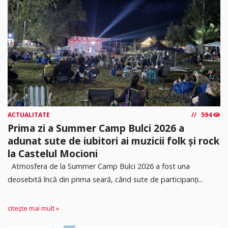
ACTUALITATE
594
Prima zi a Summer Camp Bulci 2026 a
adunat sute de iubitori ai muzicii folk și rock
la Castelul Mocioni
Atmosfera de la Summer Camp Bulci 2026 a fost una
deosebită încă din prima seară, când sute de participanți...
citește mai mult »