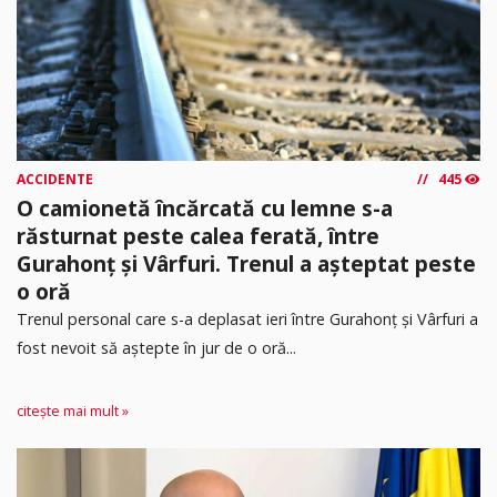
ACCIDENTE
445
O camionetă încărcată cu lemne s-a
răsturnat peste calea ferată, între
Gurahonț și Vârfuri. Trenul a așteptat peste
o oră
Trenul personal care s-a deplasat ieri între Gurahonț și Vârfuri a
fost nevoit să aștepte în jur de o oră...
citește mai mult »