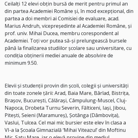
Ceilalţi 12 elevi obţin bursă de merit pentru primul an
din partea Academiei Române şi, în mod excepţional, din
partea a doi membri ai Comisiei de evaluare, acad.
Marius Andruh, vicepreşedinte al Academiei Române, şi
prof. univ. Mihai Ducea, membru corespondent al
Academiei. Toţi vor putea să-şi prelungească bursele
până la finalizarea studiilor şcolare sau universitare, cu
condiţia obţinerii mediei anuale de absolvire de
minimum 9.50.
Elevii şi studenţii provin din şcoli, colegii şi universităţi
din toate zonele ţării: Arad, Baia Mare, Bârlad, Bistriţa,
Braşov, Bucureşti, Călăraşi, Câmpulung-Muscel, Cluj-
Napoca, Drobeta Turnu Severin, Fălticeni, Iaşi, Jibou,
Piteşti, Seieni (Maramureş), Şotânga (Dâmboviţa),
Vaslui, Tulcea. Cel mai mic bursier este elev în clasa a
VI-a la Şcoala Gimnazială ‘Mihai Viteazul’ din Moftinu
Mic, Satu Mare, iar o elevă provine din mediul