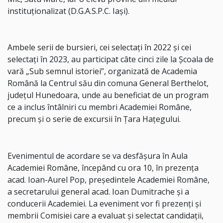
instituţionalizat (D.G.A.S.P.C. Iaşi).
Ambele serii de bursieri, cei selectaţi în 2022 şi cei
selectaţi în 2023, au participat câte cinci zile la Şcoala de
vară „Sub semnul istoriei”, organizată de Academia
Română la Centrul său din comuna General Berthelot,
judeţul Hunedoara, unde au beneficiat de un program
ce a inclus întâlniri cu membri Academiei Române,
precum şi o serie de excursii în Ţara Haţegului.
Evenimentul de acordare se va desfăşura în Aula
Academiei Române, începând cu ora 10, în prezenţa
acad. Ioan-Aurel Pop, preşedintele Academiei Române,
a secretarului general acad. Ioan Dumitrache şi a
conducerii Academiei. La eveniment vor fi prezenţi şi
membrii Comisiei care a evaluat şi selectat candidaţii,