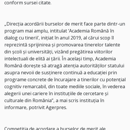
conform sursei citate.
„Direcţia acordării burselor de merit face parte dintr-un
program mai amplu, intitulat ‘Academia Română în
dialog cu tinerii’, iniţiat în anul 2019, al cărui scop îl
reprezintă sprijinirea şi promovarea tinerelor talente
din şcoli şi universităţi, vizând pregătirea viitorilor
intelectuali de elită ai ţării. În acelaşi timp, Academia
Română doreşte să atragă atenţia autorităţilor statului
asupra nevoii de susţinere continuă a educaţiei prin
programe concrete de încurajare a tinerilor cu potenţial
cognitiv remarcabil, din toate mediile sociale, în vederea
alegerii unei cariere în instituţiile de cercetare şi
culturale din România”, a mai scris instituția în
informare, potrivit Agerpres.
Competiţia de acordare a burselor de merit ale