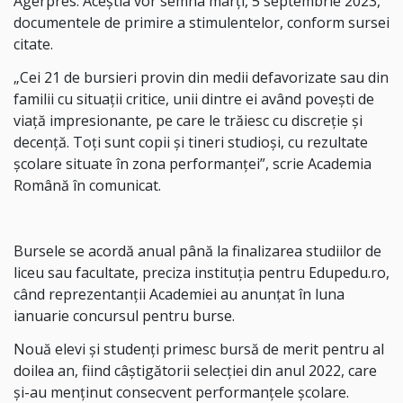
Agerpres. Aceștia vor semna marţi, 5 septembrie 2023,
documentele de primire a stimulentelor, conform sursei
citate.
„Cei 21 de bursieri provin din medii defavorizate sau din
familii cu situaţii critice, unii dintre ei având poveşti de
viaţă impresionante, pe care le trăiesc cu discreţie şi
decenţă. Toţi sunt copii şi tineri studioşi, cu rezultate
şcolare situate în zona performanţei”, scrie Academia
Română în comunicat.
Bursele se acordă anual până la finalizarea studiilor de
liceu sau facultate, preciza instituția pentru Edupedu.ro,
când reprezentanții Academiei au anunțat în luna
ianuarie concursul pentru burse.
Nouă elevi şi studenţi primesc bursă de merit pentru al
doilea an, fiind câştigătorii selecţiei din anul 2022, care
şi-au menţinut consecvent performanţele şcolare.