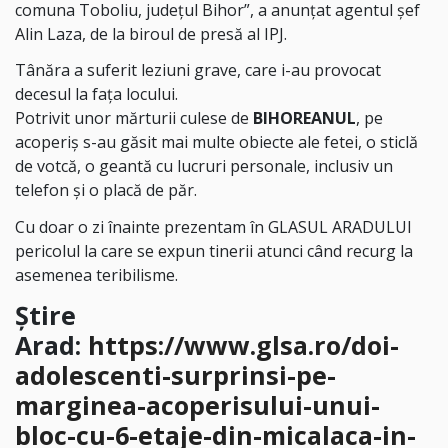
comuna Toboliu, județul Bihor”, a anunțat agentul șef
Alin Laza, de la biroul de presă al IPJ.
Tânăra a suferit leziuni grave, care i-au provocat
decesul la fața locului.
Potrivit unor mărturii culese de
BIHOREANUL
, pe
acoperiș s-au găsit mai multe obiecte ale fetei, o sticlă
de votcă, o geantă cu lucruri personale, inclusiv un
telefon și o placă de păr.
Cu doar o zi înainte prezentam în GLASUL ARADULUI
pericolul la care se expun tinerii atunci când recurg la
asemenea teribilisme.
Știre
Arad:
https://www.glsa.ro/doi-
adolescenti-surprinsi-pe-
marginea-acoperisului-unui-
bloc-cu-6-etaje-din-micalaca-in-