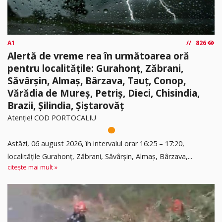
A1
826
Alertă de vreme rea în următoarea oră
pentru localitățile: Gurahonț, Zăbrani,
Săvârșin, Almaș, Bârzava, Tauț, Conop,
Vărădia de Mureș, Petriș, Dieci, Chisindia,
Brazii, Șilindia, Șiștarovăț
Atenție! COD PORTOCALIU
Astăzi, 06 august 2026, în intervalul orar 16:25 – 17:20,
localitățile Gurahonț, Zăbrani, Săvârșin, Almaș, Bârzava,...
citește mai mult »