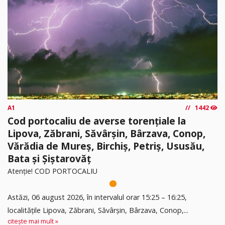
A1
1442
Cod portocaliu de averse torențiale la
Lipova, Zăbrani, Săvârșin, Bârzava, Conop,
Vărădia de Mureș, Birchiș, Petriș, Ususău,
Bata și Șiștarovăț
Atenție! COD PORTOCALIU
Astăzi, 06 august 2026, în intervalul orar 15:25 – 16:25,
localitățile Lipova, Zăbrani, Săvârșin, Bârzava, Conop,...
citește mai mult »