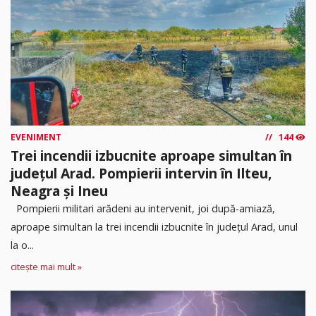
EVENIMENT
144
Trei incendii izbucnite aproape simultan în
județul Arad. Pompierii intervin în Ilteu,
Neagra și Ineu
Pompierii militari arădeni au intervenit, joi după-amiază,
aproape simultan la trei incendii izbucnite în județul Arad, unul
la o...
citește mai mult »