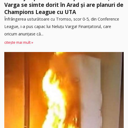
Varga se simte dorit în Arad și are planuri de
Champions League cu UTA
Înfrângerea usturătoare cu Tromso, scor 0-5, din Conference
League, i-a pus capac lui Neluțu Varga! Finanțatorul, care
oricum anunțase că...
citește mai mult »