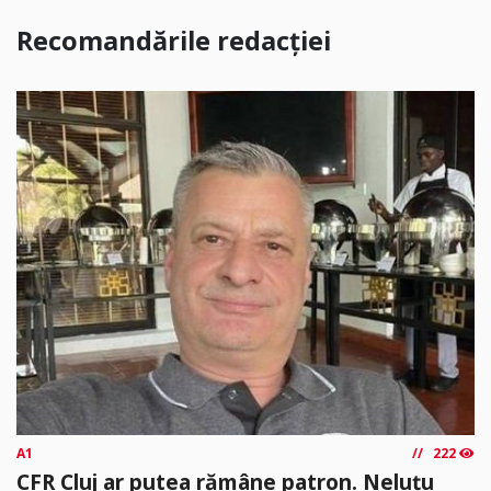
Recomandările redacției
A1
222
CFR Cluj ar putea rămâne patron. Neluțu