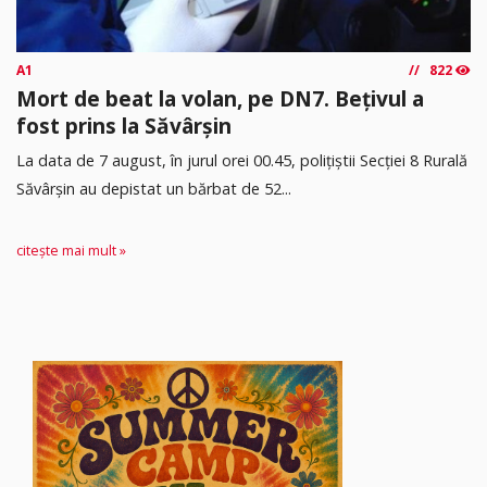
A1
822
Mort de beat la volan, pe DN7. Bețivul a
fost prins la Săvârșin
​La data de 7 august, în jurul orei 00.45, polițiștii Secției 8 Rurală
Săvârșin au depistat un bărbat de 52...
citește mai mult »