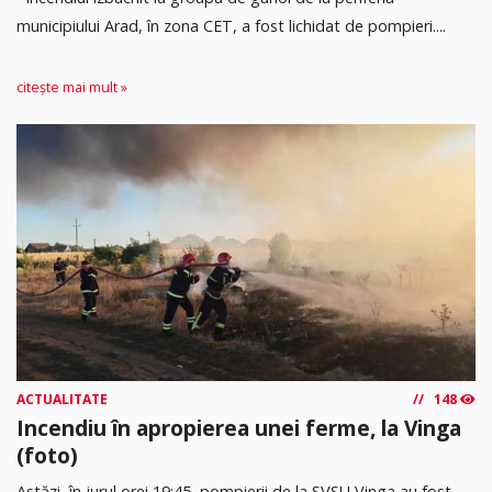
municipiului Arad, în zona CET, a fost lichidat de pompieri....
citește mai mult »
ACTUALITATE
148
Incendiu în apropierea unei ferme, la Vinga
(foto)
Astăzi, în jurul orei 19:45, pompierii de la SVSU Vinga au fost