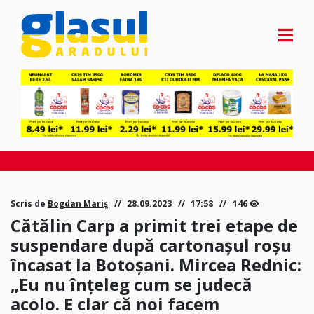
Scris de
Bogdan Mariș
28.09.2023
17:58
146
Cătălin Carp a primit trei etape de
suspendare după cartonașul roșu
încasat la Botoșani. Mircea Rednic:
„Eu nu înțeleg cum se judecă
acolo. E clar că noi facem