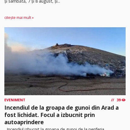
și sâmbătă, 7 și 8 august, și...
citește mai mult »
EVENIMENT
39
Incendiul de la groapa de gunoi din Arad a
fost lichidat. Focul a izbucnit prin
autoaprindere
Incendiul izbucnit la groapa de gunoi de la periferia