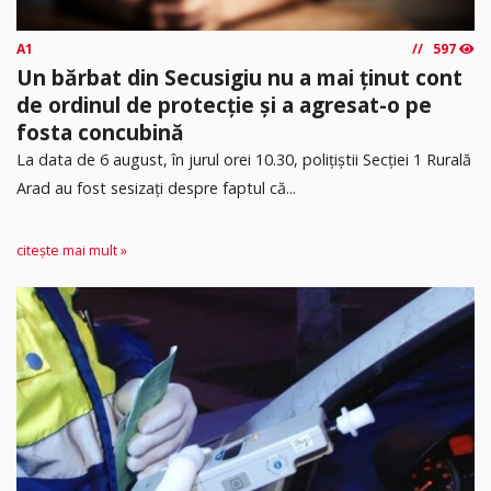
A1
597
Un bărbat din Secusigiu nu a mai ținut cont
de ordinul de protecție și a agresat-o pe
fosta concubină
​La data de 6 august, în jurul orei 10.30, polițiștii Secției 1 Rurală
Arad au fost sesizați despre faptul că...
citește mai mult »