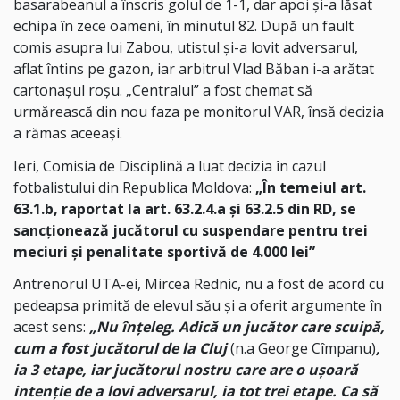
basarabeanul a înscris golul de 1-1, dar apoi și-a lăsat
echipa în zece oameni, în minutul 82. După un fault
comis asupra lui Zabou, utistul și-a lovit adversarul,
aflat întins pe gazon, iar arbitrul Vlad Băban i-a arătat
cartonașul roșu. „Centralul” a fost chemat să
urmărească din nou faza pe monitorul VAR, însă decizia
a rămas aceeași.
Ieri, Comisia de Disciplină a luat decizia în cazul
fotbalistului din Republica Moldova:
„În temeiul art.
63.1.b, raportat la art. 63.2.4.a și 63.2.5 din RD, se
sancționează jucătorul cu suspendare pentru trei
meciuri și penalitate sportivă de 4.000 lei”
Antrenorul UTA-ei, Mircea Rednic, nu a fost de acord cu
pedeapsa primită de elevul său și a oferit argumente în
acest sens:
„Nu înțeleg. Adică un jucător care scuipă,
cum a fost jucătorul de la Cluj
(n.a George Cîmpanu)
,
ia 3 etape, iar jucătorul nostru care are o ușoară
intenție de a lovi adversarul, ia tot trei etape. Ca să