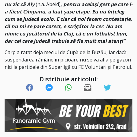
nu zic că Aly
(n.a. Abeid)
,
pentru același gest pe care l-
a făcut Cîmpanu, a luat șase etape. Eu nu înțeleg
cum se judecă acolo. E clar că noi facem contestație,
că nu mi se pare corect, e strigător la cer. Nu am
nimic cu jucătorul de la Cluj, că e un fotbalist bun,
dar cei care judecă trebuie să fie mult mai atenți”
Carp a ratat deja meciul de Cupă de la Buzău, iar dacă
suspendarea rămâne în picioare nu se va afla pe gazon
nici la partidele din Superligă cu FC Voluntari și Petrolul.
Distribuie articolul: